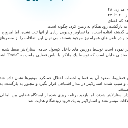
این فیلم نه تنها نكات برجسته ای از نخستین ماموریت مداری ۴۸
ساعته بدون سرنشین این فضاپیما را نشان میدهد كه از ۲۰ تا ۲۲
 میدهد كه فضای
 به بازگشت زود هنگام به زمین كرد، چگونه است.
گذشته افتاده است، اما تصاویر ویدیویی زیادی از آنها ثبت نشده، اما امروزه ب
د و در تلفن های همراه نیز موجود هستند، می توان این اتفاقات را از منظرها
ه امروز بوئینگ منتشر نموده است توسط دوربین های داخل كپسول خدمه استارلاینر ضبط شد
شامل نمایی از یكی از پنجره ها، محل نگهداری محمو
ن فضاپیما، صعود آن به فضا و لحظات اختلال عملكرد موتورها نشان داده ش
و سبب شدند استارلاینر در مدار اشتباهی قرار بگیرد و مجبور به بازگشت به
ستند.
قات میسر نشد و استارلاینر به یك فرود زودهنگام هدایت شد.