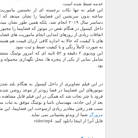
خدمه ضبط شده است.
دسامبر سال ۲۰۱۹ انجام شد، بلكه همین طور نشان
داخل كپسول در هنگام نقص در موتور كه فضاپیما را مجبور
اتفاقات زیادی از روزهای ابتدایی انجام ماموریت های فضایی 
های با كیفیت كه حالا به اندازه كافی ارزان قیمت هم هستن
به صورت كاملاً رنگی و با كیفیت ضبط و ثبت نمود.
این ویدیوی ۲ دقیقه و ۵۲ ثانیه ای ك
بود.
در این فیلم تصاویری از داخل كپسول به هنگام بلند شد
موتورهای این فضاپیما در فضا زودتر از موعد روشن شدند 
فرود با چتر نجات شد كه همگی در این فیلم قابل مشاهده ه
سبب هدر رفتن مقادیر زیادی ازسوخت این فضاپیما، این ملا
مرورگر
شما از ویدئو پشتیبانی نمی نماید.
فایل آنرا از اینجا دانلود كنید: video/mp4