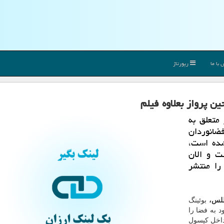
با ما
رپورتاژ
ن پرواز بعلاوه فیلم
 متعلق به
ضانوردان
شده است،
ت و الان
را منتشر
اطلس،
بوئینگ
 پرواز فضاپیمای "CST-۱۰۰ Starliner" خود به فضا را
داخل كپسول