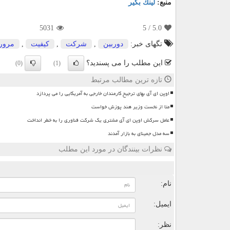
منبع:
لینك بگیر
5031
/ 5
5.0
تگهای خبر:
دوربین
,
شركت
,
كیفیت
,
مرور
این مطلب را می پسندید؟
(0)
(1)
تازه ترین مطالب مرتبط
اوپن ای آی بهای ترجیح کارمندان خارجی به آمریکایی را می پردازد
متا از نخست وزیر هند پوزش خواست
عامل سرکش اوپن ای آی مشتری یک شرکت فناوری را به خطر انداخت
سه مدل جمینای به بازار آمدند
نظرات بینندگان در مورد این مطلب
ن
نام:
ایمیل:
نظر: