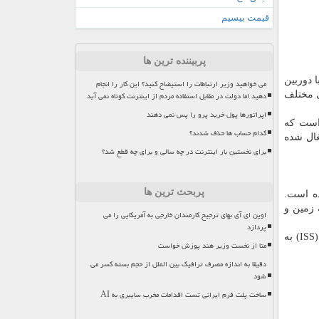
قیمت بیسیم
پربیننده ترین ها
ا دوربین
می خواهید وزیر ارتباطات را استیضاح کنید؟ این کار را انجام
ی مختلف
دهید اما دولت در مقابل استفاده مردم از اینترنت کوتاه نمی آید
اپراتورها پول خرید پرو را پس نمی دهند
ه است كه
کدام حساب ها حذف شدند؟
له و صندلی خلبان است كه توسط یك مانكن با لباس فضایی ملقب به "Rosie" اشغال شده
برای نخستین بار اینترنت در چه سالی و برای چه قطع شد؟
پربحث ترین ها
ده است.
 زمین و
اوپن ای آی بهای ترجیح کارمندان خارجی به آمریکایی را می
پردازد
بعد از این حادثه، مهندسان ناسا و بوئینگ موفق به ثبات مدار استارلاینر شدند، اما بازدید برنامه ریزی شده از ایستگاه فضایی بین المللی(ISS) به
متا از نخست وزیر هند پوزش خواست
دقیقا به اندازه مصرف ترافیک بین الملل از حجم بسته کسر می
شود
ساخت پلت فرم ایرانی تست اقدامات مخرب سایبری به AI