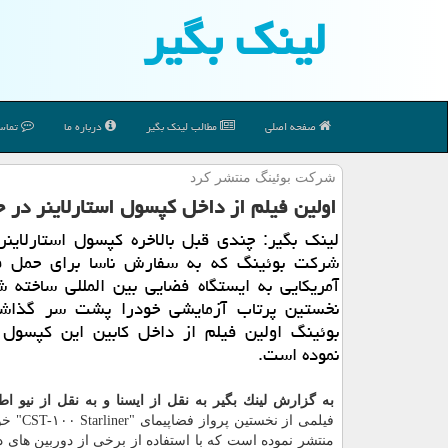
لینك بگیر
صفحه اصلی
مطالب لینك بگیر
درباره ما
تماس 
شركت بوئینگ منتشر كرد
اولین فیلم از داخل كپسول استارلاینر در حی
لینك بگیر: چندی قبل بالاخره كپسول استارلاینر
شركت بوئینگ كه به سفارش ناسا برای حمل ف
آمریكایی به ایستگاه فضایی بین المللی ساخته 
نخستین پرتاب آزمایشی خودرا پشت سر گذاش
بوئینگ اولین فیلم از داخل كابین این كپسول 
نموده است.
به گزارش لینك بگیر به نقل از ایسنا و به نقل از نیو 
فیلمی از نخستین
منتشر نموده است كه با استفاده از برخی از دوربین های 