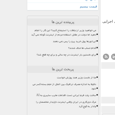
قیمت بیسیم
اجرایی
پربیننده ترین ها
می خواهید وزیر ارتباطات را استیضاح کنید؟ این کار را انجام
دهید اما دولت در مقابل استفاده مردم از اینترنت کوتاه نمی آید
اپراتورها پول خرید پرو را پس نمی دهند
کدام حساب ها حذف شدند؟
برای نخستین بار اینترنت در چه سالی و برای چه قطع شد؟
پربحث ترین ها
متا از نخست وزیر هند پوزش خواست
دقیقا به اندازه مصرف ترافیک بین الملل از حجم بسته کسر می
شود
ساخت پلت فرم ایرانی تست اقدامات مخرب سایبری به AI
مرگ دورکاری در ایران وقتی اینترنت ناپایدار متخصصان را
وادار به کوچ کرد