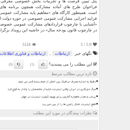
پنل تبیین فرصت ها و تجربیات بخش خصوصی معرفی و
فراخوان طرح های آماده مشاركت همچون برنامه های ا
است. همینطور كارگاه های «مفاهیم پایه مشاركت عمو
فرایند اجرایی مشاركت عمومی خصوصی در حوزه دولت ال
«آشنایی با چارچوب قراردادهای مشاركت عمومی خصوصی»
در چارچوب قانون بودجه سال» در حاشیه این رویداد برگزار
5124
/ 5
5.0
تگهای خبر:
ارتباطات
,
ارتباطات و فناوری اطلاعات
این مطلب را می پسندید؟
(0)
(1)
تازه ترین مطالب مرتبط
دقیقا به اندازه مصرف ترافیک بین الملل از حجم بسته کسر می شود
مرگ دورکاری در ایران وقتی اینترنت ناپایدار متخصصان را وادار به کوچ کرد
پرتاب ۵ هزار ماهواره آمازون برای بهبود کیفیت اینترنت در جهان
قطع اینترنت لشکر زامبی ها را از بین نمی برد
نظرات بینندگان در مورد این مطلب
ن