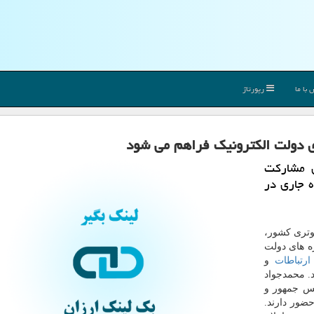
با ما
رپورتاژ
دولت الكترونیك فراهم می شود
ی مشاركت
 جاری در
وتری كشور،
 های دولت
ارتباطات
و
. محمدجواد
یس جمهور و
ضور دارند.