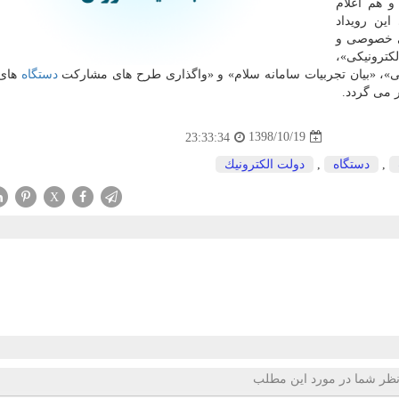
 هم اعلام
ین رویداد
می خصوصی و
كترونیكی»،
، «بیان تجربیات سامانه سلام» و «واگذاری طرح های مشاركت
دستگاه
های 
 می گردد.
1398/10/19
23:33:34
,
دستگاه
,
دولت الكترونیك
X
ظر شما در مورد این مطلب