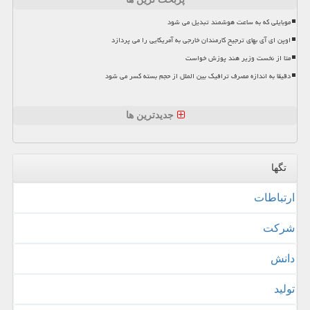
موبایلی که به ساعت هوشمند تبدیل می شود
اوپن ای آی بهای ترجیح کارمندان خارجی به آمریکایی را می پردازد
متا از نخست وزیر هند پوزش خواست
دقیقا به اندازه مصرف ترافیک بین الملل از حجم بسته کسر می شود
جدیدترین ها
تگها
ارتباطات
شركت
دانش
تولید