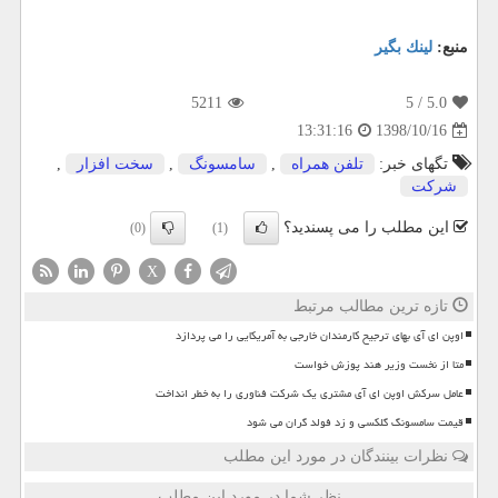
منبع:
لینك بگیر
5211
/ 5
5.0
1398/10/16
13:31:16
تگهای خبر:
تلفن همراه
,
سامسونگ
,
سخت افزار
,
شركت
این مطلب را می پسندید؟
(0)
(1)
X
تازه ترین مطالب مرتبط
اوپن ای آی بهای ترجیح کارمندان خارجی به آمریکایی را می پردازد
متا از نخست وزیر هند پوزش خواست
عامل سرکش اوپن ای آی مشتری یک شرکت فناوری را به خطر انداخت
قیمت سامسونگ گلکسی و زد فولد گران می شود
نظرات بینندگان در مورد این مطلب
نظر شما در مورد این مطلب