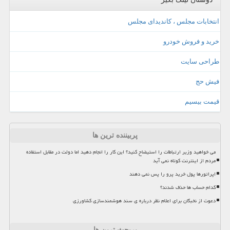
انتخابات مجلس ، کاندیدای مجلس
خرید و فروش خودرو
طراحی سایت
فیش حج
قیمت بیسیم
پربیننده ترین ها
می خواهید وزیر ارتباطات را استیضاح کنید؟ این کار را انجام دهید اما دولت در مقابل استفاده
مردم از اینترنت کوتاه نمی آید
اپراتورها پول خرید پرو را پس نمی دهند
کدام حساب ها حذف شدند؟
دعوت از نخبگان برای اعلام نظر درباره ی سند هوشمندسازی کشاورزی
پربحث ترین ها