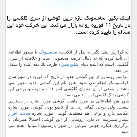
لینك بگیر: سامسونگ تازه ترین گوشی از سری گلكسی را
در تاریخ 11 فوریه روانه بازار می كند. این شركت خود این
مساله را تأیید كرده است.
به گزارش لینك بگیر به نقل از انگجت،
سامسونگ
با صدور اطلاعیه
ای تأیید كرده كه به دنبال عرضه محصولی جدید و خلاقانه از سری
گلكسی است كه آینده دنیای
تلفن همراه
ظرف یك دهه آینده را شكل
می دهد.
مراسم رونمایی از این گوشی جدید در تاریخ ۱۱ فوریه در شهر سان
فرانسیسكو انجام می شود. هنوز نام این گوشی جدید معین نمی
باشد و بعضی از آن بعنوان گلكسی اس ۱۱ نام برده و برخی این
گوشی را گ لكسی اس ۲۰ می نامند.
هنوز هیچ اطلاعاتی در مورد ماهیت گوشی مورد اشاره در دسترس
نیست، ولی برخی گمانه زنی ها از تاشو بودن گوشی مورد اشاره
حكایت دارد و برخی هم معتقدند گوشی مورد اشاره
سخت افزار
بسیار پیشرفته ای دارد. رونمایی از این گوشی احتمالاً همزمان با
برگزاری كنگره جهانی موبایل در شهر بارسلون اسپانیا انجام می
شود.