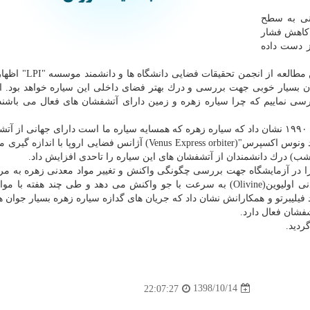
انی به سطح
ر كاهش فشار
ز دست داده
دكتر "جاستین فیلیبرتو"(Justin Filiberto) نویسنده ارشد این 
ن بسیار خوبی جهت بررسی و درك بهتر فضای داخلی این سیاره خواهد بود. ا
سی نماییم كه چرا سیاره زهره و زمین دارای آتشفشان های فعال می باشند 
تصویربرداری راداری فضاپیمای "ماژلان" ناسا در اوایل دهه ۱۹۹۰ نشان داد كه سیاره زهره كه همسایه سیاره ما است دارای جهانی 
و جریان های گدازه گسترده است. در دهه ۲۰۰۰، "مدارگرد ونوس اكسپرس"(Venus Express orbiter) آژانس فضایی اروپا 
 درك دانشمندان از آتشفشان های این سیاره را تاحدی افزایش داد.
را در آزمایشگاه جهت بررسی چگونگی واكنش و تغییر مواد معدنی زهره به مر
بررسی كردند. نتایج آزمایشات آنها نشان داد كه ماده معدنی اولیوین(Olivine) به سرعت با جو واكنش می دهد و طی چند هف
 فیلیبرتو و همكارانش نشان داد كه جریان های گدازه سیاره زهره بسیار جوان ه
فشان فعال دارد.
1398/10/14
22:07:27