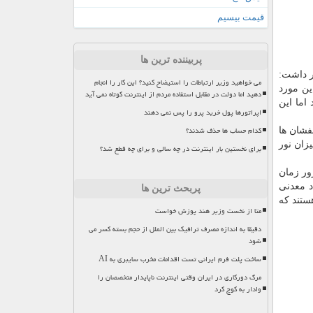
قیمت بیسیم
پربیننده ترین ها
مطالعه از انجمن تحقیقات فضایی دانشگاه ها و دانشمند موسسه "LPI" اظهار داشت:
می خواهید وزیر ارتباطات را استیضاح کنید؟ این کار را انجام
ین مورد
دهید اما دولت در مقابل استفاده مردم از اینترنت کوتاه نمی آید
اما این
اپراتورها پول خرید پرو را پس نمی دهند
کدام حساب ها حذف شدند؟
از آتشفشان ها
با اندازه گیری میزان نور
برای نخستین بار اینترنت در چه سالی و برای چه قطع شد؟
ور زمان
ته با مواد معدنی
پربحث ترین ها
ستند كه
متا از نخست وزیر هند پوزش خواست
دقیقا به اندازه مصرف ترافیک بین الملل از حجم بسته کسر می
شود
ساخت پلت فرم ایرانی تست اقدامات مخرب سایبری به AI
مرگ دورکاری در ایران وقتی اینترنت ناپایدار متخصصان را
وادار به کوچ کرد