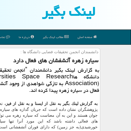
لینك بگیر
صفحه اصلی
مطالب لینك بگیر
درباره ما
تماس 
دانشمندان انجمن تحقیقات فضایی دانشگاه ها :
سیاره زهره آتشفشان های فعال دارد
به گزارش لینك بگیر دانشمندا
دانشگاه هاsities Space Research
Association) به تازگی شواهدی از وجود 
فعال در سیاره زهره پیدا كرده اند.
به گزارش لینك بگیر به نقل از ایسنا و به نقل از فیز،
تح
پژوهشگران نشان داده است كه جریان گدازه های سیاره 
جوان هستند و این به آن معناست كه سیاره زهره می توا
های فعالی داشته باشد كه این مورد آنرا تنها سیا
خورشیدی(به جز زمین) كه دارای فوران آتشفشانی است