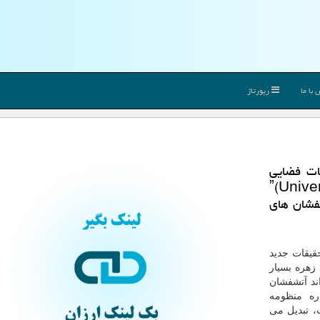
با ما
رپورتاژ
ن ˮانجمن تحقیقات فضایی
ˮ(Univer
آتشفشان های
قیقات جدید
زهره بسیار
ند آتشفشان
ره منظومه
، تبدیل می