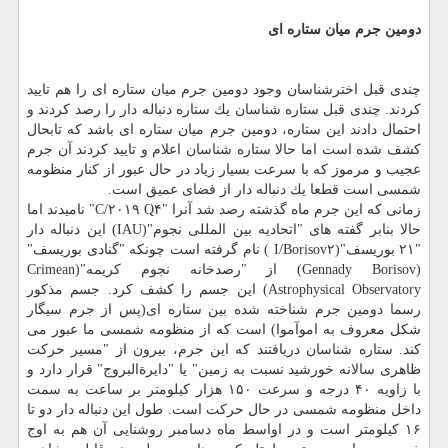
دومین جرم میان ستاره ای
چندی قبل اخترشناسان وجود دومین جرم میان ستاره ای را هم تایید
كردند. چندی قبل ستاره شناسان یك ستاره دنباله دار را رصد كردند و
احتمال دادند این ستاره، دومین جرم میان ستاره ای باشد كه تابحال
كشف شده است اما حالا ستاره شناسان اعلام و تایید كردند آن جرم
عجیب و مرموز كه با سرعت بسیار زیاد در حال عبور از كنار منظومه
شمسی است قطعا یك دنباله دار از فضای عمیق است.
زمانی كه این جرم ماه گذشته رصد شد آنرا "C/۲۰۱۹ Q۴" نامیدند اما
حالا بنابر گفته های "اتحادیه بین المللی نجوم"(IAU) این دنباله دار
"۲۱ بوریسف"(I/Borisov۲ ) نام گرفته است چونكه "گنادی بوریسف"
(Gennady Borisov) از "رصدخانه نجوم كریمه"(Crimean
Astrophysical Observatory) این جسم را كشف كرد. جسم مذكور
رسما دومین جرم شناخته شده بین ستاره ای(پس از جرم سیگار
شكل معروف به اموآموا) است كه از منظومه شمسی ما عبور می
كند. ستاره شناسان دریافتند كه این جرم، بیرون از "مسیر حركت
ظاهری سالانه خورشید نسبت به زمین" یا "دایرةالبروج" قرار دارد و
با زاویه ۴۰ درجه و سرعت ۱۵۰ هزار كیلومتر بر ساعت به سمت
داخل منظومه شمسی در حال حركت است. طول این دنباله دار دو تا
۱۶ كیلومتر است و در اواسط ماه دسامبر روشنایی آن هم به اوج