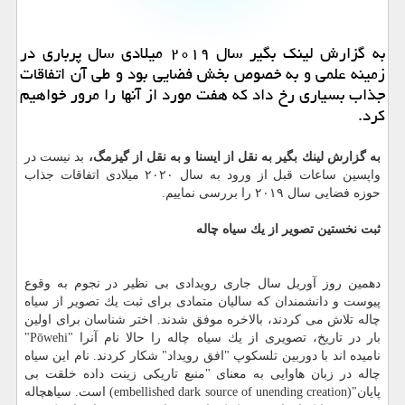
به گزارش لینك بگیر سال ۲۰۱۹ میلادی سال پرباری در
زمینه علمی و به خصوص بخش فضایی بود و طی آن اتفاقات
جذاب بسیاری رخ داد كه هفت مورد از آنها را مرور خواهیم
كرد.
به گزارش لینك بگیر به نقل از ایسنا و به نقل از گیزمگ،
بد نیست در
واپسین ساعات قبل از ورود به سال ۲۰۲۰ میلادی اتفاقات جذاب
حوزه فضایی سال ۲۰۱۹ را بررسی نماییم.
ثبت نخستین تصویر از یك سیاه چاله
دهمین روز آوریل سال جاری رویدادی بی نظیر در نجوم به وقوع
پیوست و دانشمندان كه سالیان متمادی برای ثبت یك تصویر از سیاه
چاله تلاش می كردند، بالاخره موفق شدند. اختر شناسان برای اولین
بار در تاریخ، تصویری از یك سیاه چاله را حالا نام آنرا "Pōwehi"
نامیده اند با دوربین تلسكوپ "افق رویداد" شكار كردند. نام این سیاه
چاله در زبان هاوایی به معنای "منبع تاریكی زینت داده خلقت بی
پایان"(embellished dark source of unending creation) است. سیاهچاله