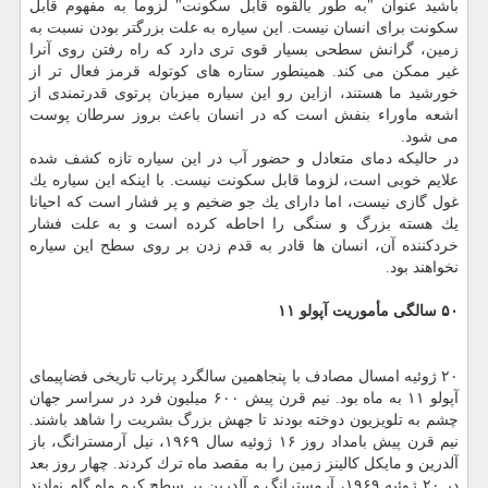
باشید عنوان "به طور بالقوه قابل سكونت" لزوما به مفهوم قابل
سكونت برای انسان نیست. این سیاره به علت بزرگتر بودن نسبت به
زمین، گرانش سطحی بسیار قوی تری دارد كه راه رفتن روی آنرا
غیر ممكن می كند. همینطور ستاره های كوتوله قرمز فعال تر از
خورشید ما هستند، ازاین رو این سیاره میزبان پرتوی قدرتمندی از
اشعه ماوراء بنفش است كه در انسان باعث بروز سرطان پوست
می شود.
در حالیكه دمای متعادل و حضور آب در این سیاره تازه كشف شده
علایم خوبی است، لزوما قابل سكونت نیست. با اینكه این سیاره یك
غول گازی نیست، اما دارای یك جو ضخیم و پر فشار است كه احیانا
یك هسته بزرگ و سنگی را احاطه كرده است و به علت فشار
خردكننده آن، انسان ها قادر به قدم زدن بر روی سطح این سیاره
نخواهند بود.
۵۰ سالگی مأموریت آپولو ۱۱
۲۰ ژوئیه امسال مصادف با پنجاهمین سالگرد پرتاب تاریخی فضاپیمای
آپولو ۱۱ به ماه بود. نیم قرن پیش ۶۰۰ میلیون فرد در سراسر جهان
چشم به تلویزیون دوخته بودند تا جهش بزرگ بشریت را شاهد باشند.
نیم قرن پیش بامداد روز ۱۶ ژوئیه سال ۱۹۶۹، نیل آرمسترانگ، باز
آلدرین و مایكل كالینز زمین را به مقصد ماه ترك كردند. چهار روز بعد
در ۲۰ ژوئیه ۱۹۶۹، آرمسترانگ و آلدرین بر سطح كره ماه گام نهادند