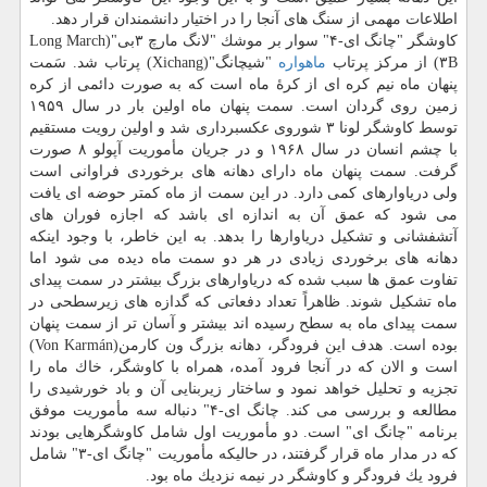
اطلاعات مهمی از سنگ های آنجا را در اختیار دانشمندان قرار دهد.
كاوشگر "چانگ ای-۴" سوار بر موشك "لانگ مارچ ۳بی"(Long March
۳B) از مركز پرتاب
ماهواره
"شیچانگ"(Xichang) پرتاب شد. سَمت
پنهان ماه نیم كره ای از كرهٔ ماه است كه به صورت دائمی از كره
زمین روی گردان است. سمت پنهان ماه اولین بار در سال ۱۹۵۹
توسط كاوشگر لونا ۳ شوروی عكسبرداری شد و اولین رویت مستقیم
با چشم انسان در سال ۱۹۶۸ و در جریان مأموریت آپولو ۸ صورت
گرفت. سمت پنهان ماه دارای دهانه های برخوردی فراوانی است
ولی دریاوارهای كمی دارد. در این سمت از ماه كمتر حوضه ای یافت
می شود كه عمق آن به اندازه ای باشد كه اجازه فوران های
آتشفشانی و تشكیل دریاوارها را بدهد. به این خاطر، با وجود اینكه
دهانه های برخوردی زیادی در هر دو سمت ماه دیده می شود اما
تفاوت عمق ها سبب شده كه دریاوارهای بزرگ بیشتر در سمت پیدای
ماه تشكیل شوند. ظاهراً تعداد دفعاتی كه گدازه های زیرسطحی در
سمت پیدای ماه به سطح رسیده اند بیشتر و آسان تر از سمت پنهان
بوده است. هدف این فرودگر، دهانه بزرگ ون كارمن(Von Karmán)
است و الان كه در آنجا فرود آمده، همراه با كاوشگر، خاك ماه را
تجزیه و تحلیل خواهد نمود و ساختار زیربنایی آن و باد خورشیدی را
مطالعه و بررسی می كند. چانگ ای-۴" دنباله سه مأموریت موفق
برنامه "چانگ ای" است. دو مأموریت اول شامل كاوشگرهایی بودند
كه در مدار ماه قرار گرفتند، در حالیكه مأموریت "چانگ ای-۳" شامل
فرود یك فرودگر و كاوشگر در نیمه نزدیك ماه بود.