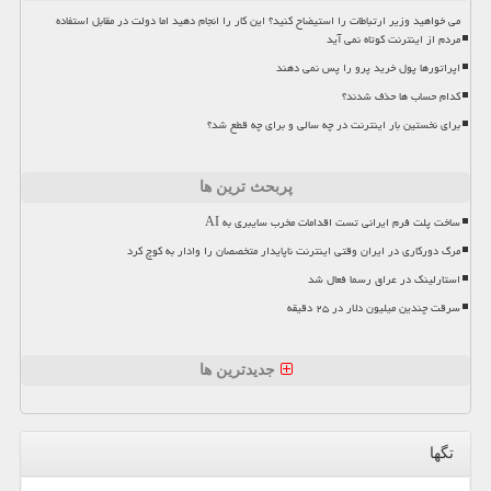
می خواهید وزیر ارتباطات را استیضاح کنید؟ این کار را انجام دهید اما دولت در مقابل استفاده
مردم از اینترنت کوتاه نمی آید
اپراتورها پول خرید پرو را پس نمی دهند
کدام حساب ها حذف شدند؟
برای نخستین بار اینترنت در چه سالی و برای چه قطع شد؟
پربحث ترین ها
ساخت پلت فرم ایرانی تست اقدامات مخرب سایبری به AI
مرگ دورکاری در ایران وقتی اینترنت ناپایدار متخصصان را وادار به کوچ کرد
استارلینک در عراق رسما فعال شد
سرقت چندین میلیون دلار در ۲۵ دقیقه
جدیدترین ها
تگها