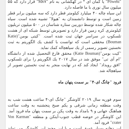
"Pōwehi" یا كمان ای * در كهكشانی به نام "M۸۷" قرار دارد كه ۵۵
میلیون سال نوری با ما فاصله دارد.
این سیاه چاله ۴۰ میلیارد كیلومتر قطر دارد كه سه میلیون برابر قطر
زمین است و توسط دانشمندان به "هیولا" تشبیه شده است. سیاه
چاله شكار شده توسط دوربین ستاره شناسان در ۵۰۰ میلیون تریلیون
كیلومتری كره زمین قرار دارد و تصویرش توسط شبكه ای از هشت
تلسكوپ در سراسر جهان ثبت شده است. "كیتی بومن"(Katie
Bouman) محققی است كه توانست با كشف یك الگوریتم به ثبت
نخستین تصویر رسمی از یك سیاهچاله كمك نماید.
"كیت بومن"(Katie Bouman) محقق فارغ التحصیل شده از دانشگاه
"ام آی تی" موفق شد در سال ۲۰۱۷ یك الگوریتم را برای تلسكوپ
"افق رویداد" ایجاد كند كه در نهایت منجر به ثبت نخستین تصویر از
سیاهچاله شد.
فرود "چانگ ای-۴" بر سمت پنهان ماه
سوم فوریه سال ۲۰۱۹ كاوشگر "چانگ ای-۴ ساعت هشت شب به
وقت منطقه زمانی شرقی و یكم صبح پنجشنبه به وقت ساعت
هماهنگ جهانی و ۹ بامداد به وقت پكن بر سمت پنهان ماه فرود آمد.
این كاوشگر در حوضه قطب جنوب-آیتكن و منطقه "Von Karman
crater" فرود آمد.
این دهانه بسیار عمیق است و با این وجود این كاوشگر می تواند