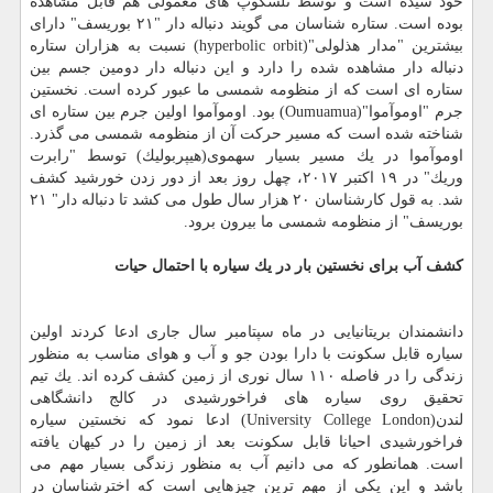
خود سیده است و توسط تلسكوپ های معمولی هم قابل مشاهده
بوده است. ستاره شناسان می گویند دنباله دار "۲۱ بوریسف" دارای
بیشترین "مدار هذلولی"(hyperbolic orbit) نسبت به هزاران ستاره
دنباله دار مشاهده شده را دارد و این دنباله دار دومین جسم بین
ستاره ای است كه از منظومه شمسی ما عبور كرده است. نخستین
جرم "اوموآموا"(Oumuamua) بود. اوموآموا اولین جرم بین ستاره ای
شناخته شده است كه مسیر حركت آن از منظومه شمسی می گذرد.
اوموآموا در یك مسیر بسیار سهموی(هیپربولیك) توسط "رابرت
وریك" در ۱۹ اكتبر ۲۰۱۷، چهل روز بعد از دور زدن خورشید كشف
شد. به قول كارشناسان ۲۰ هزار سال طول می كشد تا دنباله دار" ۲۱
بوریسف" از منظومه شمسی ما بیرون برود.
كشف آب برای نخستین بار در یك سیاره با احتمال حیات
دانشمندان بریتانیایی در ماه سپتامبر سال جاری ادعا كردند اولین
سیاره قابل سكونت با دارا بودن جو و آب و هوای مناسب به منظور
زندگی را در فاصله ۱۱۰ سال نوری از زمین كشف كرده اند. یك تیم
تحقیق روی سیاره های فراخورشیدی در كالج دانشگاهی
لندن(University College London) ادعا نمود كه نخستین سیاره
فراخورشیدی احیانا قابل سكونت بعد از زمین را در كیهان یافته
است. همانطور كه می دانیم آب به منظور زندگی بسیار مهم می
باشد و این یكی از مهم ترین چیزهایی است كه اخترشناسان در