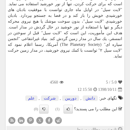
است كه برای حركت كردن، تنها از نور خورشید استفاده می نماید.
"لایت سیل" در اوایل ماه جاری توانست با موفقیت بادبان های
خورشیدی خویش را باز كند و در فضا به جستجو بپردازد. بادبان
خورشیدی "لایت سیل"، بدون سوخت موشك یا هیچ نیروی محركه
دیگر و تنها با استفاده از نور خوشید در حال گردش در مدار است.
هدف این مأموریت، این است كه "لایت سیل" قبل از سوختن در
اتمسفر، یك سال در مدار زمین گردش كند. بنیاد غیرانتفاعی "انجمن
سیاره ای" (The Planetary Society) آمریكا، رسما اعلام نمود كه
"لایت سیل ۲" توانست با كمك نیروی خورشید، در مدار زمین حركت
نماید.
4560
/ 5
5.0
1398/10/11
12:15:50
تگهای خبر:
دانش
,
دوربین
,
شركت
,
علم
این مطلب را می پسندید؟
(0)
(1)
X
تازه ترین مطالب مرتبط