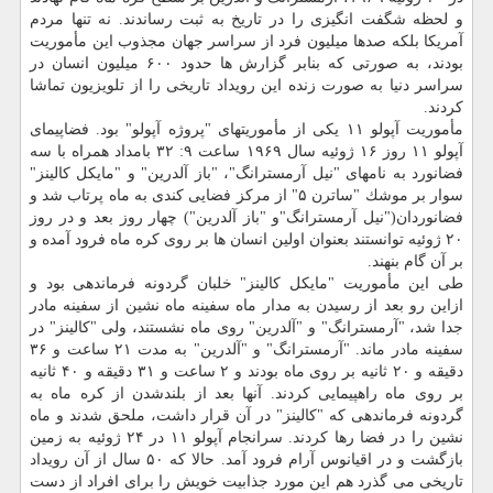
و لحظه شگفت انگیزی را در تاریخ به ثبت رساندند. نه تنها مردم
آمریكا بلكه صدها میلیون فرد از سراسر جهان مجذوب این مأموریت
بودند، به صورتی كه بنابر گزارش ها حدود ۶۰۰ میلیون انسان در
سراسر دنیا به صورت زنده این رویداد تاریخی را از تلویزیون تماشا
كردند.
مأموریت آپولو ۱۱ یكی از مأموریتهای "پروژه آپولو" بود. فضاپیمای
آپولو ۱۱ روز ۱۶ ژوئیه سال ۱۹۶۹ ساعت ۹: ۳۲ بامداد همراه با سه
فضانورد به نامهای "نیل آرمسترانگ"، "باز آلدرین" و "مایكل كالینز"
سوار بر موشك "ساترن ۵" از مركز فضایی كندی به ماه پرتاب شد و
فضانوردان("نیل آرمسترانگ"و "باز آلدرین") چهار روز بعد و در روز
۲۰ ژوئیه توانستند بعنوان اولین انسان ها بر روی كره ماه فرود آمده و
بر آن گام بنهند.
طی این مأموریت "مایكل كالینز" خلبان گردونه فرماندهی بود و
ازاین رو بعد از رسیدن به مدار ماه سفینه ماه نشین از سفینه مادر
جدا شد، "آرمسترانگ" و "آلدرین" روی ماه نشستند، ولی "كالینز" در
سفینه مادر ماند. "آرمسترانگ" و "آلدرین" به مدت ۲۱ ساعت و ۳۶
دقیقه و ۲۰ ثانیه بر روی ماه بودند و ۲ ساعت و ۳۱ دقیقه و ۴۰ ثانیه
بر روی ماه راهپیمایی كردند. آنها بعد از بلندشدن از كره ماه به
گردونه فرماندهی كه "كالینز" در آن قرار داشت، ملحق شدند و ماه
نشین را در فضا رها كردند. سرانجام آپولو ۱۱ در ۲۴ ژوئیه به زمین
بازگشت و در اقیانوس آرام فرود آمد. حالا كه ۵۰ سال از آن رویداد
تاریخی می گذرد هم این مورد جذابیت خویش را برای افراد از دست