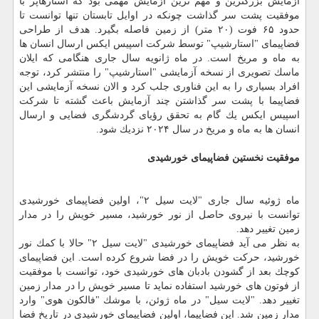
آزمایش بزرگترین و مهم ترین آزمایش مهمی بود كه استارهاپر با
موفقیت پشت سر گذاشت چونكه در اوایل تابستان تنها توانست تا
حدود ۶۵ فوت (۲۰ متر) از زمین فاصله بگیرد. هدف از طراحی
فضاپیمای "استارشیپ" توسط شركت اسپیس ایكس ارسال انسان ها
به ماه و مریخ است. در ماه ژانویه سال جاری هنگامی كه ایلان
ماسك تصویری از نسخه آزمایشی "استارشیپ" را منتشر كرد، توجه
افراد بسیاری را به این فناوری جلب كرد و الان نسخه آزمایشی این
فضاپیما با پشت سر گذاشتن چند آزمایش باعث گشته تا شركت
اسپیس ایكس یك گام به تحقق رؤیای گردشگری فضایی و ارسال
انسان ها به ماه و مریخ در سال ۲۰۲۴ نزدیك شود.
موفقیت نخستین فضاپیمای خورشیدی
ماه ژوئیه سال جاری "لایت سیل ۲"، اولین فضاپیمای خورشیدی
توانست با نیروی حاصل از نور خورشید، مسیر خویش را در مدار
زمین تغییر دهد.
به نظر می آید فضاپیمای خورشیدی "لایت سیل ۲" حالا با كمك نور
خورشید، حركت خویش را در فضا شروع كرده است. این فضاپیمای
كوچك بعد از گشودن بادبان های خورشیدی خود، توانست با موفقیت
از فوتون های خورشید استفاده نماید تا مسیر خویش را در مدار زمین
تغییر دهد. "لایت سیل" در ماه ژوئن، با موشك "فالكون هوی" وارد
مدار زمین شد. این فضاپیما، اولین فضاپیمای خورشیدی در تاریخ فضا