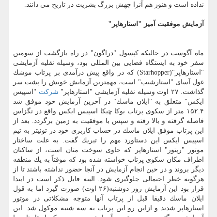
نداده است و هنوز هم آنرا جهش بزرگ بشریت در تاریخ می دانند.
آزمایش موفقیت آمیز "استارهاپر"
ماه آگوست در حالیكه كپسول "دراگون" در راه بازگشت از سومین
سفر خود به ایستگاه فضایی بین المللی بود، وسیله نقلیه آزمایشی
"استارهاپر"(Starhopper) كه در واقع پیش درآمدی بر پرتاب موشك
غول آسای "استارشیپ" است، مهمترین آزمایش خویش را پشت سر
گذاشت. ۲۷ اوت وسیله نقلیه آزمایشی "استارهاپر"
شركت
"اسپیس
ایكس" متعلق به "ایلان ماسك" در آخرین آزمایش خود موفق شد
۱۵۲.۴ متر از سكوی پرتاب بوكا چیكا اسپیس ایكس واقع در تگزاس
فاصله گرفته و بالا رفته و سپس با موفقیت به زمین برگردد. بعد از
این پرتاب موفق ایلان ماسك در حساب كاربری خود در توئیتر به تیم
اسپیس ایكس این دستاورد مهم را تبریك گفت. به علت ساختار
موتور "رپتور" استارهاپر كه حاوی سوخت متان است، از ساكنان
اطراف مكان سكوی پرتاب خواسته شده بود كه موقتاً به یك منطقه
دیگر بروند و در حین انجام آزمایش در آنجا حضور نداشته باشند تا از
هرگونه خطر احتمالی جلوگیری شود. البته قابل ذكر است در ابتدا
قرار بود این آزمایش روز دوشنبه(۲۶ اوت) صورت گیرد اما به قول
ایلان ماسك دقیقا قبل از پرتاب آنها متوجه مشكلاتی در موتور
استارهاپر شدند و ازاین رو این پرتاب به سه شنبه موكول شد. این