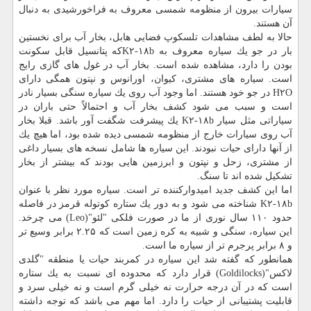
سیارات بیرون از منظومه شمسی معروف به فراخورشیدی به دنبال
آن هستند.
حالا به لطف مشاهدات تلسكوپ فضایی هابل، بخار آب برای نخستین
بار در جو یك سیاره معروف به K۲-۱۸bكه پتانسیل قابل سكونت
بودن را دارد، مشاهده شده است. بخار آب در غول های گازی رایج
است. سیاره های مشتری، كیوان، اورانوس و نپتون همگی دارای
H۲O در جو خود هستند. اما وجود آب روی یك سیاره سنگی بسیار نادر
است و سبب می شود كشف بخار آب و احتمالاً حتی باران در
سیاراتی مثل سیار K۲-۱۸b یك پیشرفت شگفت آور باشد. قبلا بخار
آب روی سیارات خارج از منظومه شمسی دیده شده بود، اما هیچ یك
از آنها دارای حیات نبودند. این سیاره ها شامل نسخه های بسیار داغی
از مشتری، زحل و نپتون و ابرزمین هایی بودند كه بیشتر از بخار
تشكیل شده اند تا سنگ.
اما این كشف جدید امیدواركننده تر است. سیاره مورد نظر با عنوان
K۲-۱۸b شناخته می شود و به دور یك ستاره كوتوله قرمز در فاصله
حدود ۱۱۰ سال نوری از ما در صورت فلكی "لئو"(Leo) می چرخد.
این سیاره، سنگی و شبیه به كره زمین است كه ۲.۲۵ برابر وسیع تر
و ۸ برابر پرجرم تر از سیاره ما است.
همانطور كه گفته شد این سیاره در كمربند حیات یا منطقه "گلدی
لاكس"(Goldilocks) قرار دارد كه محدوده ای نسبت به یك ستاره
است كه در آن درجه حرارت نه خیلی گرم است و نه خیلی سرد و
قابلیت پشتیبانی از حیات را دارد. اما مهم می باشد كه توجه داشته