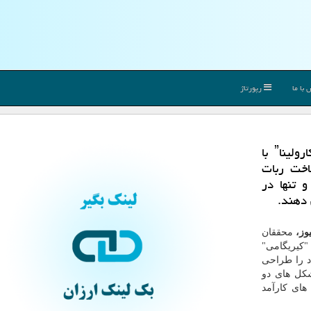
با ما
رپورتاژ
به گزارش لینك بگیر محققان دانشگاه ˮنورث كارولیناˮ با
k) موفق به ساخت ربات
 تنها در
 دهند.
یوز،
محققان
"كیریگامی"
مواد را طراحی
كل های دو
های كارآمد