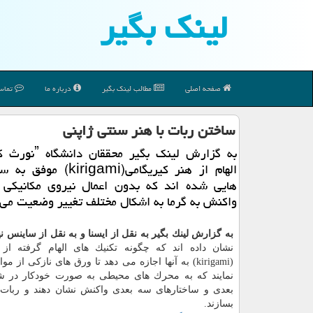
لینك بگیر
صفحه اصلی
مطالب لینك بگیر
درباره ما
تماس 
ساختن ربات با هنر سنتی ژاپنی
الهام از هنر كیریگامی(irigami
هایی شده اند كه بدون اعمال نیروی مكانیكی و
واكنش به گرما به اشكال مختلف تغییر وضعیت می
به گزارش لینك بگیر به نقل از ایسنا و به نقل از ساینس ن
نشان داده اند كه چگونه تكنیك های الهام گرفته از 
(kirigami) به آنها اجازه می دهد تا ورق های نازكی از 
نمایند كه به محرك های محیطی به صورت خودكار در ش
بعدی و ساختارهای سه بعدی واكنش نشان دهند و ربات 
بسازند.