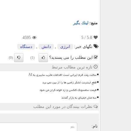
منبع:
لینك بگیر
4595
/ 5
5.0
تگهای خبر:
انرژی
,
دانش
,
دستگاه
این مطلب را می پسندید؟
(0)
(1)
تازه ترین مطالب مرتبط
ساخت پلت فرم ایرانی تست اقدامات مخرب سایبری به AI
قطع اینترنت لشکر زامبی ها را از بین نمی برد
قیمت سامسونگ گلکسی و زد فولد گران می شود
سه مدل جمینای به بازار آمدند
نظرات بینندگان در مورد این مطلب
ن
نام: