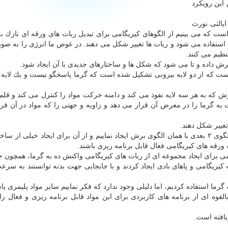
 این رویكرد
ایالتی نورث
است كه می بینیم از الگوهای كیریگامی برای تبدیل ربات های ورقه ای نازك ب
استفاده می شود و ربات ها تغییر شكل می دهند. در عوض ما انرژی را به صو
نظیم می كنند.
رش داده و تا می شود كه شكل ها و ساختارهای جدیدی با آن ایجاد شود.
ست كه از دو لایه بیرونی تشكیل شده است كه گرما پاسخگو نیست و یك لایه پ
ش كه به هر سه لایه نفوذ می كند و دامنه حركت مواد را كنترل می كند و قلم
 به گرما را در معرض آن قرار می دهد و زاویه و جهتی را كه مواد در آن قرار
تغییر شكل دهند.
ورقه های كیریگامی فعال قابل برنامه ریزی باشند.
ی برای ایجاد مجموعه ای از ربات های كیریگامی واكنش ده به گرما، همچون ج
 كیریگامی و پاهای بادی ایجاد كردند و با جابجایی جهت بدنه توانستند به سرعت
گرما استفاده كردیم، اما دلیلی وجود ندارد كه فكر نماییم سایر مواد پلیمری پ
القوه ای از برنامه های كاربردی برای این مواد قابل برنامه ریزی و فعال ر