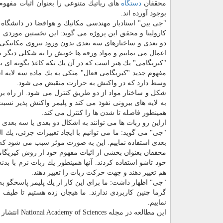
محققان
دستگاه
های رباتیك متنوعی را بعنوان اثبات مفهوم
بوجود آورده اند.
"جی یین" استادیار مهندسی مكانیك و هوافضا در دانشگاه 
كارولینا و محقق این پروژه می گوید: این نخستین موردی 
دو بعدی و ساختارهای سه بعدی بدون ورود نیروی مكانیكی 
اعمال می نماییم و مواد ورقه ها خویش را به شكلی دیگر ت
"كیریگامی" یك هنر است كه در آن یك تكه كاغذ بگونه ای ب
مفهوم جدید "كیریگامی فعال" متكی به یك ماده سه لایه ا
وسط دارد كه در واكنش به حرارت منقبض می شود.
شكل و ساختار مواد از دو طریق كنترل می شود. از راه بر
به لایه های بیرونی نفوذ می كند و پلیمر واكنش پذیر نسبت
همینطور فاصله تا شدن ها را كنترل می كند.
ازاین رو ربات ها می توانند به اشكال دو بعدی یا سه بعدی 
بعدی استفاده نماییم. این به صورت موثر سبب می شود كه 
محققان بعنوان بخشی از اثبات مفهوم خود از روش كیریگام
خود تاشو استفاده كردند. آنها همینطور یك ربات نرم با بدنه
هم تغییر دهند و جهت حركت ربات را تغییر دهند.
"جی" اظهار داشت: ما برای این كار از یك پلیمر پاسخگو به 
گرما چنین كاربردی ندارند. ما هیجان زده هستیم تا طیف ب
نماییم.
این مطالعه در مجله National Academy of Sciences انتشار یافته است.