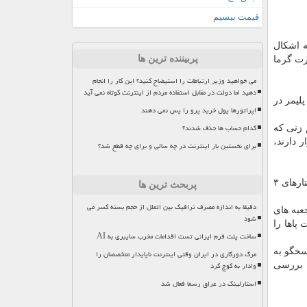
قیمت بیسیم
ه اشكال
پربیننده ترین ها
رت گرما
می خواهید وزیر ارتباطات را استیضاح کنید؟ این کار را انجام
دهید اما دولت در مقابل استفاده مردم از اینترنت کوتاه نمی آید
لیمر در
اپراتورها پول خرید پرو را پس نمی دهند
کدام حساب ها حذف شدند؟
 زنی كه
 دارند،
برای نخستین بار اینترنت در چه سالی و برای چه قطع شد؟
"جی" می گوید: ما می توانیم با ایجاد تغییرات جزئی، یك الگوی ۲ بعدی با همان الگوی برش ایجاد نماییم و از آن برای ایجاد خیلی از ساختارهای ۳
پربحث ترین ها
دقیقا به اندازه مصرف ترافیک بین الملل از حجم بسته کسر می
عبه های
شود
 پاها را
ساخت پلت فرم ایرانی تست اقدامات مخرب سایبری به AI
اسخگو به
مرگ دورکاری در ایران وقتی اینترنت ناپایدار متخصصان را
وادار به کوچ کرد
ا بررسی
استارلینک در عراق رسما فعال شد