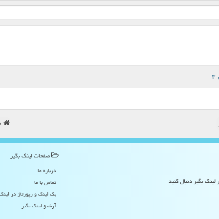
ص
صفحات لینك بگیر
درباره ما
 لینک بگیر دنبال کنید
تماس با ما
بک لینک و رپورتاژ در لینك
آرشیو لینك بگیر