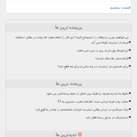
قیمت بیسیم
پربیننده ترین ها
می خواهید وزیر ارتباطات را استیضاح کنید؟ این کار را انجام دهید اما دولت در مقابل استفاده
مردم از اینترنت کوتاه نمی آید
اپراتورها پول خرید پرو را پس نمی دهند
کدام حساب ها حذف شدند؟
برای نخستین بار اینترنت در چه سالی و برای چه قطع شد؟
پربحث ترین ها
دقیقا به اندازه مصرف ترافیک بین الملل از حجم بسته کسر می شود
ساخت پلت فرم ایرانی تست اقدامات مخرب سایبری به AI
مرگ دورکاری در ایران وقتی اینترنت ناپایدار متخصصان را وادار به کوچ کرد
استارلینک در عراق رسما فعال شد
جدیدترین ها