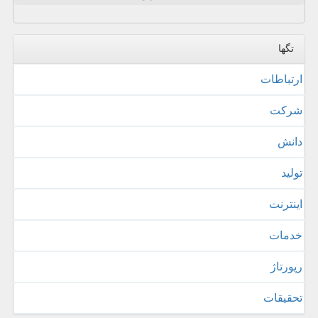
تگها
ارتباطات
شركت
دانش
تولید
اینترنت
خدمات
رپورتاژ
تحقیقات