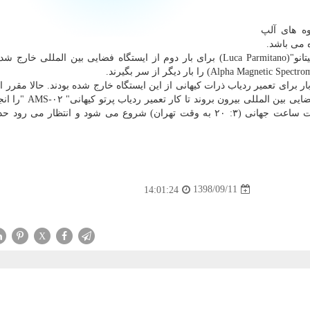
وه های آلپ
 می باشد.
۲۲ نوامبر "اندرو مورگان"(astrodrewmorgan) و "لوكا پارمیتانو"(Luca Parmitano) برای بار دوم از ایستگاه فضایی بین المللی
خ ۱۵ نوامبر هم برای اولین بار برای تعمیر ردیاب ذرات كیهانی از این ایستگاه خارج شده بودند. حالا مق
دو فضانورد برای بار سوم فردا ۲ دسامبر هم از ایستگاه فضایی بین
این پیاده روی فضایی ۲ دسامبر در ساعت ۱۱: ۵۰ به وقت ساعت جهانی (۳: ۲۰ به وقت تهران) شروع می شود و انتظار
1398/09/11
14:01:24
X