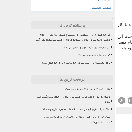
قیمت بیسیم
 خارج شدند تا كار
پربیننده ترین ها
می خواهید وزیر ارتباطات را استیضاح کنید؟ این کار را انجام
رر است این
دهید اما دولت در مقابل استفاده مردم از اینترنت کوتاه نمی آید
 المللی بیرون بروند تا كار تعمیر ردیاب پرتو كیهانی" AMS-۰۲ "را انجام دهند.
اپراتورها پول خرید پرو را پس نمی دهند
 می رود حدود هفت
کدام حساب ها حذف شدند؟
برای نخستین بار اینترنت در چه سالی و برای چه قطع شد؟
پربحث ترین ها
متا از نخست وزیر هند پوزش خواست
دقیقا به اندازه مصرف ترافیک بین الملل از حجم بسته کسر می
شود
ساخت پلت فرم ایرانی تست اقدامات مخرب سایبری به AI
مرگ دورکاری در ایران وقتی اینترنت ناپایدار متخصصان را
وادار به کوچ کرد