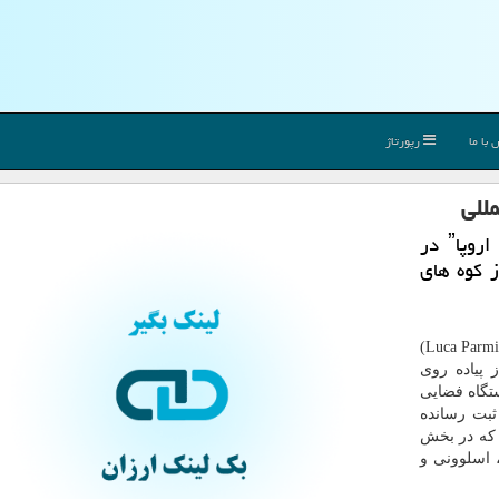
با ما
رپورتاژ
مللی
به گزارش لینك بگیر به تازگی ˮآژانس فضایی اروپاˮ در
ز كوه های
"لوكا پارمیتانو"(Luca Parmitano)
ز پیاده روی
ستگاه فضایی
دریا به ثبت رسانده
 كه در بخش
، اسلوونی و