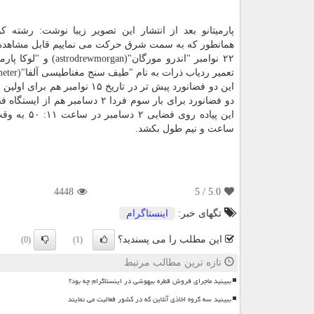
پارمیتانو بعد از انتشار این تصویر زیبا نوشت: رشته ك
همانطور كه به سمت شرق حركت می نماییم قابل مشاهده
تعمیر ردیاب ذرات به نام "طیف سنج مغناطیسی آلفا"(Alpha Magnetic Spectrometer) را بار دیگر از سر بگیرند.⠀⠀⠀⠀⠀⠀⠀
این دو فضانورد پیش تر در تاری
ساعت و نیم طول بكشد.
4448
/ 5
5.0
تگهای خبر:
اینستاگرام
این مطلب را می پسندید؟
(0)
(1)
تازه ترین مطالب مرتبط
ببینید ماجرای فروش قطره بیهوشی در اینستاگرام چه بود؟
ببینید سه گروه اخاذی آنلاین که در کشور فعالیت می نمایند