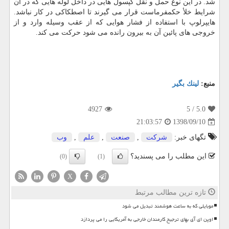
شد. در این نوع حمل و نقل كپسول هایی در داخل لوله هایی كه در آن
شرایط خلأ حكمفرماست قرار می گیرند تا اصطكاكی در كار نباشد.
هایپرلوپ با استفاده از فشار هوایی كه از عقب وسیله وارد و از
خروجی های پائین آن به بیرون رانده می شود حركت می كند.
منبع:
لینك بگیر
4927
/ 5
5.0
1398/09/10
21:03:57
تگهای خبر:
شركت
,
صنعت
,
علم
,
وب
این مطلب را می پسندید؟
(0)
(1)
X
تازه ترین مطالب مرتبط
موبایلی که به ساعت هوشمند تبدیل می شود
اوپن ای آی بهای ترجیح کارمندان خارجی به آمریکایی را می پردازد