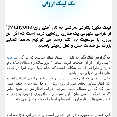
لینك بگیر: بتازگی شركتی به نام ˮمِنی وانˮ(Manyone)
از طراحی مفهومی یك قطاری رونمایی كرده است كه اگر این
پروژه با موفقیت به انتها رسد می توانیم شاهد انقلابی
بزرگ در صنعت حمل و نقل زمینی باشیم.
به گزارش لینك بگیر به نقل از ایسنا
، قطار جدیدی كه بتازگی
شركت
"مِنی وان" از آن صحبت كرده است، "ایرواسلایدر"(AeroSlider) نام
دارد و طراحی آن به شكلی است كه شاید تنها نمونه آنرا در كتاب
های علمی تخیلی دیده باشید.
یكی از نكاتی كه این قطار را از سایر قطارها مجزا می كند این است
كه قطار مذكور بجای عبور از روی ریل از داخل یك سری حلقه عبور
می كند كه این مساله سبب سرعت حركت قطار نیز می شود. بنابر
گفته شركت "منی وان" این سیستم مسافربری زمینی پرجمعیت
ترین شهرها در قاره اروپا، آفریقا و آسیا را به هم متصل می كند.
این قطار به صورتی در هوا شناور است و بنا بر این هیچ صدایی