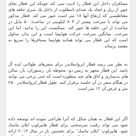
مسافران داخل این قطار را اذیت نمی كند چونكه این قطار بجای
عبور از ریل و ایجاد یك صدای نامطلوب از داخل یك سری حلقه های
مغناطیسی كه ارتفاع آنها ۱۸ متر است عبور می كند. قطار مذكور
می تواند با سرعت بیشتر از ۸۰۴ كیلومتر در ساعت(۵۰۰ مایل در
ساعت) از این حلقه ها عبور كند. ممكنست این را ندانید، اما این
سرعت، میانگین سرعت حركت هواپیما است و این بدان مدلول
است كه این قطار می تواند همانند هواپیما مسافرها را سریع به
مقصد برساند.
به نظر می رسد قطار ایرواسلایدر برای سفرهای طولانی ایده آل
باشد. این قطار مجهز به زمین دو، محوطه باز، رستوران، بار، سالن
های بدنسازی و اتاق های چند منظوره است كه حتی برخی می توانند
در هنگام سفر در آن جلسه برقرار كنند. طول قطار ایرواسلایدر ۲۵۰
متر و عرض آن ۱۲ متر است.
اگر این قطار به همان شكل كه آنرا طراحی نموده اند توسعه داده
شود می تواند رقیب سرسختی برای قطار هایپرلوپ ایلان ماسك
شود. هایپرلوپ "ایلان ماسك" برای نخستین بار در سال ۲۰۱۳ ارائه