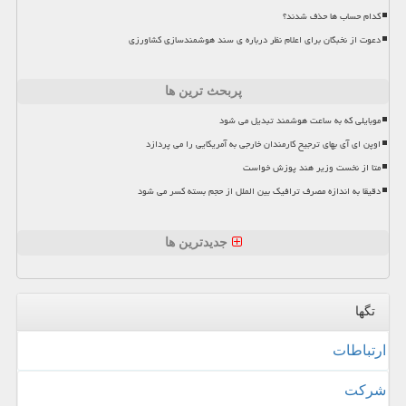
کدام حساب ها حذف شدند؟
دعوت از نخبگان برای اعلام نظر درباره ی سند هوشمندسازی کشاورزی
پربحث ترین ها
موبایلی که به ساعت هوشمند تبدیل می شود
اوپن ای آی بهای ترجیح کارمندان خارجی به آمریکایی را می پردازد
متا از نخست وزیر هند پوزش خواست
دقیقا به اندازه مصرف ترافیک بین الملل از حجم بسته کسر می شود
جدیدترین ها
تگها
ارتباطات
شركت