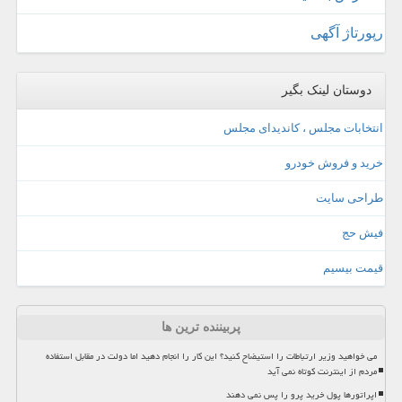
رپورتاژ آگهی
دوستان لینک بگیر
انتخابات مجلس ، کاندیدای مجلس
خرید و فروش خودرو
طراحی سایت
فیش حج
قیمت بیسیم
پربیننده ترین ها
می خواهید وزیر ارتباطات را استیضاح کنید؟ این کار را انجام دهید اما دولت در مقابل استفاده
مردم از اینترنت کوتاه نمی آید
اپراتورها پول خرید پرو را پس نمی دهند