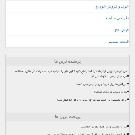
خرید و فروش خودرو
طراحی سایت
فیش حج
قیمت بیسیم
پربیننده ترین ها
می خواهید وزیر ارتباطات را استیضاح کنید؟ این کار را انجام دهید اما دولت در مقابل استفاده
مردم از اینترنت کوتاه نمی آید
اپراتورها پول خرید پرو را پس نمی دهند
کدام حساب ها حذف شدند؟
برای نخستین بار اینترنت در چه سالی و برای چه قطع شد؟
پربحث ترین ها
متا از نخست وزیر هند پوزش خواست
دقیقا به اندازه مصرف ترافیک بین الملل از حجم بسته کسر می شود