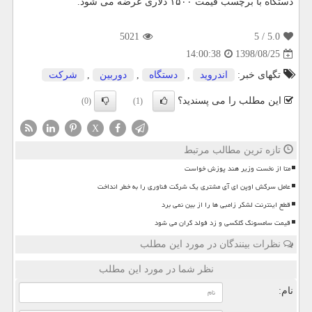
دستگاه با برچسب قیمت ۱۵۰۰ دلاری عرضه می شود.
5021
/ 5
5.0
1398/08/25
14:00:38
تگهای خبر:
اندروید
,
دستگاه
,
دوربین
,
شركت
این مطلب را می پسندید؟
(0)
(1)
X
تازه ترین مطالب مرتبط
متا از نخست وزیر هند پوزش خواست
عامل سرکش اوپن ای آی مشتری یک شرکت فناوری را به خطر انداخت
قطع اینترنت لشکر زامبی ها را از بین نمی برد
قیمت سامسونگ گلکسی و زد فولد گران می شود
نظرات بینندگان در مورد این مطلب
نظر شما در مورد این مطلب
نام: