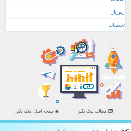
رپورتاژ
تحقیقات
مطالب لینک بگیر
صفحه اصلی لینک بگیر
linkbegir.ir - حقوق مادی و معنوی سایت لینك بگیر محفوظ است