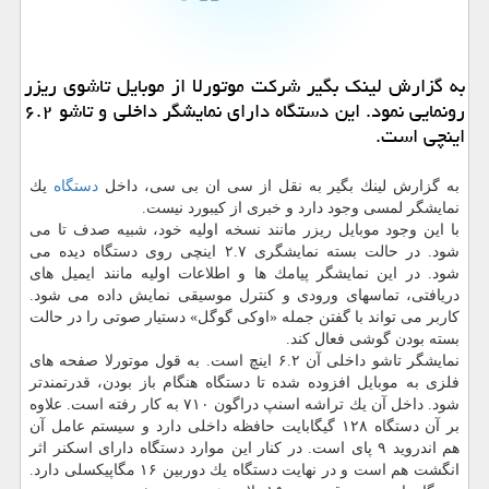
به گزارش لینك بگیر شركت موتورلا از موبایل تاشوی ریزر
رونمایی نمود. این دستگاه دارای نمایشگر داخلی و تاشو ۶.۲
اینچی است.
به گزارش لینك بگیر به نقل از سی ان بی سی، داخل
دستگاه
یك
نمایشگر لمسی وجود دارد و خبری از كیبورد نیست.
با این وجود موبایل ریزر مانند نسخه اولیه خود، شبیه صدف تا می
شود. در حالت بسته نمایشگری ۲.۷ اینچی روی دستگاه دیده می
شود. در این نمایشگر پیامك ها و اطلاعات اولیه مانند ایمیل های
دریافتی، تماسهای ورودی و كنترل موسیقی نمایش داده می شود.
كاربر می تواند با گفتن جمله «اوكی گوگل» دستیار صوتی را در حالت
بسته بودن گوشی فعال كند.
نمایشگر تاشو داخلی آن ۶.۲ اینچ است. به قول موتورلا صفحه های
فلزی به موبایل افزوده شده تا دستگاه هنگام باز بودن، قدرتمندتر
شود. داخل آن یك تراشه اسنپ دراگون ۷۱۰ به كار رفته است. علاوه
بر آن دستگاه ۱۲۸ گیگابایت حافظه داخلی دارد و سیستم عامل آن
هم اندروید ۹ پای است. در كنار این موارد دستگاه دارای اسكنر اثر
انگشت هم است و در نهایت دستگاه یك دوربین ۱۶ مگاپیكسلی دارد.