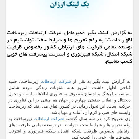
به گزارش لینك بگیر مدیرعامل شركت ارتباطات زیرساخت
اظهار داشت: به رغم تحریم ها و شرایط سخت توانستیم در
توسعه تمامی ظرفیت های ارتباطی كشور بخصوص ظرفیت
شبكه انتقال، شبكه فیبرنوری و اینترنت پیشرفت های خوبی
كسب نماییم.
به گزارش لینك بگیر به نقل از
شركت
ارتباطات
زیرساخت، حمید
فتاحی اظهار داشت: امروز همه شئونات زندگی مردم شامل
سیاست، فرهنگ و اجتماع معطوف به فناوری اطلاعات است و تحول
دیجیتال و انقلاب صنعتی چهارم در جهان هم مبتنی بر این فناوری در
حركت است. این تحول زمانی در كشور اتفاق می افتد كه زیرساخت
وابسته های فنی و لازم آن، آماده و مهیا باشد.
وی تصریح كرد: در سه سال گذشته
شركت ارتباطات
زیرساخت به
رغم تحریم ها و شرایط سخت توانسته در توسعه تمامی ظرفیت های
ارتباطی بخصوص ظرفیت شبكه انتقال، شبكه فیبرنوری و اینترنت
پیشرفت های خوبی را كسب كند.