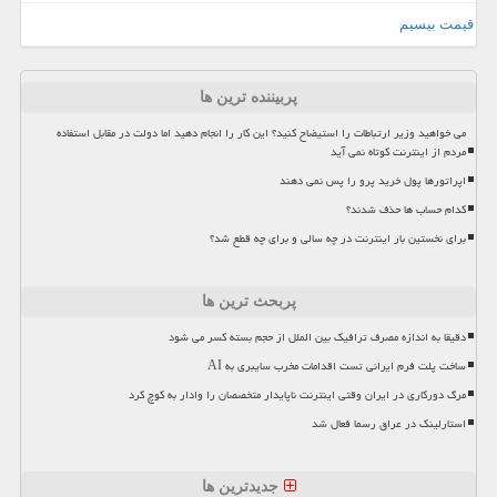
قیمت بیسیم
پربیننده ترین ها
می خواهید وزیر ارتباطات را استیضاح کنید؟ این کار را انجام دهید اما دولت در مقابل استفاده
مردم از اینترنت کوتاه نمی آید
اپراتورها پول خرید پرو را پس نمی دهند
کدام حساب ها حذف شدند؟
برای نخستین بار اینترنت در چه سالی و برای چه قطع شد؟
پربحث ترین ها
دقیقا به اندازه مصرف ترافیک بین الملل از حجم بسته کسر می شود
ساخت پلت فرم ایرانی تست اقدامات مخرب سایبری به AI
مرگ دورکاری در ایران وقتی اینترنت ناپایدار متخصصان را وادار به کوچ کرد
استارلینک در عراق رسما فعال شد
جدیدترین ها