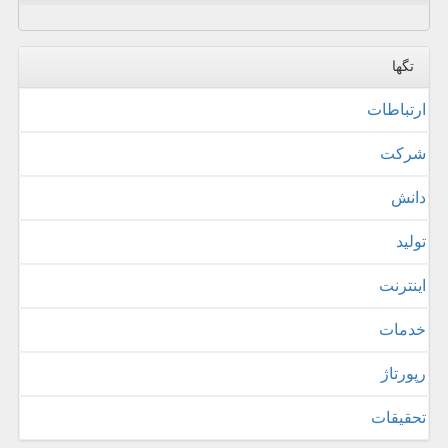
تگها
ارتباطات
شركت
دانش
تولید
اینترنت
خدمات
رپورتاژ
تحقیقات