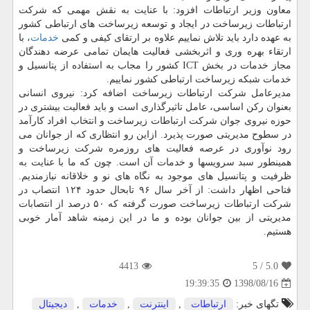
معاون وزیر ارتباطات افزود: با عنایت به نقش مهمی كه شركت
ارتباطات زیرساخت در ایجاد و توسعه زیرساخت های ارتباطی كشور
به عهده دارد باید تلاش نماییم علاوه بر ارتقای كیفی و كمی
خدمات
، با
ارتقاء بهره وری و اثربخشی فعالیت هایمان تمامی عرضه دهندگان
مجاز خدمات در بخش ICT كشور را مجاب به استفاده از پتانسیل و
خدمات شبكه زیرساخت ارتباطی كشور نماییم.
مدیرعامل شركت ارتباطات زیرساخت اضافه كرد: نیروی انسانی
بعنوان ركن اساسی، عامل تاثیرگذاری است و باید فعالیت بیشتری در
حوزه نیروی جوان شركت ارتباطات زیرساخت و انتخاب افراد كارآمد
در سطوح مدیریتی صورت پذیرد. ازاین رو انتظاری كه از جوانان می
رود نوآوری در عرصه فعالیت های روزمره شركت زیرساخت و
همینطور سبد سرویسها و خدمات آن است. چون كه ما با عنایت به
ظرفیت و پتانسیل های موجود به نگاه های نو و خلاقانه نیازمندیم.
فتاحی اظهار داشت: از آخر سال ۹۶ تابحال حدود ۱۲۴ انتصاب در
شركت ارتباطات زیرساخت صورت گرفته كه ۵۰ درصد از انتصابات
مدیریتی از بین جوانان بوده و ما در این زمینه شاهد آمار خوبی
هستیم.
4413
/ 5
5.0
1398/08/16
19:39:35
تگهای خبر:
ارتباطات
,
اینترنت
,
خدمات
,
دیجیتال