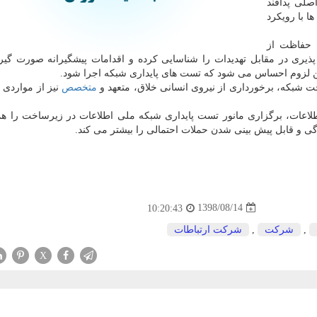
صلی پدافند
 با رویكرد
، حفاظت از
یری در مقابل تهدیدات را شناسایی كرده و اقدامات پیشگیرانه صورت گیرد
ین لزوم احساس می شود كه تست های پایداری شبكه اجرا شود.
خت شبكه، برخورداری از نیروی انسانی خلاق، متعهد و
متخصص
نیز از مواردی
طلاعات، برگزاری مانور تست پایداری شبكه ملی اطلاعات در زیرساخت را هم
دگی و قابل پیش بینی شدن حملات احتمالی را بیشتر می كند.
1398/08/14
10:20:43
,
شركت
,
شركت ارتباطات
X