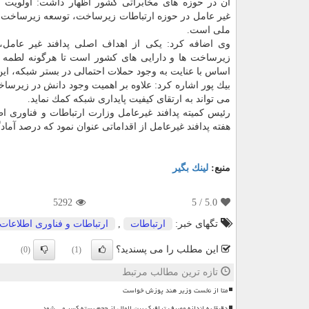
آن در حوزه های مخابراتی كشور اظهار داشت: اولویت ا
غیر عامل در حوزه ارتباطات زیرساخت، توسعه زیرساخت ها
ملی است.
وی اضافه كرد: یكی از اهداف اصلی پدافند غیر عامل
زیرساخت ها و دارایی های كشور است تا هرگونه لطمه پذ
اساس با عنایت به وجود حملات احتمالی در بستر شبكه، ا
بیك پور اشاره كرد: علاوه بر اهمیت وجود دانش در زیرسا
می تواند به ارتقای كیفیت پایداری شبكه كمك نماید.
رئیس كمیته پدافند غیرعامل وزارت ارتباطات و فناوری ا
هفته پدافند غیرعامل از اقداماتی عنوان نمود كه درصد آما
منبع:
لینك بگیر
5292
/ 5
5.0
تگهای خبر:
ارتباطات
,
ارتباطات و فناوری اطلاعات
این مطلب را می پسندید؟
(0)
(1)
تازه ترین مطالب مرتبط
متا از نخست وزیر هند پوزش خواست
دقیقا به اندازه مصرف ترافیک بین الملل از حجم بسته کسر می شود