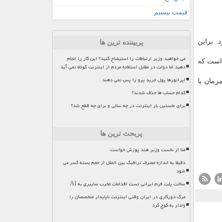
قیمت بیسیم
. براین
پربیننده ترین ها
می خواهید وزیر ارتباطات را استیضاح کنید؟ این کار را انجام
 است كه
دهید اما دولت در مقابل استفاده مردم از اینترنت کوتاه نمی آید
اپراتورها پول خرید پرو را پس نمی دهند
زمان با
کدام حساب ها حذف شدند؟
برای نخستین بار اینترنت در چه سالی و برای چه قطع شد؟
پربحث ترین ها
متا از نخست وزیر هند پوزش خواست
دقیقا به اندازه مصرف ترافیک بین الملل از حجم بسته کسر می
شود
ساخت پلت فرم ایرانی تست اقدامات مخرب سایبری به AI
مرگ دورکاری در ایران وقتی اینترنت ناپایدار متخصصان را
وادار به کوچ کرد