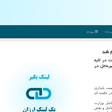
با ما
رپورتاژ
م شد
ت در لایه
رعامل در
ست پایداری
در جلسه ای
امل وزارت
رعامل و نقش