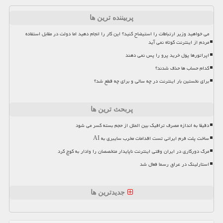
پربیننده ترین ها
می خواهید وزیر ارتباطات را استیضاح کنید؟ این کار را انجام دهید اما دولت در مقابل استفاده
مردم از اینترنت کوتاه نمی آید
اپراتورها پول خرید پرو را پس نمی دهند
کدام حساب ها حذف شدند؟
برای نخستین بار اینترنت در چه سالی و برای چه قطع شد؟
پربحث ترین ها
دقیقا به اندازه مصرف ترافیک بین الملل از حجم بسته کسر می شود
ساخت پلت فرم ایرانی تست اقدامات مخرب سایبری به AI
مرگ دورکاری در ایران وقتی اینترنت ناپایدار متخصصان را وادار به کوچ کرد
استارلینک در عراق رسما فعال شد
جدیدترین ها