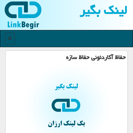
لینك بگیر
منو
حفاظ آكاردئونی حفاظ سازه