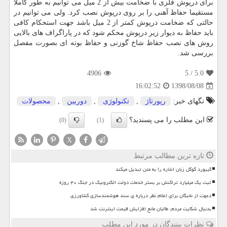
برای درپوش فلزی با ضخامت بیش از 2 میل می توانیم به طور کاملا
مستقیما حفاظ آهنی را بر روی درپوش نصب کرد. ولی می توانیم در
حالتی که ضخامت درپوش کمتر از 2 میل باشد جهت استحکام کافی
باید حفاظ به دیوار زیر درپوش محکم شود که در پاراگراف های بالایی
روش های نصب حفاظ شاخ گوزنی و حفاظ بوته ای بصورت مفصل
بررسی شد.
4906
/ 5
5.0
1398/08/08
16:02:52
تگهای خبر:
رپورتاژ
,
تكنولوژی
,
دوربین
,
محصولات
این مطلب را می پسندید؟
(0)
(1)
X
تازه ترین مطالب مرتبط
کیبورد گوگل زبان اشاره را به متن تبدیل میکند
ثبت یک میلیارد تراکنش بر بستر خدمات دولت الکترونیک در جنگ ۴۰ روزه
دعوت از نخبگان برای اعلام نظر درباره ی سند هوشمندسازی کشاورزی
بدنبال شکایت مردم، طالبان مانع افزایش قیمت اینترنت شد
نظرات بینندگان در مورد این مطلب