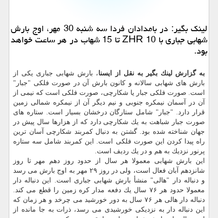
لینك بگیر: در بامدادان فردا سه شنبه 30 مهر، اوج بارش
شهابی جباری با ZHR 10 تا 15 شهاب در هر ساعت خواهد
بود.
به گزارش لینك بگیر به نقل از ایسنا
، بارش شهابی جباری یكی از
بارش های شهابی سالانه و كانون بارش آن در صورت فلكی "جبار"
است. صورت فلكی جبار یا شكارچی، صورت فلكی است كه نیمی از
آن در آسمان نیمكره جنوبی و نیم دیگر آن از نیمكره شمالی زمین
قرار دارد. "جبار" شامل ستارگان درخشان بسیار است. ستاره های
صورت جبار شباهت به یك شكارچی دارد كه از هزارها سال پیش در
جهان شناخته شده بود. گشتن به دنبال كمربند شكارچی آسان ترین
راه پیدا كردن این صورت فلكی است. این كمربند شامل سه ستاره
پرنور نزدیك به هم و در یك ردیف است.
این بارش شهابی معمولا هر سال از حدود روز دهم مهر تا روز
شانزدهم آبان فعال است، ولی در روز ۲۹ مهر به اوج بارش می رسد
و دنباله دار "هالی" منشأ بارش شهابی جباری است. این دنباله دار
معمولا حدود هر ۷۶ سال یك دفعه مدار كره زمین را قطع می كند.
دنباله دار هالی هر ۷۶ سال به دور خورشید می چرخد و هر زمان كه
این دنباله دار به نزدیكی خورشیدی می رسد، ذرات به جا مانده از