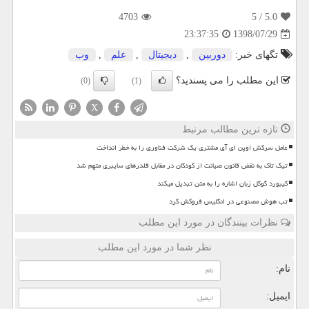
4703
/ 5
5.0
1398/07/29
23:37:35
تگهای خبر:
دوربین
,
دیجیتال
,
علم
,
وب
این مطلب را می پسندید؟
(0)
(1)
X
تازه ترین مطالب مرتبط
عامل سرکش اوپن ای آی مشتری یک شرکت فناوری را به خطر انداخت
تیک تاک به نقض قانون صیانت از کودکان در مقابل قلدرهای سایبری متهم شد
کیبورد گوگل زبان اشاره را به متن تبدیل میکند
تب هوش مصنوعی در انگلیس فروکش کرد
نظرات بینندگان در مورد این مطلب
نظر شما در مورد این مطلب
نام:
ایمیل: