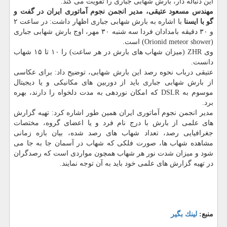
این دنباله دار، بارش شهابی جباری را تقویت می كند.
مهندس مسعود عتیقی، مدیر انجمن نجوم آماتوری ایران در گفت و
گو با ایسنا
با اشاره به بارش شهابی جباری اظهار داشت: در ساعت ۲
و ۳۰ دقیقه بامدادان فردا سه شنبه ۳۰ مهر، اوج بارش شهابی جباری
(Orionid meteor shower) است.
وی ZHR (میزان شهاب های بارش در هر ساعت) را ۱۰ تا ۱۵ شهاب
دانست.
عتیقی درباب نحوه رصد این بارش شهابی، توضیح داد: برای عكاسی
از بارش شهابی جباری باید از دوربین های مكانیكی و یا دیجیتال
موسوم به DSLR كه امكان نوردهی به مدت دلخواه را دارند، بهره
برد.
مدیر انجمن نجوم آماتوری ایران همین طور اشاره كرد: تهیه گزارش
های علمی از بارش با درج نام فرد و یا اعضای گروه، مختصات
جغرافیایی رصد، تعداد شهاب های رصد شده، بیان بازه زمانی
مشاهده شهاب ها، صورت فلكی كه شهاب در آسمان جا به جا می
شود و میزان شدت نور هر شهاب همچون مواردی است كه رصدگران
در تهیه گزارش های علمی خود باید به آن توجه نمایند.
منبع:
لینك بگیر