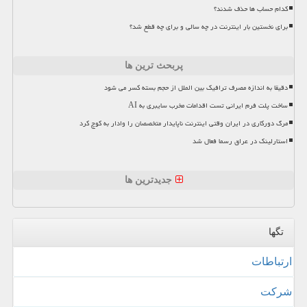
کدام حساب ها حذف شدند؟
برای نخستین بار اینترنت در چه سالی و برای چه قطع شد؟
پربحث ترین ها
دقیقا به اندازه مصرف ترافیک بین الملل از حجم بسته کسر می شود
ساخت پلت فرم ایرانی تست اقدامات مخرب سایبری به AI
مرگ دورکاری در ایران وقتی اینترنت ناپایدار متخصصان را وادار به کوچ کرد
استارلینک در عراق رسما فعال شد
جدیدترین ها
تگها
ارتباطات
شركت