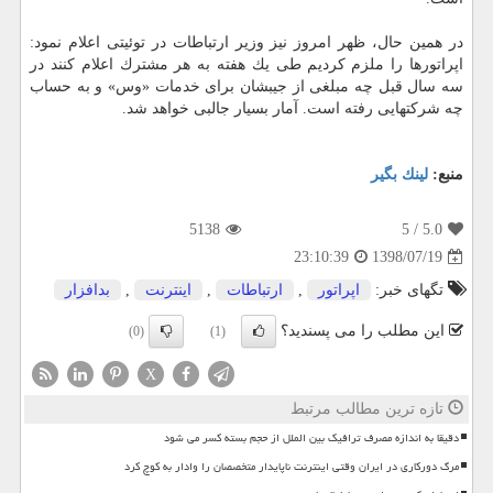
در همین حال، ظهر امروز نیز وزیر ارتباطات در توئیتی اعلام نمود:
اپراتورها را ملزم كردیم طی یك هفته به هر مشترك اعلام كنند در
سه سال قبل چه مبلغی از جیبشان برای خدمات «وس» و به حساب
چه شركتهایی رفته است. آمار بسیار جالبی خواهد شد.
منبع:
لینك بگیر
5138
/ 5
5.0
1398/07/19
23:10:39
تگهای خبر:
اپراتور
,
ارتباطات
,
اینترنت
,
بدافزار
این مطلب را می پسندید؟
(0)
(1)
X
تازه ترین مطالب مرتبط
دقیقا به اندازه مصرف ترافیک بین الملل از حجم بسته کسر می شود
مرگ دورکاری در ایران وقتی اینترنت ناپایدار متخصصان را وادار به کوچ کرد