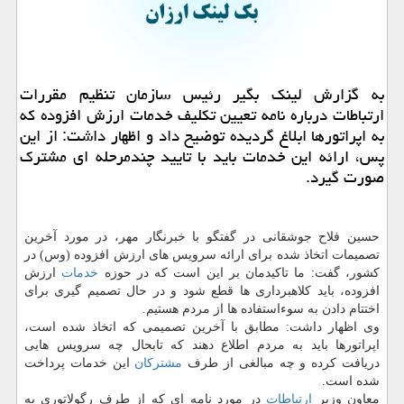
به گزارش لینك بگیر رئیس سازمان تنظیم مقررات
ارتباطات درباره نامه تعیین تكلیف خدمات ارزش افزوده كه
به اپراتورها ابلاغ گردیده توضیح داد و اظهار داشت: از این
پس، ارائه این خدمات باید با تایید چندمرحله ای مشترك
صورت گیرد.
حسین فلاح جوشقانی در گفتگو با خبرنگار مهر، در مورد آخرین
تصمیمات اتخاذ شده برای ارائه سرویس های ارزش افزوده (وس) در
كشور، گفت: ما تاكیدمان بر این است كه در حوزه
خدمات
ارزش
افزوده، باید كلاهبرداری ها قطع شود و در حال تصمیم گیری برای
اختتام دادن به سوءاستفاده ها از مردم هستیم.
وی اظهار داشت: مطابق با آخرین تصمیمی كه اتخاذ شده است،
اپراتورها باید به مردم اطلاع دهند كه تابحال چه سرویس هایی
دریافت كرده و چه مبالغی از طرف
مشتركان
این خدمات پرداخت
شده است.
معاون وزیر
ارتباطات
در مورد نامه ای كه از طرف رگولاتوری به