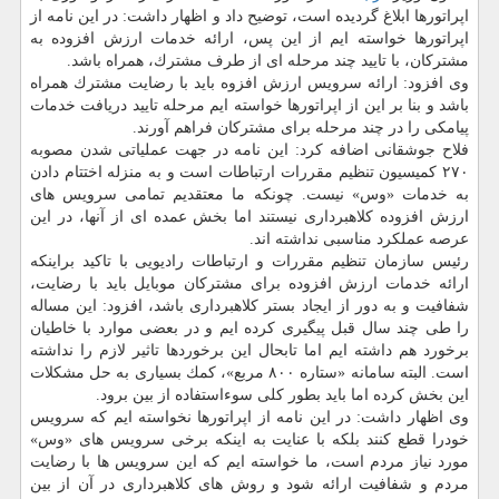
اپراتورها ابلاغ گردیده است، توضیح داد و اظهار داشت: در این نامه از
اپراتورها خواسته ایم از این پس، ارائه خدمات ارزش افزوده به
مشتركان، با تایید چند مرحله ای از طرف مشترك، همراه باشد.
وی افزود: ارائه سرویس ارزش افزوه باید با رضایت مشترك همراه
باشد و بنا بر این از اپراتورها خواسته ایم مرحله تایید دریافت خدمات
پیامكی را در چند مرحله برای مشتركان فراهم آورند.
فلاح جوشقانی اضافه كرد: این نامه در جهت عملیاتی شدن مصوبه
۲۷۰ كمیسیون تنظیم مقررات ارتباطات است و به منزله اختتام دادن
به خدمات «وس» نیست. چونكه ما معتقدیم تمامی سرویس های
ارزش افزوده كلاهبرداری نیستند اما بخش عمده ای از آنها، در این
عرصه عملكرد مناسبی نداشته اند.
رئیس سازمان تنظیم مقررات و ارتباطات رادیویی با تاكید براینكه
ارائه خدمات ارزش افزوده برای مشتركان موبایل باید با رضایت،
شفافیت و به دور از ایجاد بستر كلاهبرداری باشد، افزود: این مساله
را طی چند سال قبل پیگیری كرده ایم و در بعضی موارد با خاطیان
برخورد هم داشته ایم اما تابحال این برخوردها تاثیر لازم را نداشته
است. البته سامانه «ستاره ۸۰۰ مربع»، كمك بسیاری به حل مشكلات
این بخش كرده اما باید بطور كلی سوءاستفاده از بین برود.
وی اظهار داشت: در این نامه از اپراتورها نخواسته ایم كه سرویس
خودرا قطع كنند بلكه با عنایت به اینكه برخی سرویس های «وس»
مورد نیاز مردم است، ما خواسته ایم كه این سرویس ها با رضایت
مردم و شفافیت ارائه شود و روش های كلاهبرداری در آن از بین