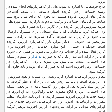
برود.
فلاح جوشقانی با اشاره به نمونه هایی از كلاهبرداریهای انجام شده در
زمینه خدمات ارزش افزوده اظهار داشت: الان شاهد گسترش
بدافزارهای ارزش افزوده هستیم. به نحوی كه برای مثال درج لینك
سایت در كانالهای اجتماعی و ترغیب مردم به بازكردن لینك موردنظر،
هزینه سرویس ارزش افزوده برای كاربران را به همراه دارد.
وی اضافه كرد: پیامكهایی كه با لینك تبلیغاتی برای مشتركان ارسال
می شود و كاربران به صورت ناآگاه مبادرت به بازكردن لینك
موردنظر می شوند، از دیگر موارد بارز كلاهبرداری ارزش افزوده
است. چونكه در خیلی از این موارد، خدمات ارزش افزوده برای
كاربر فعال شده و از حساب وی شارژ می شود. در همین حال سوژه
ادعا برای ارائه اینترنت رایگان كه به صورت
بدافزار
و اسپم در شبكه
های اجتماعی منتشر می شود نیز، نمونه بارزی از كلاهبرداری در
خدمات ارزش افزوده است كه به ضرر كاربران بوده و باید جلوی آن
گرفته شود.
معاون وزیر ارتباطات اشاره كرد: ریشه این مساله و نفوذ سرویس،
در اپراتورها است و باید یك روش نظارتی برای آن درنظر گرفت. به
گزارش لینك بگیر به نقل از مهر، روز گذشته نامه ای در بعضی شبكه
های اجتماعی درباره ابلاغ مصوبه جدید رگولاتوری به اپراتورها در
زمینه خدمات ارزش افزوده منتشر گردید. در این نامه سازمان تنظیم
مقررات و ارتباطات رادیویی وزارت ارتباطات، شروط جدیدی برای
اپراتورهای موبایل در ارائه سرویسهای ارزش افزوده درنظر گرفته
است.