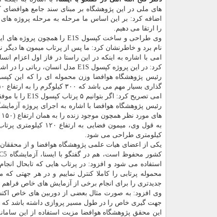
های ملی در این پژوهشگاه بر مبنای سند جامع هوافضای
اضافه كرد: بر این اساس ما مرحله به مرحله پروژه های
را ارتقا می دهیم.
وی طراحی و ساخت كپسول E1S را همچون پرو
نام برد و خاطرنشان كرد: ما پس از پرتاب میمون ها دیگر ن
امی با اشاره به اینكه در این راستا در فاز اول اعزام انس
كرد: در این پروژه كپسول E1S مدل انسان، رباتی را در اشل ۷۵ درصد انسان به مسیر زیر مداری و در ارتفاع ۱۵۰ كیلومتری می برد.
گذاری بسیار مهم می باشد كه ۳۰۰ كیلوگرم را به ارتفاع ۱۵۰ كیلومتر پرتاب كند و سالم به زمین باز گرداند.
امی تصریح كرد: اگر بتوانیم ۵ پرتاب كپسول E1S را با موفقیت طی نماییم، در مرحله بعد به سراغ طرح اعزام انسان خواهیم رفت.
های مورد نظر همچون موجود زنده را به همان ارتفاع (۱۵۰ كیلومتری) می برد.
كیلومتری طراحی می شود.
یكی از اعضای هیات علمی پژوهشگاه هوافضا و از محققان
محموله پرتابی را كاملا كنترل نماییم و در هر جهتی كه م
جدیدتری را برای انجام برخی از آزمایش های خاص فراهم نم
وی افزود: به صورت مثال بعضی از دوربین های خاص اكتش
جهت گیری خاص را در طول مسیر پروازی داشته باشد كه با ا
این محقق پژوهشگاه هوافضا مزیت استفاده از این ساما