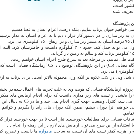
 كشور است،
 تعریف شده
ژه های این پژوهشگاه
می خواهیم حیوان پرتاب نماییم، بلكه درصدد اعزام انسان به فضا هستیم.
ان به زیر مداری را در دستور كار قرار دادیم تا به اعزام انسان به مدار برسی
رئیس پژوهشگاه هوافضا وزن محموله ای را كه این كپسول می تواند حمل كند، حدود ۳۰۰ كیلوگرم دانست و خاطرنشان
رئیس پژوهشگاه هوافضا با اشاره به اجرای پروژه آزمایشگاه فضایی (C5) در این پژوهشگاه، توضیح داد: C5 
 پروژه آزمایشگاه فضایی كه هویت وی به علت تحریم های اعمال شده در بخ
كشور محفوظ است، هم در گفتگو با ایسنا، آزمایشگاه C5 را بخشی از تست های زیر مداری دانست كه برای انجام آزمایش های
استفاده می شود و افزود: در پرتاب هایی كه تابحال انجام می شد، كنترل وضعیت جهت گی
ی خواهیم آنرا دوران بدهیم، ضمن آنكه دوران های زاید را بگیریم و بتوانیم 
اییم.
افات فضایی برای مطالعات خورشیدی نیاز است تا در جهت خورشید قرار گیر
ستفاده از این طرح می توان آزمایش های لازم در این زمینه را انجام داد.
نه را هزینه كمتر تست های آن نسبت به ساخت
ماهواره
ها دانست و تصریح كر