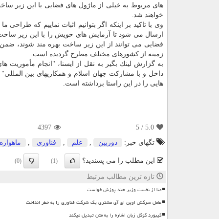
های مربوط به خیلی از ماژول های فضایی با این زیر ساخت
خواهند شد.
وی با تاكید بر اینكه اگر بتوانیم اثبات نماییم كه طراحی
ارسال می شود تا آزمایش های خویش را با این زیر ساخت 
فضایی می توانند از این زیر ساخت بهره مند شوند، ضمن آنك
زمینه از كشورهای مختلف مطرح گردیده است.
به گزارش لینك بگیر به نقل از ایسنا، "انجام مأموریت ها
داخل و با مشاركت جهان اسلام و همكاریهای بین­ الملل
هایی را در این راستا برداشته است.
4397
/ 5
5.0
تگهای خبر:
دوربین
,
علم
,
فناوری
,
ماهواره
این مطلب را می پسندید؟
(0)
(1)
تازه ترین مطالب مرتبط
متا از نخست وزیر هند پوزش خواست
عامل سرکش اوپن ای آی مشتری یک شرکت فناوری را به خطر انداخت
کیبورد گوگل زبان اشاره را به متن تبدیل میکند