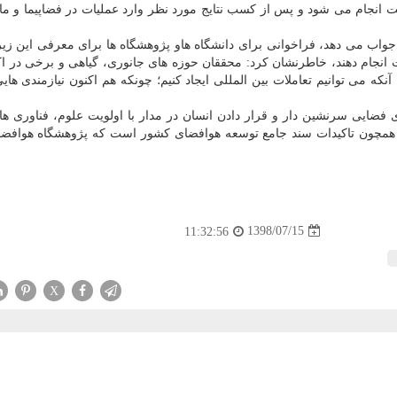
 انجام می شود و پس از كسب نتایج مورد نظر وارد عملیات در فضاپیما و ماه
 ما جواب می دهد، فراخوانی برای دانشگاه هاو پژوهشگاه ها برای معرفی این ز
انجام دهند، خاطرنشان كرد: محققان حوزه های جانوری، گیاهی و برخی در ا
ه می توانیم تعاملات بین المللی ایجاد كنیم؛ چونكه هم اكنون نیازمندی هایی
ی فضایی سرنشین دار و قرار دادن انسان در مدار با اولویت علوم، فناوری ها 
ی" همچون تاكیدات سند جامع توسعه هوافضای كشور است كه پژوهشگاه هوافضا
1398/07/15
11:32:56
X