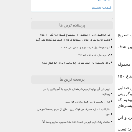
قیمت بیسیم
پربیننده ترین ها
می خواهید وزیر ارتباطات را استیضاح کنید؟ این کار را انجام
م، تصریح
دهید اما دولت در مقابل استفاده مردم از اینترنت کوتاه نمی آید
 كرد: البته این هدف
اپراتورها پول خرید پرو را پس نمی دهند
کدام حساب ها حذف شدند؟
برای نخستین بار اینترنت در چه سالی و برای چه قطع شد؟
آزمایشگاه فضایی است كه محموله
به قول وی، میمون فضایی به ارتفاع ۱۲۰ كیلومتری پرتاب شد، ولی در E1S علاوه بر آنكه وزن محموله بالاتر است، برای پرتاب به ارتفاع ۱۵۰
پربحث ترین ها
ش فضایی
اوپن ای آی بهای ترجیح کارمندان خارجی به آمریکایی را می
پردازد
 میكروگرویتی
ری انجام نمی شد و ما در C5 به دنبال این بودیم كه
متا از نخست وزیر هند پوزش خواست
بسترهای
دقیقا به اندازه مصرف ترافیک بین الملل از حجم بسته کسر می
شود
د و این
ساخت پلت فرم ایرانی تست اقدامات مخرب سایبری به AI
د: تست