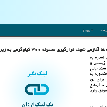
با ما
رپورتاژ
ود، قرارگیری محموله ۳۰۰ كیلوگرمی به زیرمدار
اشاره به
 زیستی و
 سند جامع
انورد به
 برای این
تا ارتفاع
شود و پس از ۵ پرتاب موفق وارد
اجرای پروژه