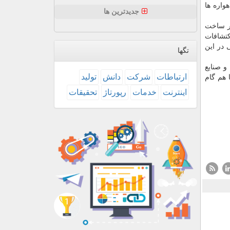
واره ها
جدیدترین ها
یر ساخت
كتشافات
 در این
تگها
و صنایع
ارتباطات
شركت
دانش
تولید
 هم گام
اینترنت
خدمات
رپورتاژ
تحقیقات