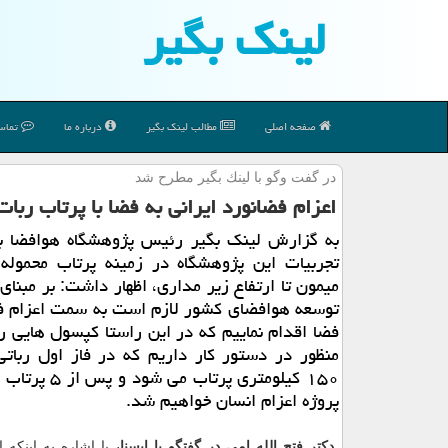
لینك بگیر
صفحه اصلی
مطالب لینك بگیر
درباره ما
تماس 
در گفت وگو با لینك بگیر مطرح شد
اعزام فضانورد ایرانی به فضا با پرتاب ربات ها آغازمی ش
به گزارش لینك بگیر رئیس پژوهشگاه هوافضا با 
تجربیات این پژوهشگاه در زمینه پرتاب محموله
میمون تا ارتفاع زیر مداری، اظهار داشت: بر مبنای
توسعه هوافضای كشور لازم است به سمت اعزام فض
فضا اقدام نماییم كه در این راستا كپسول هایی را
منظور در دستور كار داریم كه در فاز اول رباتی 
۱۵۰ كیلومتری پرتاب می 
پروژه اعزام انسان خواهیم شد.
دكتر فتح الله امی در گفتگو با ایسنا،
با اشاره به اینكه 