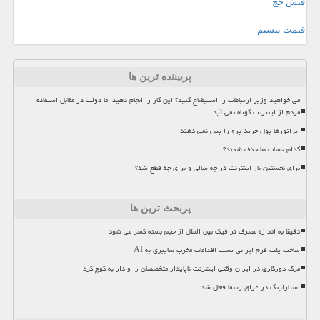
فیش حج
قیمت بیسیم
پربیننده ترین ها
می خواهید وزیر ارتباطات را استیضاح کنید؟ این کار را انجام دهید اما دولت در مقابل استفاده
مردم از اینترنت کوتاه نمی آید
اپراتورها پول خرید پرو را پس نمی دهند
کدام حساب ها حذف شدند؟
برای نخستین بار اینترنت در چه سالی و برای چه قطع شد؟
پربحث ترین ها
دقیقا به اندازه مصرف ترافیک بین الملل از حجم بسته کسر می شود
ساخت پلت فرم ایرانی تست اقدامات مخرب سایبری به AI
مرگ دورکاری در ایران وقتی اینترنت ناپایدار متخصصان را وادار به کوچ کرد
استارلینک در عراق رسما فعال شد