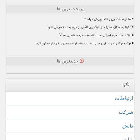
پربحث ترین ها
متا از نخست وزیر هند پوزش خواست
دقیقا به اندازه مصرف ترافیک بین الملل از حجم بسته کسر می شود
ساخت پلت فرم ایرانی تست اقدامات مخرب سایبری به AI
مرگ دورکاری در ایران وقتی اینترنت ناپایدار متخصصان را وادار به کوچ کرد
جدیدترین ها
تگها
ارتباطات
شركت
دانش
تولید