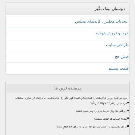
دوستان لینک بگیر
انتخابات مجلس ، کاندیدای مجلس
خرید و فروش خودرو
طراحی سایت
فیش حج
قیمت بیسیم
پربیننده ترین ها
می خواهید وزیر ارتباطات را استیضاح کنید؟ این کار را انجام دهید اما دولت در مقابل استفاده
مردم از اینترنت کوتاه نمی آید
اپراتورها پول خرید پرو را پس نمی دهند
کدام حساب ها حذف شدند؟
برای نخستین بار اینترنت در چه سالی و برای چه قطع شد؟