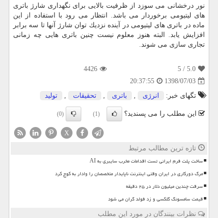
نور درخشانی می سوزد از ظرفیت بالایی برای نگهداری شارژ باتری
های لیتیومی برخوردار می باشد. انتظار می رود با استفاده از این
ماده در باتری های لیتیومی در آینده نزدیك توان شارژ آنها تا سه برابر
افزایش یابد. البته هنوز معلوم نیست چنین باتری هایی چه زمانی
تجاری سازی می شوند.
4426
/ 5
5.0
1398/07/03
20:37:55
تگهای خبر:
انرژی
,
باتری
,
تحقیقات
,
تولید
این مطلب را می پسندید؟
(0)
(1)
X
تازه ترین مطالب مرتبط
ساخت پلت فرم ایرانی تست اقدامات مخرب سایبری به AI
مرگ دورکاری در ایران وقتی اینترنت ناپایدار متخصصان را وادار به کوچ کرد
سرقت چندین میلیون دلار در ۲۵ دقیقه
قیمت سامسونگ گلکسی و زد فولد گران می شود
نظرات بینندگان در مورد این مطلب