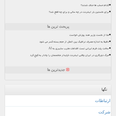
کدام حساب ها حذف شدند؟
برای نخستین بار اینترنت در چه سالی و برای چه قطع شد؟
پربحث ترین ها
متا از نخست وزیر هند پوزش خواست
دقیقا به اندازه مصرف ترافیک بین الملل از حجم بسته کسر می شود
ساخت پلت فرم ایرانی تست اقدامات مخرب سایبری به AI
مرگ دورکاری در ایران وقتی اینترنت ناپایدار متخصصان را وادار به کوچ کرد
جدیدترین ها
تگها
ارتباطات
شركت