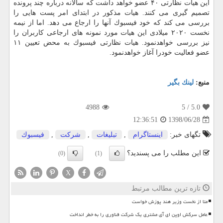
این هیات نظارتی ۴۰ عضو خواهد داشت كه سالانه درباره چند پرونده
تصمیم گیری می كنند. هیات مذكور در ابتدای امر پست هایی را
بررسی می كند كه خود فیسبوك آنها را ارجاع می دهد. اما از نیمه
نخست ۲۰۲۰ میلادی این هیات مورد نمونه های ارجاعی كاربران را
نیز بررسی خواهدنمود. هیات نظارتی فیسبوك به محض تعیین ۱۱
عضو فعالیت خودرا آغاز خواهدنمود.
منبع:
لینك بگیر
4988
/ 5
5.0
1398/06/28
12:36:51
تگهای خبر:
اینستاگرام
,
تبلیغات
,
شركت
,
فیسبوك
این مطلب را می پسندید؟
(0)
(1)
X
تازه ترین مطالب مرتبط
متا از نخست وزیر هند پوزش خواست
عامل سرکش اوپن ای آی مشتری یک شرکت فناوری را به خطر انداخت