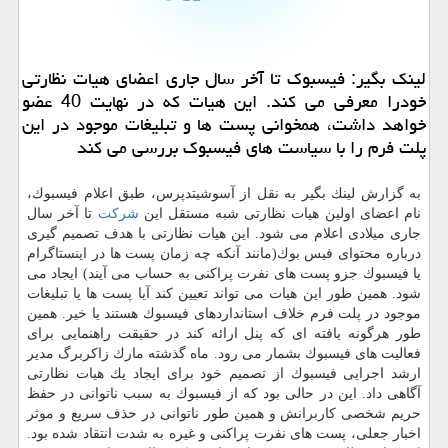
لینك بگیر: فیسبوك تا آخر سال جاری اعضای هیات نظارتی
خودرا معرفی می كند. این هیات كه در نهایت 40 عضو
خواهد داشت، همخوانی پست ها و تبلیغات موجود در این
پلت فرم را با سیاست های فیسبوك بررسی می كند
به گزارش لینك بگیر به نقل از آسوشیتدپرس، طبق اعلام فیسبوك،
نام اعضای اولین هیات نظارتی شبه مستقل این
شركت
تا آخر سال
جاری میلادی اعلام می شود. این هیات نظارتی با هدف تصمیم گیری
درباره محتوای فیس بوك(مانند آنكه چه زمان پست ها در اینستاگرام
یا فیسبوك جزو پست های نفرت پراكنی به حساب می آیند) ایجاد می
شود. همین طور این هیات می تواند تعیین كند آیا پست ها یا تبلیغات
موجود در پلت فرم خلاف استانداردهای فیسبوك هستند یا خیر. همین
طور هرگونه یافته ای كه پنل ارائه كند در حقیقت راهنمایی برای
فعالیت های فیسبوك بشمار می رود. ماه گذشته مارك زاكربرگ مدیر
ارشد اجرایی فیسبوك از تصمیم خود برای ایجاد یك هیات نظارتی
آگاهی داد. این در حالی بود كه از فیسبوك به سبب ناتوانی در حفظ
حریم شخصی كاربرانش و همین طور ناتوانی در حذف سریع و موثر
اخبار جعلی، پست های نفرت پراكنی و غیره به شدت انتقاد شده بود.