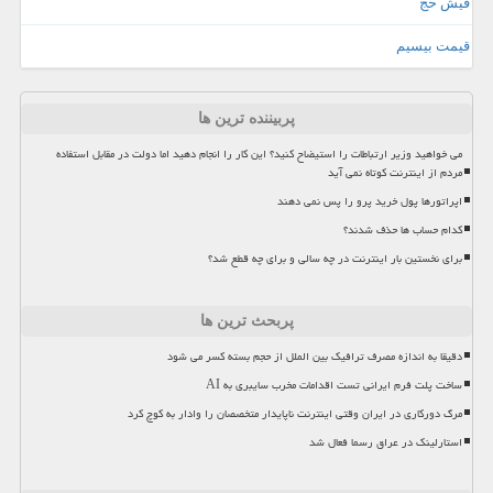
فیش حج
قیمت بیسیم
پربیننده ترین ها
می خواهید وزیر ارتباطات را استیضاح کنید؟ این کار را انجام دهید اما دولت در مقابل استفاده
مردم از اینترنت کوتاه نمی آید
اپراتورها پول خرید پرو را پس نمی دهند
کدام حساب ها حذف شدند؟
برای نخستین بار اینترنت در چه سالی و برای چه قطع شد؟
پربحث ترین ها
دقیقا به اندازه مصرف ترافیک بین الملل از حجم بسته کسر می شود
ساخت پلت فرم ایرانی تست اقدامات مخرب سایبری به AI
مرگ دورکاری در ایران وقتی اینترنت ناپایدار متخصصان را وادار به کوچ کرد
استارلینک در عراق رسما فعال شد