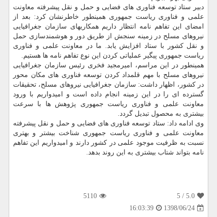
دبیر ستاد توسعه فناوری های فضایی و حمل و نقل پیشرفته معاونت
علمی و فناوری ریاست جمهوری همینطور خاطرنشان كرد: بعد از
امضای این تفاهم نامه انتظار داریم همكاریهای سازمان جغرافیایی
نیروهای مسلح در زمینه سنجش از طریق دور و هوشمندسازی حمل
و نقل كشور با ستاد افزایش یابد. ما در معاونت علمی و فناوری
ریاست جمهوری پیگیر عملیاتی كردن این نوع تفاهم نامه ها هستیم.
همینطور در این مراسم، امیرمجید فخری رئیس سازمان جغرافیایی
نیروهای مسلح با مهم قلمداد كردن توسعه فناوری های مكان محور
در كشور، اظهار داشت: سازمان جغرافیایی نیروهای مسلح، تحقیقات
گسترده ای را در این زمینه انجام داده است و امیدواریم با ورود
معاونت علمی و فناوری ریاست جمهوری پژوهش ها با سرعت
بیشتری به محصول تبدیل گردد.
وی ادامه داد: ستاد توسعه فناوری های فضایی و حمل و نقل پیشرفته
معاونت علمی و فناوری ریاست جمهوری شناخت بیشتر و بهتری
نسبت به ظرفیت موجود علمی در كشور دارند و امیدواریم این تفاهم
نامه بتواند شتاب بیشتری به این روند بدهد.
5110
/ 5
5.0
1398/06/24
16:03:39