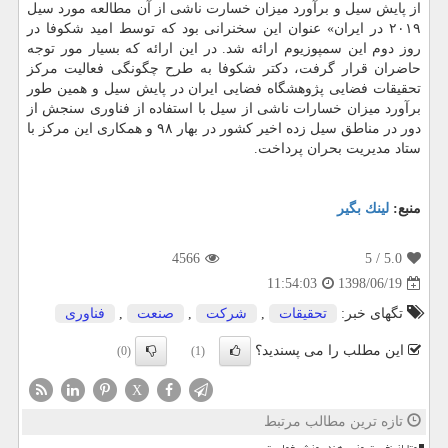
از پایش سیل و برآورد میزان خسارت ناشی از آن مطالعه مورد سیل
۲۰۱۹ در ایران» عنوان این سخنرانی بود كه توسط امید شكوفا در
روز دوم این سمپوزیوم ارائه شد. در این ارائه كه بسیار مور توجه
حاضران قرار گرفت، دكتر شكوفا به طرح چگونگی فعالیت مركز
تحقیقات فضایی پژوهشگاه فضایی ایران در پایش سیل و همین طور
برآورد میزان خسارات ناشی از سیل با استفاده از فناوری سنجش از
دور در مناطق سیل زده اخیر كشور در بهار ۹۸ و همكاری این مركز با
ستاد مدیریت بحران پرداخت.
منبع:
لینك بگیر
4566
/ 5
5.0
1398/06/19
11:54:03
تگهای خبر:
تحقیقات
,
شركت
,
صنعت
,
فناوری
این مطلب را می پسندید؟
(0)
(1)
X
تازه ترین مطالب مرتبط