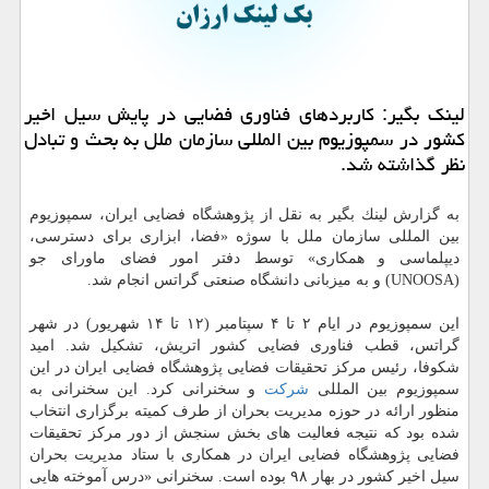
لینك بگیر: كاربردهای فناوری فضایی در پایش سیل اخیر
كشور در سمپوزیوم بین المللی سازمان ملل به بحث و تبادل
نظر گذاشته شد.
به گزارش لینك بگیر به نقل از پژوهشگاه فضایی ایران، سمپوزیوم
بین المللی سازمان ملل با سوژه «فضا، ابزاری برای دسترسی،
دیپلماسی و همكاری» توسط دفتر امور فضای ماورای جو
(UNOOSA) و به میزبانی دانشگاه صنعتی گراتس انجام شد.
این سمپوزیوم در ایام ۲ تا ۴ سپتامبر (۱۲ تا ۱۴ شهریور) در شهر
گراتس، قطب فناوری فضایی كشور اتریش، تشكیل شد. امید
شكوفا، رئیس مركز تحقیقات فضایی پژوهشگاه فضایی ایران در این
سمپوزیوم بین المللی
شركت
و سخنرانی كرد. این سخنرانی به
منظور ارائه در حوزه مدیریت بحران از طرف كمیته برگزاری انتخاب
شده بود كه نتیجه فعالیت های بخش سنجش از دور مركز تحقیقات
فضایی پژوهشگاه فضایی ایران در همكاری با ستاد مدیریت بحران
سیل اخیر كشور در بهار ۹۸ بوده است. سخنرانی «درس آموخته هایی