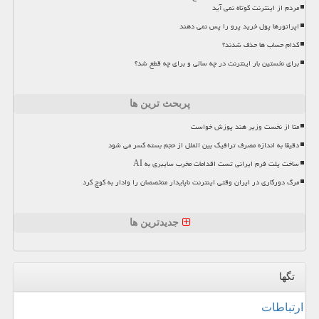
مردم از اینترنت کوتاه نمی آید
اپراتورها پول خرید پرو را پس نمی دهند
کدام حساب ها حذف شدند؟
برای نخستین بار اینترنت در چه سالی و برای چه قطع شد؟
پربحث ترین ها
متا از نخست وزیر هند پوزش خواست
دقیقا به اندازه مصرف ترافیک بین الملل از حجم بسته کسر می شود
ساخت پلت فرم ایرانی تست اقدامات مخرب سایبری به AI
مرگ دورکاری در ایران وقتی اینترنت ناپایدار متخصصان را وادار به کوچ کرد
جدیدترین ها
تگها
ارتباطات