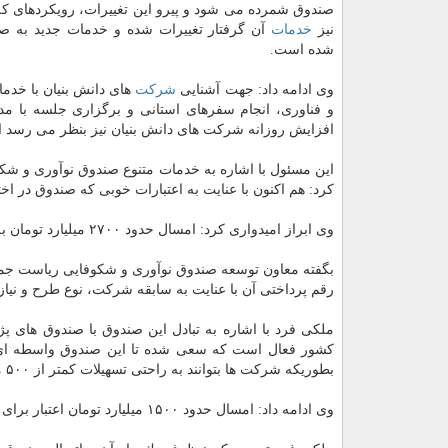
صندوق شمرده می شود و پیرو این تغییرات، رویكردهای ك
نیز
خدمات
آن گرفتار تغییرات شده و خدمات جدید به ص
شده است.
وی ادامه داد: جهت آشنایی
شركت
های دانش بنیان با خدم
و فناوری، انجام سفرهای استانی و برگزاری جلسه با مد
افزایش روزانه شركت های دانش بنیان نیز بنظر می رسد ا
این مسئول با اشاره به خدمات متنوع صندوق نوآوری و ش
كرد: هم اكنون با عنایت به اعتبارات خوبی كه صندوق در اخ
وی ابراز امیدواری كرد: امسال حدود ۲۷۰۰ میلیارد تومان به شركت های دانش بنیان تسهیلات پرداخت گردد.
رقم پرداختی آن با عنایت به سابقه شركت، نوع طرح و نی
كشور فعال است كه سعی شده تا این صندوق واسطه ای 
بطوریكه شركت ها بتوانند به راحتی تسهیلات كمتر از ۵۰۰ میلیون تومان را بوسیله این صندوق ها در استان خود دریافت نمایند.
وی ادامه داد: امسال حدود ۱۵۰۰ میلیارد تومان اعتبار برای پرداخت تسهیلات به شركت های دانش بنیان در اختیار این صندوق ها قرار گرفته است.