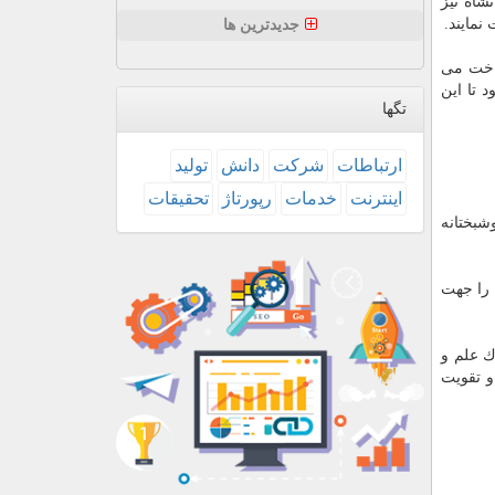
شاه نیز
جدیدترین ها
داخت می
تا این
تگها
ارتباطات
شركت
دانش
تولید
اینترنت
خدمات
رپورتاژ
تحقیقات
شبختانه
 را جهت
ك علم و
و تقویت