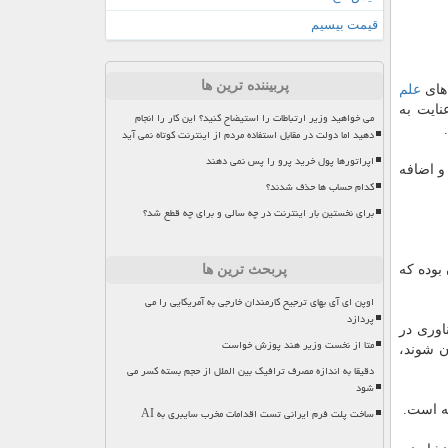
قیمت بیسیم
پربیننده ترین ها
 های
علم
نایت به
می خواهید وزیر ارتباطات را استیضاح کنید؟ این کار را انجام
دهید اما دولت در مقابل استفاده مردم از اینترنت کوتاه نمی آید
اپراتورها پول خرید پرو را پس نمی دهند
و اضافه
کدام حساب ها حذف شدند؟
برای نخستین بار اینترنت در چه سالی و برای چه قطع شد؟
ن صندوق به شركت ها حدود ۵۰ میلیارد تومان بوده كه
پربحث ترین ها
اوپن ای آی بهای ترجیح کارمندان خارجی به آمریکایی را می
پردازد
هم اكنون ۲۰ صندوق پژوهش و فناوری در
متا از نخست وزیر هند پوزش خواست
 شوند،
دقیقا به اندازه مصرف ترافیک بین الملل از حجم بسته کسر می
شود
ساخت پلت فرم ایرانی تست اقدامات مخرب سایبری به AI