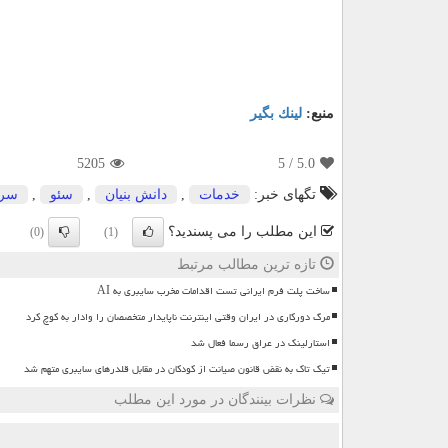
منبع:
لینك بگیر
5205
/ 5
5.0
تگهای خبر:
خدمات
,
دانش بنیان
,
سئو
,
سر
این مطلب را می پسندید؟
(0)
(1)
تازه ترین مطالب مرتبط
ساخت پلت فرم ایرانی تست اقدامات مخرب سایبری به AI
مرگ دورکاری در ایران وقتی اینترنت ناپایدار متخصصان را وادار به کوچ کرد
استارلینک در عراق رسما فعال شد
تیک تاک به نقض قانون صیانت از کودکان در مقابل قلدرهای سایبری متهم شد
نظرات بینندگان در مورد این مطلب
ن