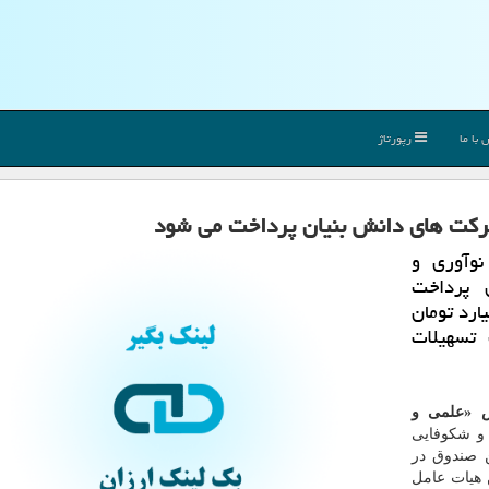
با ما
رپورتاژ
وآوری و
 پرداخت
ت های دانش بنیان را 2700 میلیارد تومان
 تسهیلات
 «علمی و
 و شكوفایی
 عامل این صندوق در
 هیات عامل