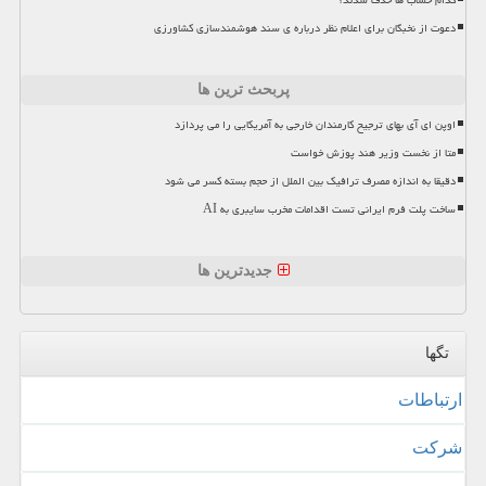
کدام حساب ها حذف شدند؟
دعوت از نخبگان برای اعلام نظر درباره ی سند هوشمندسازی کشاورزی
پربحث ترین ها
اوپن ای آی بهای ترجیح کارمندان خارجی به آمریکایی را می پردازد
متا از نخست وزیر هند پوزش خواست
دقیقا به اندازه مصرف ترافیک بین الملل از حجم بسته کسر می شود
ساخت پلت فرم ایرانی تست اقدامات مخرب سایبری به AI
جدیدترین ها
تگها
ارتباطات
شركت