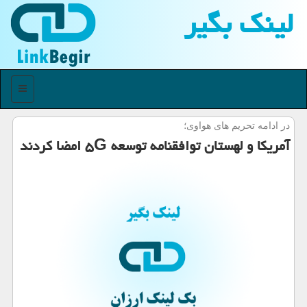
لینك بگیر
منو
در ادامه تحریم های هواوی؛
آمریكا و لهستان توافقنامه توسعه ۵G امضا كردند