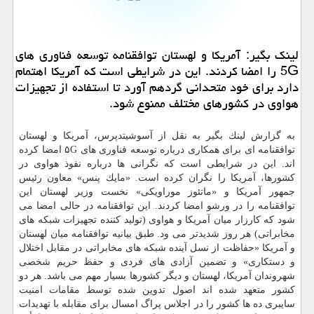
لینك بگیر: آمریكا و لهستان توافقنامه توسعه فناوری های
5G را امضا كردند. این در شرایطی است كه آمریكا اهتمام
دارد برای خود متحدانی گردهم آورد تا استفاده از تجهیزات
هواوی در كشورهای مختلف ممنوع شود.
به گزارش لینك بگیر به نقل از آسوشیتدپرس، آمریكا و لهستان
توافقنامه ای برای همكاری درباره توسعه فناوری های ۵G امضا كرده
اند. این در شرایطی است كه نگرانی ها درباره نفوذ هواوی در
كشورها، آمریكا را نگران كرده است. «مایك پنس» معاون رئیس
جمهور آمریكا و «ماتئوز موراویكی» نخست وزیر لهستان این
توافقنامه را در ورشو امضا كردند. این توافقنامه در حالی امضا می
شود كه كارزار میان آمریكا و هواوی (تولید كننده تجهیزات شبكه های
مخابراتی) هر روز شدیدتر می ود. طبق بیانیه توافقنامه میان لهستان
و آمریكا «حفاظت از نسل آینده شبكه های مخابراتی در مقابل اختلال
و دستكاری» و تضمین آزادی های فردی و حفظ حریم شخصی
شهروندان آمریكا، لهستان و دیگر كشورها بسیار مهم می باشد. هر دو
كشور متعهد شده اند اصول تدوین شده توسط مقامات امنیت
سایبری ده ها كشور را در اجلاس پراگ امسال برای مقابله با تهدیدات