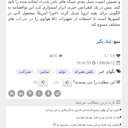
و تضمین امنیت نسل بعدی شبكه های
تلفن همراه
ایجاده شده را تأیید
كنند. پنس در یك كنفرانس خبری ابراز امیدواری كرد این توافقنامه به
الگویی برای بقیه اروپا تبدیل گردد. اخیرا آمریكا مشغول لابی در
كشورها است تا استفاده از تجهیزات ۵G هواوی را در
شركت
های
مختلف ممنوع كند.
منبع:
لینك بگیر
4635
/ 5
5.0
1398/06/12
19:16:59
تگهای خبر:
تلفن همراه
,
تولید
,
سایبر
,
شركت
این مطلب را می پسندید؟
(0)
(1)
X
تازه ترین مطالب مرتبط
اوپن ای آی بهای ترجیح کارمندان خارجی به آمریکایی را می پردازد
متا از نخست وزیر هند پوزش خواست
ساخت پلت فرم ایرانی تست اقدامات مخرب سایبری به AI