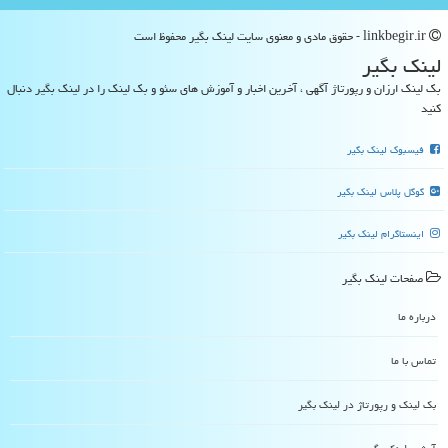
linkbegir.ir - حقوق مادی و معنوی سایت لینك بگیر محفوظ است
لینك بگیر
بک لینک ارزان و رپورتاژ آگهی ، آخرین اخبار و آموزش های سئو و بک لینک را در لینک بگیر دنبال
کنید
فیسبوک لینک بگیر
گوگل پلاس لینک بگیر
اینستاگرام لینک بگیر
صفحات لینك بگیر
درباره ما
تماس با ما
بک لینک و رپورتاژ در لینك بگیر