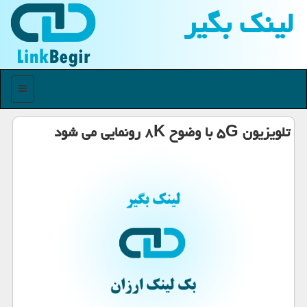
لینك بگیر
منو
تلویزیون ۵G با وضوح ۸K رونمایی می شود