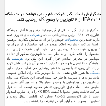
به گزارش لینك بگیر شركت شارپ می خواهد در نمایشگاه
IFA۲۰۱۹ از ۲ تلویزیون با وضوح ۸K رونمایی كند.
به گزارش لینك بگیر به نقل از گیزموچاینا، چند روز تا آغاز نمایشگاه
فناوری IFA۲۰۱۹ برلین بیشتر باقی نمانده و
شركت
های فناوری قصد
دارند جدیدترین
محصولات
خویش را در آن به نمایش بگذارند. درهمین
راستا شركت «شارپ» اعلام نموده در این نمایشگاه از بزرگترین
تلویزیون هوشمند۸K رونمایی می نماید. این شركت ژاپنی نام
محصول را اعلام نكرده و به نظر می آید تلویزیون مذكور از ۶تا ۱۱
سپتامبر در معرض نمایش قرار گیرد. این تلویزیون
هوشمند
یك
نمایشگر ۱۲۰ اینچی با وضوح ۸K دارد. علاوه بر آن شركت فاش كرده
از یك تلویزیون۵G با وضوح ۸K هم رونمایی می نماید. جزئیات این
دستگاه
ها هنوز فاش نشده اند. اما تلویزیون۵G برای اماكن عمومی
مانند موزه ها و مدرسه ها طراحی شده است. این دستگاه می تواند
از طریق دور ویدئوهایی با وضوح بسیار بالا و تصاویر آثار هنری را
نمایش دهد. ابعاد دقیق تلویزیون۵G هم معلوم نیست اما به قول
شركت قابلیت پخش محتوا با كیفیت ۸K HDR را دارد. شارپ امیدوار
است تا یك اكوسیستم ۸K+۵G بسازد كه قابلیت انتقال ویدئو و
تصاویر با وضوح بالا و آپلود آنها در اینترنت را داشته باشد.