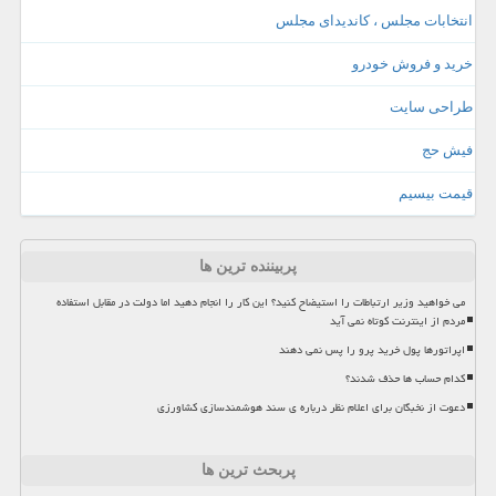
انتخابات مجلس ، کاندیدای مجلس
خرید و فروش خودرو
طراحی سایت
فیش حج
قیمت بیسیم
پربیننده ترین ها
می خواهید وزیر ارتباطات را استیضاح کنید؟ این کار را انجام دهید اما دولت در مقابل استفاده
مردم از اینترنت کوتاه نمی آید
اپراتورها پول خرید پرو را پس نمی دهند
کدام حساب ها حذف شدند؟
دعوت از نخبگان برای اعلام نظر درباره ی سند هوشمندسازی کشاورزی
پربحث ترین ها