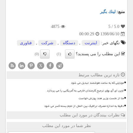
منبع:
لینك بگیر
4875
/ 5
5.0
1398/06/10
00:00:29
تگهای خبر:
اینترنت
,
دستگاه
,
شركت
,
فناوری
این مطلب را می پسندید؟
(0)
(1)
X
تازه ترین مطالب مرتبط
موبایلی که به ساعت هوشمند تبدیل می شود
اوپن ای آی بهای ترجیح کارمندان خارجی به آمریکایی را می پردازد
متا از نخست وزیر هند پوزش خواست
دقیقا به اندازه مصرف ترافیک بین الملل از حجم بسته کسر می شود
نظرات بینندگان در مورد این مطلب
نظر شما در مورد این مطلب