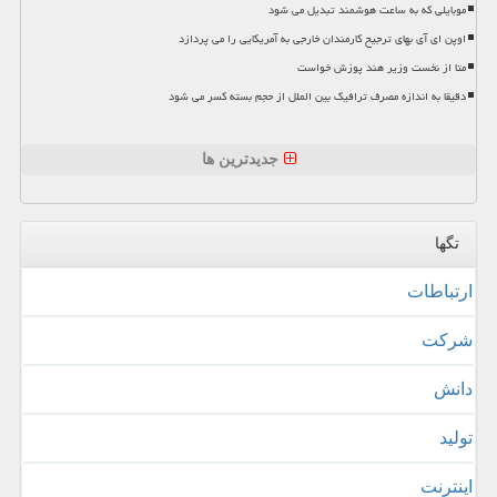
موبایلی که به ساعت هوشمند تبدیل می شود
اوپن ای آی بهای ترجیح کارمندان خارجی به آمریکایی را می پردازد
متا از نخست وزیر هند پوزش خواست
دقیقا به اندازه مصرف ترافیک بین الملل از حجم بسته کسر می شود
جدیدترین ها
تگها
ارتباطات
شركت
دانش
تولید
اینترنت