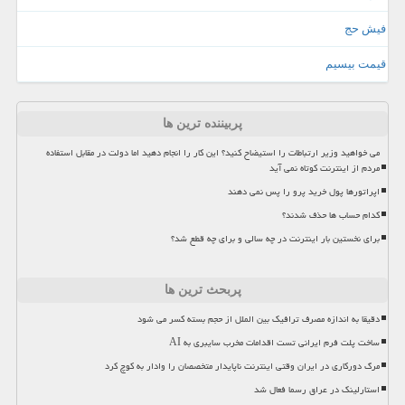
فیش حج
قیمت بیسیم
پربیننده ترین ها
می خواهید وزیر ارتباطات را استیضاح کنید؟ این کار را انجام دهید اما دولت در مقابل استفاده
مردم از اینترنت کوتاه نمی آید
اپراتورها پول خرید پرو را پس نمی دهند
کدام حساب ها حذف شدند؟
برای نخستین بار اینترنت در چه سالی و برای چه قطع شد؟
پربحث ترین ها
دقیقا به اندازه مصرف ترافیک بین الملل از حجم بسته کسر می شود
ساخت پلت فرم ایرانی تست اقدامات مخرب سایبری به AI
مرگ دورکاری در ایران وقتی اینترنت ناپایدار متخصصان را وادار به کوچ کرد
استارلینک در عراق رسما فعال شد