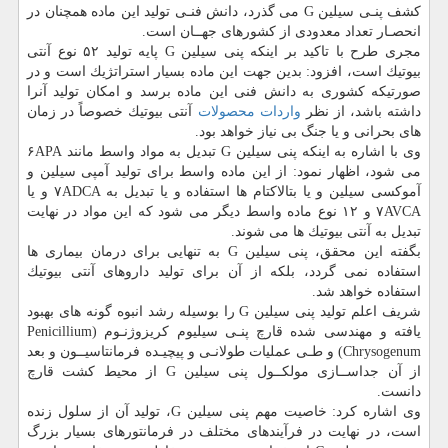
كشف پنـی سیلین G می گذرد، دانش فنـی تولید این ماده همچنان در
انحصـار تعداد معدودی از كشورهای جهــان است.
مجری طرح با تاكید بر اینكه پنی سیلین G پایه تولید ۵۲ نوع آنتی
بیوتیك است، افزود: بدین جهت این ماده بسیار استراتژیك است و در
صورتیكه كشوری به دانش فنی این ماده برسد و امكان تولید آنرا
داشته باشد، از نظر
واردات
محصولات
آنتی بیوتیك خصوصاً در زمان
های بحرانی و یا جنگ بی نیاز خواهد بود.
وی با اشاره به اینكه پنی سیلین G تبدیل به مواد واسط مانند ۶APA
می شود، اظهار نمود: از این ماده واسط برای تولید آمپی سیلین و
آموكسی سیلین و یا بتالاكتام ها استفاده و یا تبدیل به ۷ADCA و یا
۷AVCA و ۱۲ نوع ماده واسط دیگر می شود كه این مواد در نهایت
تبدیل به آنتی بیوتیك ها می شوند.
بگفته این محقق، پنی سیلین G به تنهایی برای درمان بیماری ها
استفاده نمی گردد، بلكه از آن برای تولید داروهای آنتی بیوتیك
استفاده خواهد شد.
شریف اعلم تولید پنی سیلین G را بوسیله رشد انبوه گونه های بهبود
یافته و مهندسی شده قارچ پنـی سیلیوم كریزوژنـوم (Penicillium
Chrysogenum) و طـی عملیات طولانـی و پیچیـده فرمانتاسیــون و بعد
از آن جداســازی مولكــول پنی سیلین G از محیط كشت قارچ
دانست.
وی اشاره كرد: خاصیت مهم پنی سیلین G، تولید آن از سلول زنده
است، در نهایت در فرآیندهای مختلف در فرمانتورهای بسیار بزرگ