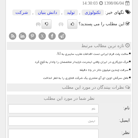
1398/06/04
14:30:03
تگهای خبر:
تكنولوژی
,
تولید
,
دانش بنیان
,
شركت
این مطلب را می پسندید؟
(0)
(1)
X
تازه ترین مطالب مرتبط
ساخت پلت فرم ایرانی تست اقدامات مخرب سایبری به AI
مرگ دورکاری در ایران وقتی اینترنت ناپایدار متخصصان را وادار به کوچ کرد
سرقت چندین میلیون دلار در ۲۵ دقیقه
عامل سرکش اوپن ای آی مشتری یک شرکت فناوری را به خطر انداخت
نظرات بینندگان در مورد این مطلب
نظر شما در مورد این مطلب
نام:
ایمیل:
نظر: