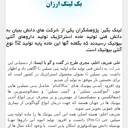
لینك بگیر: پژوهشگران یكی از شركت های دانش بنیان به
دانش فنی تولید ماده استراتژیك تولید داروهای آنتی
بیوتیك رسیدند كه بگفته آنها این ماده پایه تولید 52 نوع
آنتی بیوتیك است.
علی شریف اعلم، مجری طرح در گفت و گو با ایسنا،
از دستیابی این
شركت
به دانش فنی تولید ماده اولیه پنی سیلین G آگاهی داد و اظهار
داشت: پنی سیلین G بعنوان محصول استراتژیك در كشور است كه
برای نخستین بار موفق به تولید آن شدیم.
وی افزود: آنتــی بیوتیـك هـای "بتـالاكتـام" شامـل پنـی سیلیـن هایی
چون "آموكسـی سیلین" و "آمپی سیلین" و سفـالوسپـورین ها
(سفالكسین و سفیكسیم) از مهمترین و پر مصرف ترین انواع آنتـی
بیوتیك ها در جهـان هستند كه جهت درمان انواع گوناگونی از بیماری
های عفونی تجویز می شوند.
شریف اعلم، هسته اصلی همه این آنتی بیوتیك ها را ماده اولیه پنی
سیلین جی (Pen.G) دانست و افزود: تولید انبوه این داروها تنهــا
بوسیله دانش بیوتكنـولوژی امكان پذیر است. با وجود آنكه سال ها از