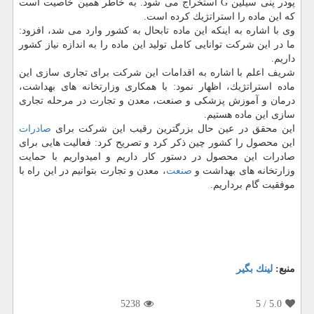
پودر پنی سیلین G استخراج می شود. به خاطر همین خاصیت است
كه این ماده را استراتژیك كرده است.
وی با اشاره به اینكه این ماده تابحال به كشور وارد می شد، افزود:
ما در این شركت توانایی كامل تولید این ماده را به اندازه نیاز كشور
داریم.
شریف اعلم با اشاره به اقدامات این شركت برای تجاری سازی این
ماده استراتژیك، اظهار نمود: با همكاری وزارتخانه های بهداشت،
درمان و آموزش پزشكی و صنعت، معدن و تجارت در مرحله تجاری
سازی این ماده هستیم.
این محقق در عین حال بزرگترین رقیب این شركت برای
صادرات
این محصول را كشور چین ذكر كرد و تصریح كرد: فعالیت هایی برای
صادرات این محصول در دستور كار داریم و امیدواریم با حمایت
وزارتخانه های بهداشت و
صنعت
، معدن و تجارت بتوانیم در این راه با
موفقیت گام برداریم.
منبع:
لینك بگیر
5238
/ 5
5.0