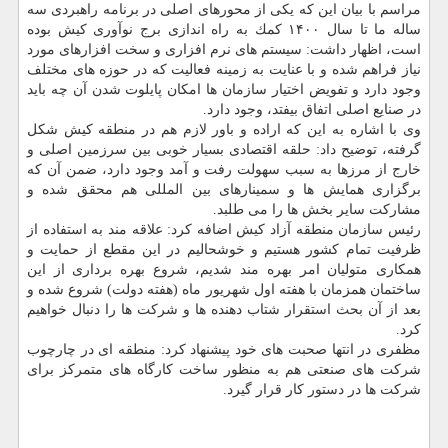
مراسم با بیان این كه یكی از محورهای اصلی در برنامه راهبردی سه
ساله ما تا سال ۱۴۰۰ كمك به راه اندازی برج نوآوری كیش بوده
است، اظهار داشت: سیستم های نرم افزاری و سخت افزارهای مورد
نیاز فراهم شده و با عنایت به زمینه فعالیت كه در حوزه های مختلف
وجود دارد و تفویض اختیار سازمان ها امكان پایلوت شدن آن چه باید
در صنایع اصلی اتفاق بیفتد، وجود دارد.
وی با اشاره به این كه اراده و باور لازم هم در منطقه كیش شكل
گرفته، توضیح داد: حلقه اقتصادی بسیار خوبی بین سرزمین اصلی و
خارج از مرزها به سبب سهولت رفت و آمد وجود دارد، ضمن آن كه
برگزاری همایش ها و سمینارهای بین المللی هم محقق شده و
مشاركت سایر بخش ها را می طلبد.
رئیس سازمان منطقه آزاد كیش اضافه كرد: علاقه مند به استفاده از
ظرفیت تمام كشور هستیم و خوشحالیم در این مقطع از حمایت و
همكاری متولیان امر بهره مند شدیم، شروع بهره برداری از این
ساختمان همزمان با هفته اول شهریور ماه (هفته دولت) شروع شده و
بعد از آن بحث استقرار شتاب دهنده ها و شركت ها را دنبال خواهیم
كرد.
مظفری در انتها صحبت های خود پیشنهاد كرد: منطقه ای در چارچوب
شركت های صنعتی هم به منظور ساخت كارگاه های متمركز برای
شركت ها در دستور كار قرار گیرد.