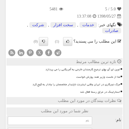
5481
/ 5
5.0
1398/05/27
13:37:08
تگهای خبر:
خدمات
,
سخت افزار
,
شركت
,
صادرات
این مطلب را می پسندید؟
(0)
(1)
X
تازه ترین مطالب مرتبط
اوپن ای آی بهای ترجیح کارمندان خارجی به آمریکایی را می پردازد
متا از نخست وزیر هند پوزش خواست
مرگ دورکاری در ایران وقتی اینترنت ناپایدار متخصصان را وادار به کوچ کرد
استارلینک در عراق رسما فعال شد
نظرات بینندگان در مورد این مطلب
نظر شما در مورد این مطلب
نام: