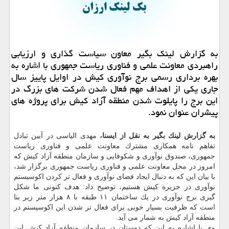
به گزارش لینك بگیر معاون سیاست گذاری و ارزیابی
راهبردی معاونت علمی و فناوری ریاست جمهوری با اشاره به
بهره برداری رسمی برج نوآوری كیش در اوایل پاییز سال
جاری یكی از اهداف مهم فعال شدن شركت های بزرگ در
این برج را پایلوت شدن منطقه آزاد كیش برای پروژه های
پیشران عنوان نمود.
به گزارش لینك بگیر به نقل از ایسنا،
مهدی الیاسی در آیین تبادل
تفاهم نامه همكاری مشترك معاونت علمی و فناوری ریاست
جمهوری، صندوق نوآوری و شكوفایی و سازمان منطقه آزاد كیش كه
امروز در محل معاونت علمی و فناوری ریاست جمهوری برگزار شد،
با بیان این كه به دنبال ایجاد فضای نوآوری و فعال تر كردن اكوسیستم
نوآوری در جزیره كیش هستیم، توضیح داد: هدف كنونی ما شكل
گیری برج نوآوری در یك ساختمان ۱۱ طبقه با ۸ هزار متر زیر بنا
است كه ظرفیت بسیار خوبی برای فعال تر شدن این اكوسیستم در
منطقه آزاد كیش به شمار می آید.
وی با اشاره به این كه دوستان در سازمان منطقه آزاد كیش این