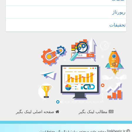
رپورتاژ
تحقیقات
مطالب لینک بگیر
صفحه اصلی لینک بگیر
linkbegir.ir - حقوق مادی و معنوی سایت لینك بگیر محفوظ است