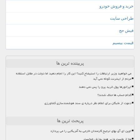
خرید و فروش خودرو
طراحی سایت
فیش حج
قیمت بیسیم
پربیننده ترین ها
می خواهید وزیر ارتباطات را استیضاح کنید؟ این کار را انجام دهید اما دولت در مقابل استفاده
مردم از اینترنت کوتاه نمی آید
اپراتورها پول خرید پرو را پس نمی دهند
کدام حساب ها حذف شدند؟
دعوت از نخبگان برای اعلام نظر درباره ی سند هوشمندسازی کشاورزی
پربحث ترین ها
اوپن ای آی بهای ترجیح کارمندان خارجی به آمریکایی را می پردازد
متا از نخست وزیر هند پوزش خواست