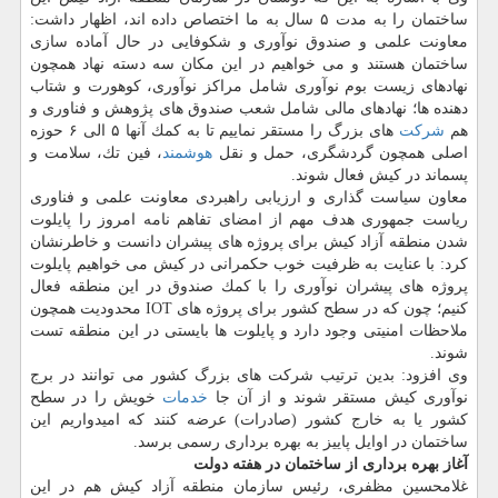
ساختمان را به مدت ۵ سال به ما اختصاص داده اند، اظهار داشت:
معاونت علمی و صندوق نوآوری و شكوفایی در حال آماده سازی
ساختمان هستند و می خواهیم در این مكان سه دسته نهاد همچون
نهادهای زیست بوم نوآوری شامل مراكز نوآوری، كوهورت و شتاب
دهنده ها؛ نهادهای مالی شامل شعب صندوق های پژوهش و فناوری و
هم
شركت
های بزرگ را مستقر نماییم تا به كمك آنها ۵ الی ۶ حوزه
اصلی همچون گردشگری، حمل و نقل
هوشمند
، فین تك، سلامت و
پسماند در كیش فعال شوند.
معاون سیاست گذاری و ارزیابی راهبردی معاونت علمی و فناوری
ریاست جمهوری هدف مهم از امضای تفاهم نامه امروز را پایلوت
شدن منطقه آزاد كیش برای پروژه های پیشران دانست و خاطرنشان
كرد: با عنایت به ظرفیت خوب حكمرانی در كیش می خواهیم پایلوت
پروژه های پیشران نوآوری را با كمك صندوق در این منطقه فعال
كنیم؛ چون كه در سطح كشور برای پروژه های IOT محدودیت همچون
ملاحظات امنیتی وجود دارد و پایلوت ها بایستی در این منطقه تست
شوند.
وی افزود: بدین ترتیب شركت های بزرگ كشور می توانند در برج
نوآوری كیش مستقر شوند و از آن جا
خدمات
خویش را در سطح
كشور یا به خارج كشور (صادرات) عرضه كنند كه امیدواریم این
ساختمان در اوایل پاییز به بهره برداری رسمی برسد.
آغاز بهره برداری از ساختمان در هفته دولت
غلامحسین مظفری، رئیس سازمان منطقه آزاد كیش هم در این