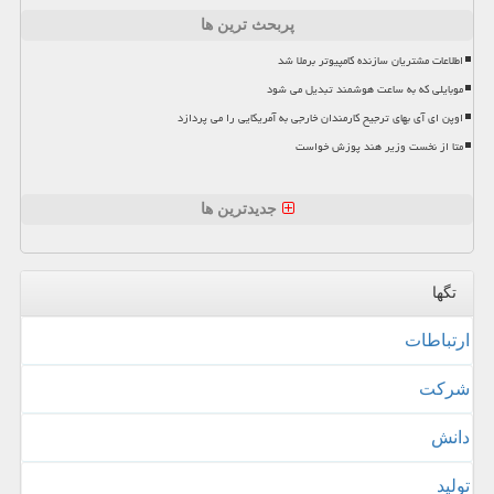
پربحث ترین ها
اطلاعات مشتریان سازنده کامپیوتر برملا شد
موبایلی که به ساعت هوشمند تبدیل می شود
اوپن ای آی بهای ترجیح کارمندان خارجی به آمریکایی را می پردازد
متا از نخست وزیر هند پوزش خواست
جدیدترین ها
تگها
ارتباطات
شركت
دانش
تولید