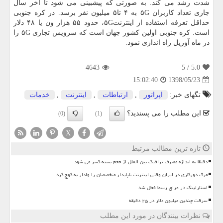
شدت رشد می كند. به صورتی كه پیشبینی می شود تا آخر سال
جاری تعداد كاربران ۵G به ۴ تا۵ میلیون نفر برسد. در كره جنوبی
حداقل تعرفه استفاده از اینترنت۵G، حدود ۵۵ هزار ون یا ۴۸ دلار
است. كره جنوبی اولین كشور جهان است كه سرویس تجاری ۵G را
در ماه آوریل راه اندازی نمود.
4643
/ 5
5.0
1398/05/23
15:02:40
تگهای خبر:
اپراتور
,
ارتباطات
,
اینترنت
,
خدمات
این مطلب را می پسندید؟
(0)
(1)
X
تازه ترین مطالب مرتبط
دقیقا به اندازه مصرف ترافیک بین الملل از حجم بسته کسر می شود
مرگ دورکاری در ایران وقتی اینترنت ناپایدار متخصصان را وادار به کوچ کرد
استارلینک در عراق رسما فعال شد
سرقت چندین میلیون دلار در ۲۵ دقیقه
نظرات بینندگان در مورد این مطلب