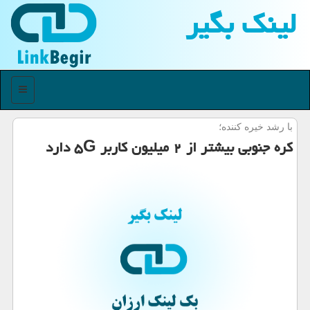
لینك بگیر
منو
با رشد خیره كننده؛
كره جنوبی بیشتر از ۲ میلیون كاربر ۵G دارد