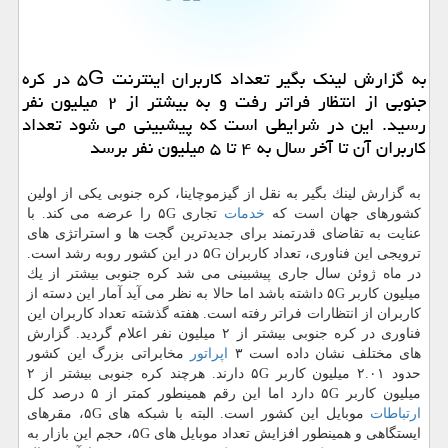
به گزارش لینك بگیر تعداد كاربران اینترنت ۵G در كره
جنوبی از انتظار فراتر رفت و به بیشتر از ۲ میلیون نفر
رسید. این در شرایطی است كه پیشبینی می شود تعداد
كاربران آن تا آخر سال به ۴ تا ۵ میلیون نفر برسد
به گزارش لینك بگیر به نقل از گیزموچاینا، كره جنوبی یكی از اولین
كشورهای جهان است كه
خدمات
تجاری ۵G را عرضه می كند. با
عنایت به تقاضای قدرتمند برای جدیدترین گجت ها و استراتژی های
ترویجی این فناوری، تعداد كاربران ۵G در این كشور روبه رشد است.
در ماه ژوئن سال جاری پیشبینی می شد كره جنوبی بیشتر از یك
میلیون كاربر ۵G داشته باشد اما حالا به نظر می آید آمار این دسته از
كاربران از انتظارات فراتر رفته است. هفته گذشته تعداد كاربران این
فناوری در كره جنوبی بیشتر از ۲ میلیون نفر اعلام گردید. گزارش
های مختلف نشان داده است ۳
اپراتور
مخابراتی بزرگ این كشور
حدود ۲.۰۱ میلیون كاربر ۵G دارند. هرچند كره جنوبی بیشتر از ۲
میلیون كاربر ۵G دارد اما این رقم همینطور كمتر از ۵ درصد كل
ارتباطات
موبایل این كشور است. البته با شبكه های ۵G، مقرهای
ایستگاهی و همینطور افزایش تعداد موبایل های ۵G، حجم این بازار به