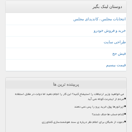
دوستان لینک بگیر
انتخابات مجلس ، کاندیدای مجلس
خرید و فروش خودرو
طراحی سایت
فیش حج
قیمت بیسیم
پربیننده ترین ها
می خواهید وزیر ارتباطات را استیضاح کنید؟ این کار را انجام دهید اما دولت در مقابل استفاده
مردم از اینترنت کوتاه نمی آید
اپراتورها پول خرید پرو را پس نمی دهند
کدام حساب ها حذف شدند؟
دعوت از نخبگان برای اعلام نظر درباره ی سند هوشمندسازی کشاورزی