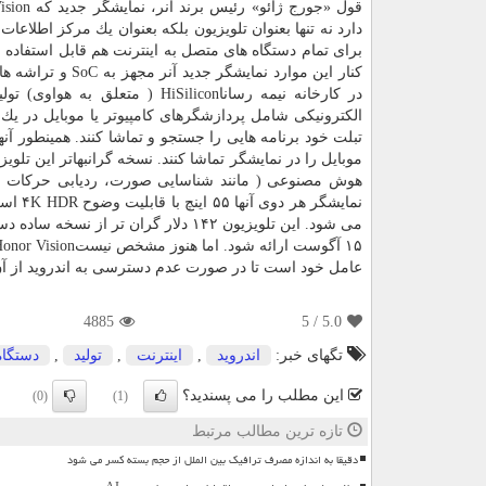
دارد نه تنها بعنوان تلویزیون بلكه بعنوان یك مركز اطلاعات 
برای تمام دستگاه های متصل به اینترنت هم قابل استفاده 
كنار این موارد نمایشگر جدید آنر
الكترونیكی شامل پردازشگرهای كامپیوتر یا موبایل در یك م
تبلت خود برنامه هایی را جستجو و تماشا كنند. همینطور آنه
می شود. این تلویزیون ۱۴۲ دلار گران
عامل خود است تا در صورت عدم دسترسی به اندروید از آن 
4885
/ 5
5.0
تگهای خبر:
اندروید
,
اینترنت
,
تولید
,
دستگاه
این مطلب را می پسندید؟
(0)
(1)
تازه ترین مطالب مرتبط
دقیقا به اندازه مصرف ترافیک بین الملل از حجم بسته کسر می شود