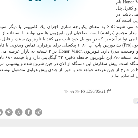
قول «جورج ژائو» رئیس برند آنر، نمایشگر جدید كه Honor Vision نام
و كنترل پنل
می باشد. در
 مجهز به SoC و تراشه هایی است كه
در كارخانه نیمه رساناHiSilicon ( متعلق به هواوی) تولید می شوند.SoC به معنای یكپارچه سازی اجزای یك كامپیوتر یا
دار مجتمع (تراشه) است. صاحبان این تلویزیون ها می توانند با استفاده از مو
ا می توانند آنچه را كه در موبایل خود تایپ می كنند با تلویزیون سینك و فایل
موبایل را در نمایشگر تماشا كنند. نسخه گرانبهاتر این تلویزیون(Pro) یك دوربین پاپ آپ ۱۰۸۰ پیكسلی برای برقراری تماس 
هوش مصنوعی ( مانند شناسایی صورت، ردیابی حركات و وضعیت بدن) دارد. تلویزیون Honor Vision در ۲ 
نمایشگر هر دوی آنها ۵۵ اینچ با قاب
 تر از نسخه ساده دستگاه است. پیش سفارش این دستگاه از الان در چین شروع شده و پیشبینی 
۱۵ آگوست ارائه شود. اما هنوز مشخص نیستHonor Vision در خارج از چین عرضه خواهد شد یا خیر. از چندی پیش هواوی مشغول
استفاده نماید.
1398/05/21
15:55:39
X