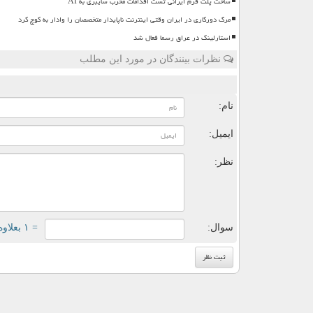
ساخت پلت فرم ایرانی تست اقدامات مخرب سایبری به AI
مرگ دورکاری در ایران وقتی اینترنت ناپایدار متخصصان را وادار به کوچ کرد
استارلینک در عراق رسما فعال شد
نظرات بینندگان در مورد این مطلب
ن
نام:
ایمیل:
نظر:
سوال:
= ۱ بعلاوه ۳