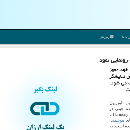
با ما
رپورتاژ
رونمایی نمود
 خود مجهز
ن نمایشگر
سینك می شود.
ت.
ن تلویزیون
لید كننده چینی در
كنفرانس توسعه دهندگان خود توضیح داد سیستم عامل Harmony OS با
های
هوشمند
،
ده است. به