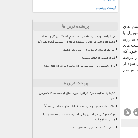
قیمت بیسیم
پربیننده ترین ها
 دیگر سیستم های
بایل یا
می خواهید وزیر ارتباطات را استیضاح کنید؟ این کار را انجام
 های روی
دهید اما دولت در مقابل استفاده مردم از اینترنت کوتاه نمی آید
ویدئویی با قابلیت های
اپراتورها پول خرید پرو را پس نمی دهند
نسخه به بازار عرضه می شود كه
کدام حساب ها حذف شدند؟
لیت وضوح ۴K HDR است. نسخه Pro این تلویزیون حافظه ذخیره ۳۲ گیگابایتی دارد و با قیمت ۶۸۰ دلار عرضه
می شود از
برای نخستین بار اینترنت در چه سالی و برای چه قطع شد؟
 توسعه سیستم
پربحث ترین ها
دقیقا به اندازه مصرف ترافیک بین الملل از حجم بسته کسر می
شود
ساخت پلت فرم ایرانی تست اقدامات مخرب سایبری به AI
مرگ دورکاری در ایران وقتی اینترنت ناپایدار متخصصان را
وادار به کوچ کرد
استارلینک در عراق رسما فعال شد