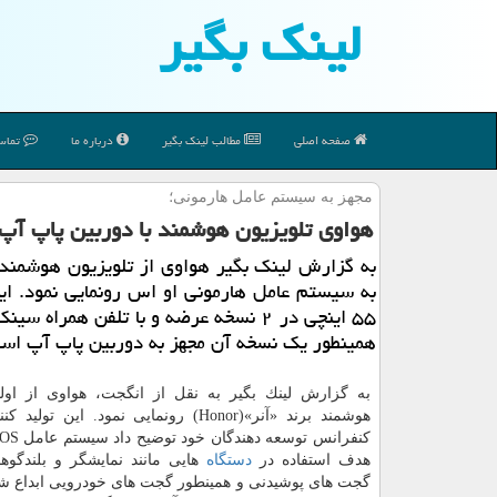
لینك بگیر
صفحه اصلی
مطالب لینك بگیر
درباره ما
تماس 
مجهز به سیستم عامل هارمونی؛
هواوی تلویزیون هوشمند با دوربین پاپ آپ 
به گزارش لینك بگیر هواوی از تلویزیون هوشمند
به سیستم عامل هارمونی او اس رونمایی نمود. ای
۵۵ اینچی در ۲ نسخه عرضه و با تلفن همراه 
همینطور یك نسخه آن مجهز به دوربین پاپ آپ اس
به گزارش لینك بگیر به نقل از انگجت، هواوی از اولی
هوشمند برند «آنر»(Honor) رونمایی نمود. این تو
هدف استفاده در
دستگاه
هایی مانند نمایشگر و بلندگو
گجت های پوشیدنی و همینطور گجت های خودرویی ابداع ش