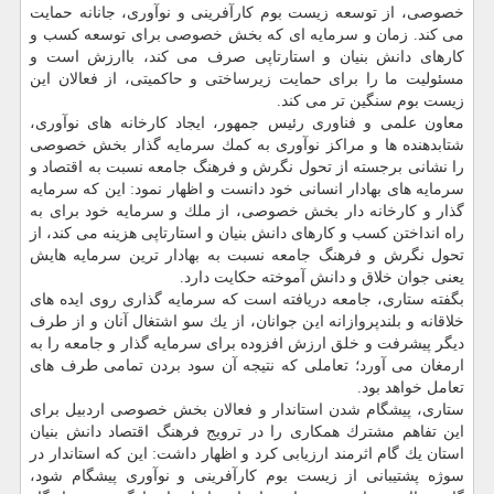
خصوصی، از توسعه زیست بوم كارآفرینی و نوآوری، جانانه حمایت
می كند. زمان و سرمایه ای كه بخش خصوصی برای توسعه كسب و
كارهای دانش بنیان و استارتاپی صرف می كند، باارزش است و
مسئولیت ما را برای حمایت زیرساختی و حاكمیتی، از فعالان این
زیست بوم سنگین تر می كند.
معاون علمی و فناوری رئیس جمهور، ایجاد كارخانه های نوآوری،
شتابدهنده ها و مراكز نوآوری به كمك سرمایه گذار بخش خصوصی
را نشانی برجسته از تحول نگرش و فرهنگ جامعه نسبت به اقتصاد و
سرمایه های بهادار انسانی خود دانست و اظهار نمود: این كه سرمایه
گذار و كارخانه دار بخش خصوصی، از ملك و سرمایه خود برای به
راه انداختن كسب و كارهای دانش بنیان و استارتاپی هزینه می كند، از
تحول نگرش و فرهنگ جامعه نسبت به بهادار ترین سرمایه هایش
یعنی جوان خلاق و دانش آموخته حكایت دارد.
بگفته ستاری، جامعه دریافته است كه سرمایه گذاری روی ایده های
خلاقانه و بلندپروازانه این جوانان، از یك سو اشتغال آنان و از طرف
دیگر پیشرفت و خلق ارزش افزوده برای سرمایه گذار و جامعه را به
ارمغان می آورد؛ تعاملی كه نتیجه آن سود بردن تمامی طرف های
تعامل خواهد بود.
ستاری، پیشگام شدن استاندار و فعالان بخش خصوصی اردبیل برای
این تفاهم مشترك همكاری را در ترویج فرهنگ اقتصاد دانش بنیان
استان یك گام اثرمند ارزیابی كرد و اظهار داشت: این كه استاندار در
سوژه پشتیبانی از زیست بوم كارآفرینی و نوآوری پیشگام شود،