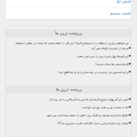
فیش حج
قیمت بیسیم
پربیننده ترین ها
می خواهید وزیر ارتباطات را استیضاح کنید؟ این کار را انجام دهید اما دولت در مقابل استفاده
مردم از اینترنت کوتاه نمی آید
اپراتورها پول خرید پرو را پس نمی دهند
کدام حساب ها حذف شدند؟
برای نخستین بار اینترنت در چه سالی و برای چه قطع شد؟
پربحث ترین ها
اوپن ای آی بهای ترجیح کارمندان خارجی به آمریکایی را می پردازد
متا از نخست وزیر هند پوزش خواست
دقیقا به اندازه مصرف ترافیک بین الملل از حجم بسته کسر می شود
ساخت پلت فرم ایرانی تست اقدامات مخرب سایبری به AI