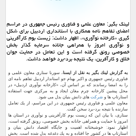
لینك بگیر: معاون علمی و فناوری رئیس جمهوری در مراسم
امضای تفاهم نامه همكاری با استانداری اردبیل برای شكل
گیری «كارخانه نوآوری»، اظهار داشت: زیست بوم كارآفرینی
و نوآوری امروز با همراهی جانانه سرمایه گذار بخش
خصوصی رونق گرفته است و این تعامل در حمایت جوان
خلاق و كارآفرین، یك نتیجه برد-برد خواهد داشت.
به گزارش لینك بگیر به نقل از ایسنا
، سورنا ستاری معاون علمی و
فناوری رئیس جمهوری و اكبر بهنام جو استاندار اردبیل تفاهم نامه ای
را به امضا رساندند كه بر اساس آن، «كارخانه نوآوری اردبیل» در
محل پیشین كارخانه چرم مغان ایجاد و به مركزی جهت استفاده
استارتاپ ها و
شركت
های دانش بنیان بدل می شود.
معاون علمی و فناوری رئیس جمهوری در این مراسم، از یك تعامل
سازنده با نتیجه برد-برد سخن گفت.
ستاری، با بیان این كه زیست بوم كارآفرینی و نوآوری در استان ها
امروز با حمایت و همراهی جانانه بخش خصوصی، رونق گرفته است،
اظهار نمود: خوشبختانه اهمیت و جایگاه اقتصاد دانش بنیان و
استارتاپ ها در كشور جا افتاده و به یك دغدغه بدل شده است. بخش