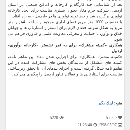
بعد از شناسایی چند كارگاه و كارخانه و اماكن صنعتی در استان
اردبیل، شركت چرم مغان بعنوان بستری مناسب برای ایجاد كارخانه
نوآوری برگزیده شد و خط تولید نوآوری ها در «اردبیل» به راه افتاد.
با تخصیص 1000 متر مربع فضای اداری موجود و ساخت 4هزار متر
مربع به شكل سوله، فضای لازم برای استقرار استارتاپ ها و جوانان
خلاق و نوآور، با حمایت و معرفی معاونت علمی و فناوری فراهم می
شود.
همكاری «كمیته مشترك» برای به ثمر نشستن «كارخانه نوآوری»
اردبیل
«كمیته مشترك همكاری» برای اجرایی شدن مفاد این تفاهم نامه،
كمیته های متشكل از نمایندگان بخش های مشاركت كننده در این
تفاهم نامه شكل گرفته است و اجرای بندهای آن، تا تحقق زیرساختی
مناسب برای استارتاپی ها و فعالان فناور اردبیل را پیگیری می كند.
منبع:
لینك بگیر
5220
/ 5
5.0
1398/05/07
21:23:40