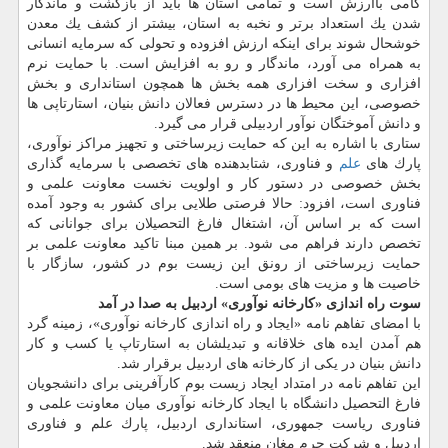
گامی باارزش است و تمامی استان ها باید از بازگشت و ماندگار
شدن یك استعداد برتر و نخبه به استان، بیشتر از كشف یك معدن
خوشحال شوند برای اینكه ارزش افزوده و تحولی كه سرمایه انسانی
به همراه می آورد، ماندگار و رو به افزایش است. با حمایت نرم
افزاری و سخت افزاری همه بخش ها همچون استانداری و بخش
خصوصی، این محیط ها در دسترس فعالان دانش بنیان، استارتاپی ها
و دانش آموختگان نوآور اردبیلی قرار می گیرد.
ستاری با اشاره به این كه حمایت زیرساختی و تجهیز مراكز نوآوری،
پارك های
علم
و فناوری، شتابدهنده های تخصصی با سرمایه گذاری
بخش خصوصی در دستور كار و اولویت نخست معاونت علمی و
فناوری است، افزود: حالا فرصتی طلایی برای كشور به وجود آمده
است كه بر اساس آن، اشتغال فارغ التحصیلان برای جوانانی كه
تخصص دارند فراهم می شود. بر همین مبنا تاكید معاونت علمی بر
حمایت زیرساختی از رونق این زیست بوم در كشور، سازگار با
خاصیت ها و مزیت های بومی است.
سوت راه اندازی «كارخانه نوآوری» اردبیل به صدا در آمد
با امضای تفاهم نامه «ایجاد و راه اندازی كارخانه نوآوری»، زمینه گرد
هم آمدن ایده های خلاقانه و تبدیلشان به استارتاپ یا كسب و كار
دانش بنیان در یكی از كارخانه های اردبیل برقرار شد.
این تفاهم نامه در امتداد ایجاد زیست بوم كارآفرینی برای دانشجویان
فارغ التحصیل دانشگاه با ایجاد كارخانه نوآوری میان معاونت علمی و
فناوری ریاست جمهوری، استانداری اردبیل، پارك علم و فناوری
اردبیل و شركت چرم مغان منعقد شد.