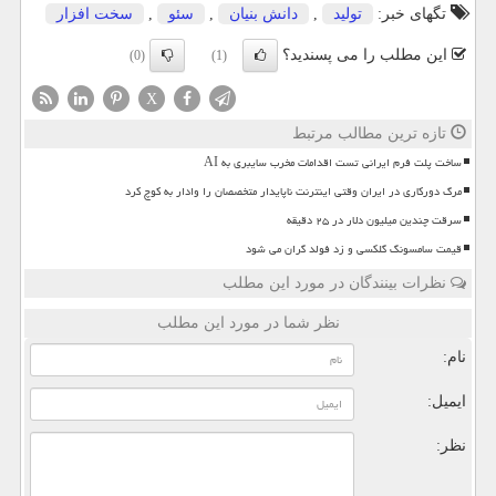
تگهای خبر:
تولید
,
دانش بنیان
,
سئو
,
سخت افزار
این مطلب را می پسندید؟
(0)
(1)
X
تازه ترین مطالب مرتبط
ساخت پلت فرم ایرانی تست اقدامات مخرب سایبری به AI
مرگ دورکاری در ایران وقتی اینترنت ناپایدار متخصصان را وادار به کوچ کرد
سرقت چندین میلیون دلار در ۲۵ دقیقه
قیمت سامسونگ گلکسی و زد فولد گران می شود
نظرات بینندگان در مورد این مطلب
نظر شما در مورد این مطلب
نام:
ایمیل:
نظر: