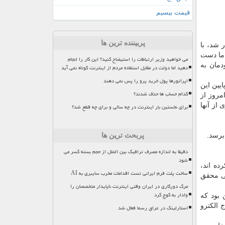
قیمت بیسیم
پربیننده ترین ها
 شد، با
ما دست
می خواهید وزیر ارتباطات را استیضاح کنید؟ این کار را انجام
دمان به
دهید اما دولت در مقابل استفاده مردم از اینترنت کوتاه نمی آید
اپراتورها پول خرید پرو را پس نمی دهند
یین این
کدام حساب ها حذف شدند؟
مروز از
از آنها
برای نخستین بار اینترنت در چه سالی و برای چه قطع شد؟
پربحث ترین ها
دقیقا به اندازه مصرف ترافیک بین الملل از حجم بسته کسر می
شود
ده اند،
ساخت پلت فرم ایرانی تست اقدامات مخرب سایبری به AI
نی محقق
مرگ دورکاری در ایران وقتی اینترنت ناپایدار متخصصان را
وادار به کوچ کرد
این بود كه
 الكترو
استارلینک در عراق رسما فعال شد