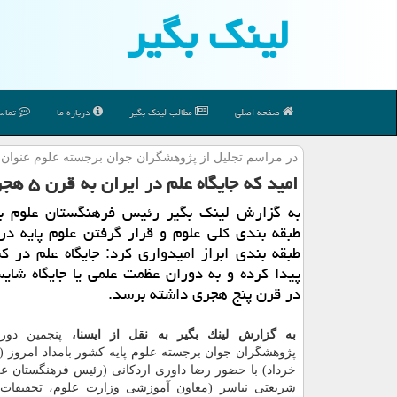
لینك بگیر
صفحه اصلی
مطالب لینك بگیر
درباره ما
تماس 
در مراسم تجلیل از پژوهشگران جوان برجسته علوم عنوان
امید كه جایگاه علم در ایران به قرن ۵ هجری برسد
به گزارش لینك بگیر رئیس فرهنگستان علوم با 
طبقه بندی كلی علوم و قرار گرفتن علوم پایه د
طبقه بندی ابراز امیدواری كرد: جایگاه علم در كش
پیدا كرده و به دوران عظمت علمی یا جایگاه شای
در قرن پنج هجری داشته برسد.
به گزارش لینك بگیر به نقل از ایسنا،
پنجمین دور
خرداد) با حضور رضا داوری اردكانی (رئیس فرهنگستان عل
شریعتی نیاسر (معاون آموزشی وزارت علوم، تحقیقات 