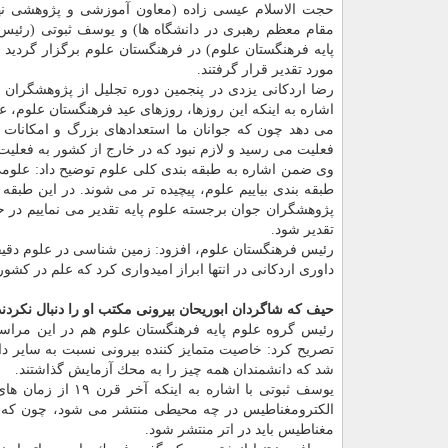
حجت الاسلام عیسی زاده (معاون آموزشی و پژوهشی نها
مقام معظم رهبری در دانشگاه ها) و یوسف ثبوتی (رئیس
پایه فرهنگستان علوم) در فرهنگستان علوم برگزار گردید 
مورد تقدیر قرار گرفتند.
رضا اردكانی یزدی در پنجمین دوره تجلیل از پژوهشگران 
اشاره به اینكه این روزها، روزهای عید فرهنگستان علوم، ع
می دهد چون كه جوانان ما استعدادهای بزرگ و امكانات 
فعلیت می رسید و لازم نبود كه در خارج از كشور به فعلیت
وی ضمن اشاره به طبقه بندی كلی علوم توضیح داد: علومی ك
طبقه بندی بیاییم علوم، پیچیده تر می شوند. در این طب
پژوهشگران جوان برجسته علوم پایه تقدیر می نماییم در ح
تقدیر شود.
رئیس فرهنگستان علوم، افزود: زمین شناسی در علوم دقیق
داوری اردكانی در انتها ابراز امیدواری كرد كه علم در كشور به جایگاه شایسته ای كه د
حیف كه شاگردان ابوریحان بیرونی مكتب او را دنبال نكردند
رئیس گروه علوم پایه فرهنگستان علوم هم در این مراسم 
تصریح كرد: خاصیت متمایز كننده بیرونی نسبت به سایر د
شد كه دانشمندان همه چیز را به محك آزمایش گذاشتند.
یوسف ثبوتی با اشا
الكترومغناطیس در چه محیطی منتشر می شود، چون كه هر
مغناطیس باید در اتر منتشر شود.