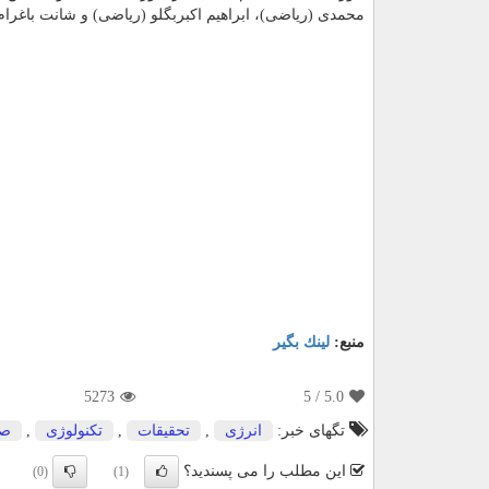
محمدی (ریاضی)، ابراهیم اكبربگلو (ریاضی) و شانت باغرام
منبع:
لینك بگیر
5273
/ 5
5.0
تگهای خبر:
انرژی
,
تحقیقات
,
تكنولوژی
,
صن
این مطلب را می پسندید؟
(0)
(1)