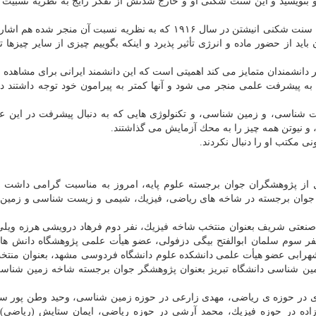
ز نو بنویسید و این سنت شكنی او و خارج شدنش از تفكر رایج به نظریه نسبیت
رئیس گروه علوم پایه فرهنگستان علوم همینطور به دومین سنت شكنی انیشتن در سال ۱۹۱۶ كه به نظریه نسبت آن منجر
اید از حضور ماده و انرژی تأثیر پذیرد و اینكه بگوییم چیزی از سایر چیزها تأ
ر دانشمندان متمایز می كند اهمیتی است كه این دانشمند ایرانی برای مشاهده 
 به پیشرفت علمی منجر می شود و آنها كمتر به پیرامون خود توجه داشتند در
شناسی، و زمین شناسی، و تكنولوژی هایی كه به دنبال پیشرفت در این عل
، و نیوتن همه چیز را به محك آزمایش می گذاشتند.
نی مكتب او را دنبال نكردند.
یل از پژوهشگران جوان برجسته علوم پایه، امروز به مناسبت گرامی داشت ا
گر جوان برجسته در شاخه های ریاضی، فیزیك، شیمی و زیست شناسی و زمی
صنعتی شریف بعنوان منتخب شاخه فیزیك، نفر دوم فرهاد درویشی هرزه ویل
 سوم سلمان ابوالفتح بیگی دزفولی، عضو هیأت علمی پژوهشگاه دانش های
شهرابی عضو هیأت علمی دانشكده علوم دانشگاه فردوسی مشهد، بعنوان منت
ن شناسی دانشگاه تبریز بعنوان پژوهشگر جوان برجسته شاخه زمین شناسی
ی در حوزه ی ریاضی، مهدی زارعی در حوزه زمین شناسی، وحید وطن پور س
ده در حوزه فیزیك، محمد آرشی در حوزه ریاضی، ایمان ستایش (ریاضی)،