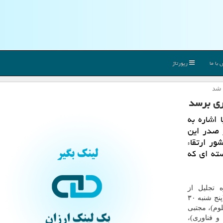
با ما
رپورتاژ
 شد
اشاره به
ر صدر این
ور ارتقاء
سته ای كه
ه تجلیل از
پژوهشگران جوان برجسته علوم پایه كشور بامداد امروز (پنج شنبه ۳۰
وم)، مجتبی
و فناوری)،