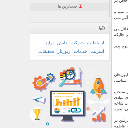
 خاص در
جدیدترین ها
 شده هم اشاره نمود و
ثیر نمی
تگها
قائل می
 حالیكه
ارتباطات
شركت
دانش
تولید
وم پدید
اینترنت
خدمات
رپورتاژ
تحقیقات
بوریحان
ن شناسی
ی منتخب
 بنیادی
خب شاخه
، مورد
رقین در
 فاطمه