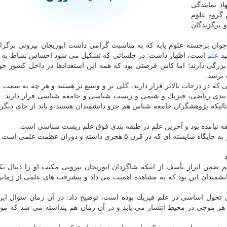
د نمایندگی
 گروه علوم
و برگزیدگان
جوان برجسته علوم پایه كه به مناسبت گرامی داشت ابوریجان بیرونی برگزار
ید
علم
است، اظهار داشت: در جلساتی كه تشكیل می شود احساس نشاط به 
بزرگی دارند؛ اما كاش فرصتی بود كه همه این استعدادها در داخل كشور خو
 برسد.
ه در درجات بالاتر قرار دارند، كلی تر و وسیع تر هستند و هر چه به سمت پا
قه بندی ریاضی، فیزیك و شیمی و زیست شناسی و جامعه شناسی قرار دارند. ا
الیكه پژوهشگران جامعه شناس هم جزو دانشمندان هستند و باید از جای دیگری 
ه نیامده بود و آخرین علم در طبقه بندی فوق علم زیست شناسی است.
ر قرن ۵ هجری داشته و دوران عظمت علمی است برسد.
ضمن ابراز تأسف از اینكه شاگردان ابوریحان بیرونی مكتب او را دنبال نكر
انشمندان این بود كه به مشاهده اهمیت می داد و پیشرفت های علمی از زما
ره به اینكه آخر قرن ۱۹ از زمان های تحول اساسی در علم فیزیك بوده است، توضیح داد: در آن زمان سوال 
 موجی در محیط انتشار می یابد و در آن زمان هم پنداشته می شد كه موج