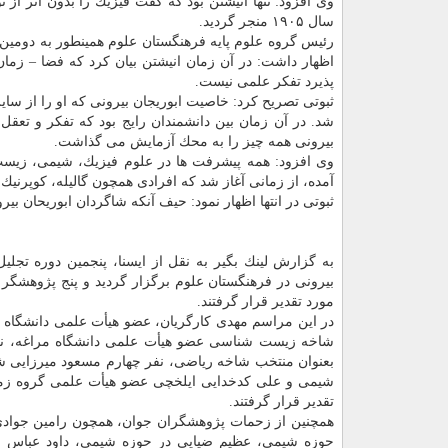
وی افزود: تنها انیشتن بود كه گفت فیزیك را بدون اتر ا
سال ۱۹۰۵ منجر گردید.
اظهار داشت: در آن زمان انیشتن بیان كرد كه فضا – زمان ب
پذیرد تفكر علمی نیست.
ثبوتی تصریح كرد: خاصیت ابوریجان بیرونی كه او را از سای
شد. در آن زمان بین دانشمندان رایج بود كه تفكر و تعقل
بیرونی همه چیز را به محك آزمایش می گذاشت.
وی افزود: همه پیشرفت ها در علوم فیزیك، شیمی، زیست 
آمده، از زمانی آغاز شد كه افرادی همچون گالیله، كوپرنیك
ثبوتی در انتها اظهار نمود: حیف آنكه شاگردان ابوریحان بیرو
به گزارش لینك بگیر به نقل از ایسنا، پنجمین دوره تجل
بیرونی در فرهنگستان علوم برگزار گردید و پنج پژوهش
مورد تقدیر قرار گرفتند.
در این مراسم مهدی كارگریان، عضو هیأت علمی دانشگاه 
شاخه زیست شناسی عضو هیأت علمی دانشگاه مراغه، نفر
بعنوان منتخب شاخه ریاضی، نفر چهارم مسعود میرزایی 
شیمی و علی كدخدایی ایلخچی عضو هیأت علمی گروه زمی
تقدیر قرار گرفتند.
همچنین از زحمات پژوهشگران جوان، همچون رامین جواد
حوزه شیمی، عظیم ضیایی در حوزه شیمی، داود عباس زا