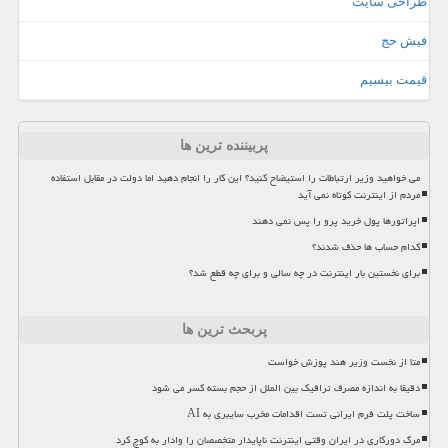
طراحی سایت
فیش حج
قیمت بیسیم
پربیننده ترین ها
می خواهید وزیر ارتباطات را استیضاح کنید؟ این کار را انجام دهید اما دولت در مقابل استفاده
مردم از اینترنت کوتاه نمی آید
اپراتورها پول خرید پرو را پس نمی دهند
کدام حساب ها حذف شدند؟
برای نخستین بار اینترنت در چه سالی و برای چه قطع شد؟
پربحث ترین ها
متا از نخست وزیر هند پوزش خواست
دقیقا به اندازه مصرف ترافیک بین الملل از حجم بسته کسر می شود
ساخت پلت فرم ایرانی تست اقدامات مخرب سایبری به AI
مرگ دورکاری در ایران وقتی اینترنت ناپایدار متخصصان را وادار به کوچ کرد