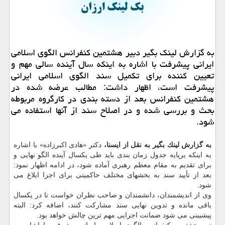
به گزارش لینك بگیر دبیر هشتمین كنفرانس الگوی اسلامی
ایرانی پیشرفت با اشاره به اینكه سال آینده سالی مهم و
تعیین كننده برای تكمیل سند الگوی اسلامی ایرانی
پیشرفت است، اظهار داشت: مطالب عرضه شده در
هشتمین كنفرانس بعد از دسته بندی در كارگروه مربوطه
بحث و بررسی شده و در اصلاح سند از آنها استفاده می
شود.
به گزارش لینك بگیر به نقل از ایسنا،
دكتر «هادی اكبرزاده» با اشاره
به اینكه برپایه جدول زمان بندی باید طی یكسال آینده الگو نهایی و
برای تقدیم به مقام معظم رهبری آماده شود، در ادامه اظهار نمود:
بعد از تأیید سند به بخشهای مختلف حاكمیتی برای اجرا ابلاغ می
شود.
وی از اندیشمندان، دانشمندان و صاحب نظران خواست تا در یكسال
باقی مانده و تدوین نهایی سند مشاركت كنند، اضافه كرد: البته
پیشبینی می شود ضمانت اجرایی مهم ترین چالش خواهد بود.