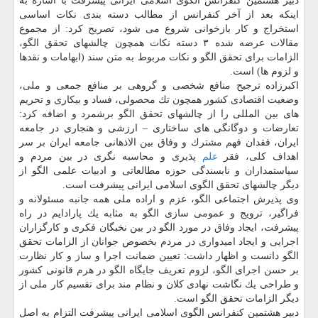
دبیر هشتمین كنفرانس الگوی اسلامی ایرانی پیشرفت با اشاره به
اینكه بعد از آخر كنفرانس از مطالب دسته بندی نكات اساسی
استخراج و كار بازخوانی شروع می شود، تصریح كرد: از مجموع
مقالات عرضه شده ۳ دسته نكات همچون چالشهای تحقق الگو،
الزامات برای تحقق الگو و نكات مربوط به متن سند (ابهامات و نقدها
و لزوم ها) است.
اكبرزاده ترجیح منافع شخصی و گروهی بر منافع جمعی و ملی،
وضعیت اقتصادی كشور همچون تك محصولی، فساد و بیكاری و تحریم
های بین المللی را از چالشهای تحقق الگو برشمرد و اضافه كرد:
تعارضات و دوگانگی های ساختاری – ارزشی و هنجاری در جامعه
ایران، فقدان فهم مشترك و وفاق بین الاذهانی جامعه ایران بر سر
اهداف كلی، فقر
علم
پذیری و محاسبه نگری در بین مردم و
سیاستمداران و نابسندگی حوزه مطالعاتی و ادبیات علمی الگو از
دیگر چالشهای تحقق الگوی اسلامی ایرانی پیشرفت است.
وی پذیرش اجتماعی الگو، عزم و اراده ملی همه جانبه مسئولانه و
فراگیر، ترویج و عمومی سازی الگو به مثابه یك پارادایم در راه
پیشرفت، ایجاد وفاق در مورد الگو در بین نخبگان فكری و كارگزاران
اجرایی و ایجاد امیدواری در مردم بخصوص جوانان از الزامات تحقق
الگو دانست و اظهار داشت: تعیین ضمانت اجرا و ساز و كار نظارت
بر حسن اجرای الگو، لزوم تعریف جایگاه الگو در هرم قانونی كشور
و طراحی یك نگاشت نهادی كلان و نظام مند برای تقسیم كار ملی از
دیگر الزامات تحقق الگو است.
دبیر هشتمین كنفرانس الگوی اسلامی ایرانی پیشرفت التزام به اصل