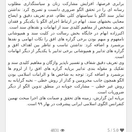
برابری فرصتها، افزایش مشاركت زنان و سیاستگذاری مطلوب
رسانه ای را در تحقق الگو ضروری دانست و تصریح كرد: نداشتن
تمایز سند الگو با سیاستهای كلی نظام، عدم تعریف دقیق و ایضاح
معنایی بخشهای سند، ابهام در ارتباط اجزای الگو با یكدیگر و فقدان
تعریف مشخص از مفاهیم كلیدی سند از ابهامات و نقدهای سند است.
اكبرزاده ابهام در جایگاه بخش رسالت در كلیت سند و همپوشانی
نامفهوم و مبهم بودن برخی گزاره های افق را نكات ابهامی و نقدها
برشمرد و اضافه كرد: نداشتن تناسب و تناظر بین اهداف افق و
گزاره های تدابیر و همپوشانی برخی تدابیر با یكدیگر از دیگر ابهامات
است.
وی تعریف دقیق شفاف و تفسیر ناپذیر واژگان و مفاهیم كلیدی سند و
تفكیك و مقوله بندی تدابیر برپایه گزاره های افق را از لزوم ها
برشمرد و اضافه كرد: توجه به شاخص ها و الزامات اسلامی بودن
الگو همچون جانب محرومین و گذار از روش خطی – نخبه گرایانه به
روش غیر خطی – مشاركت جویانه در منطق تدوین الگو از دیگر
ضروریات است.
برپایه این گزارش، زمینه های تحقق و ضمانت های اجرا مبحث نهمین
كنفرانس الگوی اسلامی ایرانی پیشرفت در بهار ۹۹ است.
4831
/ 5
5.0