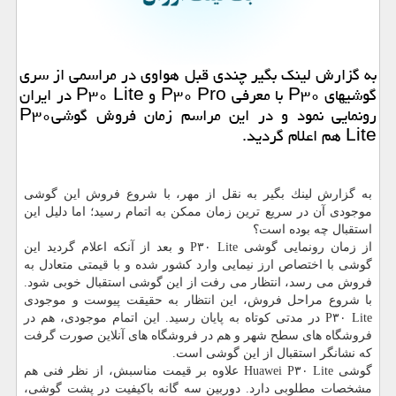
به گزارش لینك بگیر چندی قبل هواوی در مراسمی از سری
گوشیهای P۳۰ با معرفی P۳۰ Pro و P۳۰ Lite در ایران
رونمایی نمود و در این مراسم زمان فروش گوشیP۳۰
Lite هم اعلام گردید.
به گزارش لینك بگیر به نقل از مهر، با شروع فروش این گوشی
موجودی آن در سریع ترین زمان ممكن به اتمام رسید؛ اما دلیل این
استقبال چه بوده است؟
از زمان رونمایی گوشی P۳۰ Lite و بعد از آنكه اعلام گردید این
گوشی با اختصاص ارز نیمایی وارد كشور شده و با قیمتی متعادل به
فروش می رسد، انتظار می رفت از این گوشی استقبال خوبی شود.
با شروع مراحل فروش، این انتظار به حقیقت پیوست و موجودی
P۳۰ Lite در مدتی كوتاه به پایان رسید. این اتمام موجودی، هم در
فروشگاه های سطح شهر و هم در فروشگاه های آنلاین صورت گرفت
كه نشانگر استقبال از این گوشی است.
گوشی Huawei P۳۰ Lite علاوه بر قیمت مناسبش، از نظر فنی هم
مشخصات مطلوبی دارد. دوربین سه گانه باكیفیت در پشت گوشی،