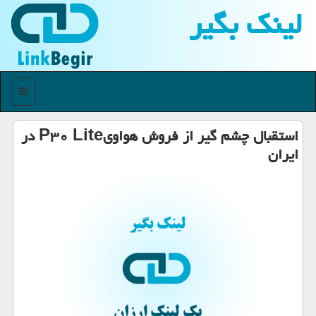
لینك بگیر
منو
استقبال چشم گیر از فروش هواویP۳۰ Lite در
ایران