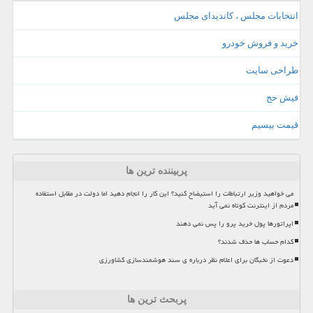
انتخابات مجلس ، کاندیدای مجلس
خرید و فروش خودرو
طراحی سایت
فیش حج
قیمت بیسیم
پربیننده ترین ها
می خواهید وزیر ارتباطات را استیضاح کنید؟ این کار را انجام دهید اما دولت در مقابل استفاده
مردم از اینترنت کوتاه نمی آید
اپراتورها پول خرید پرو را پس نمی دهند
کدام حساب ها حذف شدند؟
دعوت از نخبگان برای اعلام نظر درباره ی سند هوشمندسازی کشاورزی
پربحث ترین ها