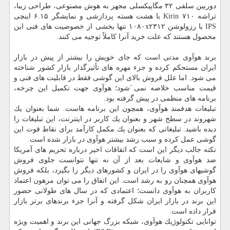
دوربین سلفی ۳۲ مگاپیكسلی مجهز به هوش مصنوعی، طراحی زیبا،
تراشه Kirin ۷۱۰ با هشت هسته پردازشی و نمایشگر ۶.۱۵ اینچی
IPS با رزولوشن ۱۰۸۰x۲۳۱۲ تنها بخشی از خصوصیت های فنی این
محصول هستند كه علت خرید آنرا كاملاً توجیه می كنند.
برند هوآوی مدتی است كه جای خویش را بیشتر از پیش در بازار
ایران مستحكم كرده و جزء مهره های تأثیرگذار بازار كشور شناخته
می شود. اما علل فروش بالای این گوشی فقط در قابلیت های فنی و
قیمت مناسب خلاصه نمی َشود؛ هوآوی جهت تكمیل این چرخه،
برنامه های منظمی در پیش گرفته بود.
تبلیغات هدفمند هوآوی، همچون این برنامه هاست. شما بعنوان یك
شهروند در سطح شهر و بعنوان یك كاربر در اینترنت، این تبلیغات را
دیده باشید. تبلیغاتی كه بعنوان یك مكمل كارآمد برای نقاط قوت این
گوشی عمل كرده و سبب رشد بیشتر هوآوی در بازار شده است.
نكته جالب دیگر این است كه اتفاقات اخیر درباره تحریم های آمریكا
ضد هوآوی و شایعات بعد از آن نه تنها نتوانست جلوی فروش
گوشیهای هوآوی را در ایران و كشورهای دیگر را بگیرد، بلكه فروش
هوآوی همچنان رو به رشد است. این اتفاق را می توان مرهون اعتماد
كاربران به هوآوی دانست؛ اعتمادی كه در سال های طولانی حضور
این برند در بازار ایران شكل گرفته و آنرا جزء برندهای برتر بازار
قرار داده است.
توانایی تكنولوژیك هوآوی، شبكه بزرگ جهانی این برند و اهمیت ویژه