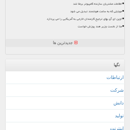
اطلاعات مشتریان سازنده کامپیوتر برملا شد
موبایلی که به ساعت هوشمند تبدیل می شود
اوپن ای آی بهای ترجیح کارمندان خارجی به آمریکایی را می پردازد
متا از نخست وزیر هند پوزش خواست
جدیدترین ها
تگها
ارتباطات
شركت
دانش
تولید
اینترنت