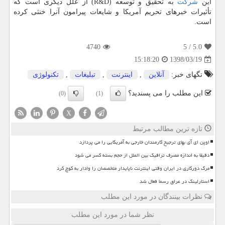
این
شركت
به تحقیق و توسعه (R&D) از علل دیگری است كه
تأثیرات خبرهای تحریم آمریكا و شایعات پیرامون آنرا خنثی كرده
است.
4740
/ 5
5.0
1398/03/19
15:18:20
تگهای خبر:
آنلاین
,
اینترنت
,
تبلیغات
,
تكنولوژی
این مطلب را می پسندید؟
(0)
(1)
X
تازه ترین مطالب مرتبط
اوپن ای آی بهای ترجیح کارمندان خارجی به آمریکایی را می پردازد
دقیقا به اندازه مصرف ترافیک بین الملل از حجم بسته کسر می شود
مرگ دورکاری در ایران وقتی اینترنت ناپایدار متخصصان را وادار به کوچ کرد
استارلینک در عراق رسما فعال شد
نظرات بینندگان در مورد این مطلب
نظر شما در مورد این مطلب