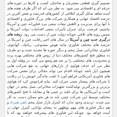
تصمیم گیری قطعی مشتریان و صاحبان كسب و كارها در حوزه های
حرفه ای و اقتصادی می شود. به نظر می آید كه اگر ظرف هفته های
آینده شاهد شكل گیری ائتلافی از كشورهای قدرتمند و نقش آفرین در
عرصه اقتصاد جهانی و همكاری شركت های بزرگ فناوری و اقتصادی
با آنها برای مدیریت و كاهش تبعات منفی نبرد فناورانه چین و آمریكا
نباشیم، فرصت برای جبران تأثیرات منفی اقدامات دولت آمریكا و
سپس رویه های تلافی جویانه دولت چین از دست می رود.
ریشه های
درگیری جدید چین و آمریكا
در سال های اخیر رقابت چین و آمریكا در
عرصه های مختلف فناوری مانند هوش مصنوعی، رباتیك، كوانتوم،
فناوری مخابراتی نسل پنجم و دیگر حوزه ها تشدید شده و دو طرف
به منظور فتح كشورهای مختلف دنیا از روش های مختلفی بهره برده
و محدودیت های مختلفی را بر ضد هم وضع می كنند. در وهله اول به
نظر می آید حذف هواوی از بازارهای جهانی به نفع شركت هایی
همچون اپل باشد چونكه اقدام می تواند مجالی برای تنفس شركت
های فناوری آمریكایی فراهم آورد تا عقب ماندگی خویش را در رقابت
با شركت های پیشتاز چینی جبران كنند. نباید فراموش كرد كه هواوی
برترین و بزرگترین تولیدكننده تجهیزات مخابراتی نسل پنجم در جهان
است و آمریكایی ها برای غلبه بر چینی ها و مقابله با فتح كشورهای
مختلف توسط این شركت چینی باید به هر نحو ممكن دست به كار
می شدند. تردیدی وجود ندارد كه كنترل بازار نسل پنجم
تلفن همراه
و
هم دیگر فناوری های مهم نوظهور به معنای توانایی كنترل جهان در
آینده خواهد بود. چونكه این فناوری های پیشرفته خواهند بود كه تا