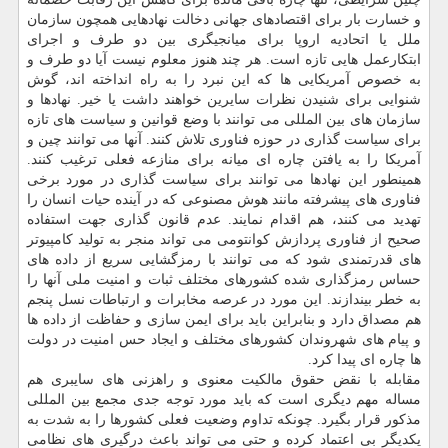
و خسارت بار برای اقتصادهای جهانی دخالت نهادهایی همچون سازمان
ملل یا اتحادیه اروپا برای میانجیگری بین دو طرف و اجرای
ابتكارعمل هایی تازه است. هر چند هنوز معلوم نیست آیا دو طرف و
به خصوص آمریكایی ها كه این نبرد را به راه انداخته اند، گوش
شنوایی برای شنیدن نظرات سایرین خواهند داشت یا خیر. نهادها و
سازمان های بین المللی می توانند با وضع قوانین و سیاست های تازه
برای سیاست گذاری در حوزه فناوری تلاش كنند. آنها می توانند چین و
آمریكا را به یافتن چاره ای میانه برای منازعه فعلی ترغیب كنند.
همینطور این نهادها می توانند برای سیاست گذاری در مورد برخی
فناوری های پیشرفته مانند هوش مصنوعی كه در آینده حیات انسان را
تهدید می كنند، هم اقدام نمایند. عدم قانون گذاری جهت استفاده
صحیح از فناوری پردازش كوانتومی می تواند منجر به تولید كامپیوتر
های قدرتمندی شود كه می توانند با رمزگشایی سریع از داده های
حساس رمزگذاری شده كشورهای مختلف ثبات و امنیت ملی آنها را
به خطر بیندازند. این مورد در عرصه مخابرات و ارتباطات نسل پنجم
هم مصداق دارد و بنابراین باید برای ایمن سازی و حفاظت از داده ها
و پیام های شهروندان كشورهای مختلف و ایجاد حس امنیت در دولت
ها چاره ای پیدا كرد.
مقابله با نقض حقوق مالكیت معنوی و راهزنی های سایبری هم
مساله مهم دیگری است كه باید مورد توجه جدی مجمع بین المللی
مذكور قرار بگیرد. چونكه تداوم وضعیت فعلی كشورها را به شدت به
یكدیگر بی اعتماد كرده و حتی می تواند باعث درگیری های نظامی