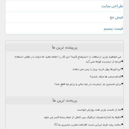
طراحی سایت
فیش حج
قیمت بیسیم
پربیننده ترین ها
می خواهید وزیر ارتباطات را استیضاح کنید؟ این کار را انجام دهید اما دولت در مقابل استفاده
مردم از اینترنت کوتاه نمی آید
اپراتورها پول خرید پرو را پس نمی دهند
کدام حساب ها حذف شدند؟
برای نخستین بار اینترنت در چه سالی و برای چه قطع شد؟
پربحث ترین ها
متا از نخست وزیر هند پوزش خواست
دقیقا به اندازه مصرف ترافیک بین الملل از حجم بسته کسر می شود
ساخت پلت فرم ایرانی تست اقدامات مخرب سایبری به AI