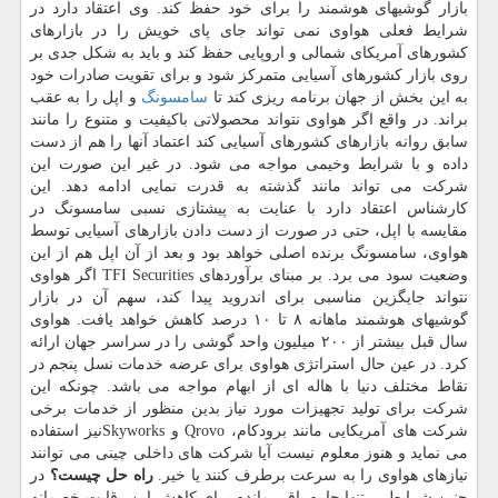
بازار گوشیهای هوشمند را برای خود حفظ كند. وی اعتقاد دارد در
شرایط فعلی هواوی نمی تواند جای پای خویش را در بازارهای
كشورهای آمریكای شمالی و اروپایی حفظ كند و باید به شكل جدی بر
روی بازار كشورهای آسیایی متمركز شود و برای تقویت صادرات خود
به این بخش از جهان برنامه ریزی كند تا
سامسونگ
و اپل را به عقب
براند. در واقع اگر هواوی نتواند محصولاتی باكیفیت و متنوع را مانند
سابق روانه بازارهای كشورهای آسیایی كند اعتماد آنها را هم از دست
داده و با شرایط وخیمی مواجه می شود. در غیر این صورت این
شركت می تواند مانند گذشته به قدرت نمایی ادامه دهد. این
كارشناس اعتقاد دارد با عنایت به پیشتازی نسبی سامسونگ در
مقایسه با اپل، حتی در صورت از دست دادن بازارهای آسیایی توسط
هواوی، سامسونگ برنده اصلی خواهد بود و بعد از آن اپل هم از این
وضعیت سود می برد. بر مبنای برآوردهای TFI Securities اگر هواوی
نتواند جایگزین مناسبی برای اندروید پیدا كند، سهم آن در بازار
گوشیهای هوشمند ماهانه ۸ تا ۱۰ درصد كاهش خواهد یافت. هواوی
سال قبل بیشتر از ۲۰۰ میلیون واحد گوشی را در سراسر جهان ارائه
كرد. در عین حال استراتژی هواوی برای عرضه خدمات نسل پنجم در
نقاط مختلف دنیا با هاله ای از ابهام مواجه می باشد. چونكه این
شركت برای تولید تجهیزات مورد نیاز بدین منظور از خدمات برخی
شركت های آمریكایی مانند برودكام، Qrovo و Skyworksنیز استفاده
می نماید و هنوز معلوم نیست آیا شركت های داخلی چینی می توانند
نیازهای هواوی را به سرعت برطرف كنند یا خیر.
راه حل چیست؟
در
چنین شرایطی، تنها چاره باقی مانده برای كاهش این رقابت خصمانه