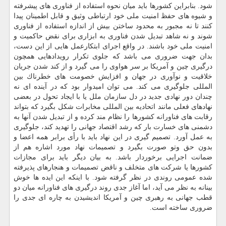
شود. بنابراین كشورها باید میان نحوه استفاده از فناوری های پیشرفته
و شیوه های حفظ امنیت ملی خود ارتباطی وثیق و قابل اطمینان پیدا
كنند تا نه مجبور به محدود ساختن بیش از اندازه استفاده از فناوری
شوند و نه شاهد تبدیل شدن فناوری به ابزاری برای نقض حاكمیت و
امنیت ملی خود باشند. در واقع اجرای ابتكارعمل هایی از این دست،
بدان جهت ضروری می باشد كه جلوی تكرار رویدادهایی همچون
درگیری چین و آمریكا بر سر هواوی را می گیرد و از كند شدن جریان
خلاقیت و نوآوری در جهان و افزایش خصومت های خطرناك بین
المللی جلوگیری می كند. می توان امیدوار بود كه در آینده ای نه
چندان دور نهادی جدید در دل سازمان ملل یا با ایجاد تحول در بعضی
نهادهای فعلی مانند اتحادیه بین المللی مخابرات شكل بگیرد كه بتواند
رقابت های فناورانه كشورها را نظام مند كرده و از تبدیل شدن آنها به
دشمنی های خسارت بار كه رشد اقتصاد جهانی را تهدید كند، جلوگیری
به عمل آورد. تصمیم گیری در این نهاد باید با رأی برابر همه اعضا و
بدون حق وتو صورت بگیرد و تصمیمات نهاد مورد اشاره هم از
ضمانت اجرایی برخوردار باشد. به بیان دیگر باید برای مجازات
كشورها یا شركت های متخلف و ناقض تصمیمات و هنجارهای پذیرفته
شده عمومی روندی در نظر گرفته شود. با اینكه این ایده ها خوش
بینانه به نظر می آید، اما آغاز جدی روند درگیری های فناورانه میان دو
قطب جهانی به رهبری چین و آمریكا اندیشیدن به چاره ای جدی را
ضروری ساخته است.