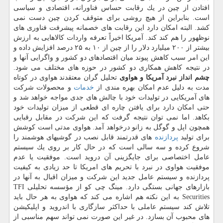
افتادن از چین در یك رقابت حساس فناورانه، اقتصادی و سیاسی
است. بنابراین از هیچ روشی برای متوقف كردن چین دست نمی
كشد. البته امكان دارد این رقابت های خصمانه پیشرفت فناوری های
نوظهور را هم كند كند. آمریكا اخیراً تعرفه واردات كالاهایی به ارزش
بیشتر از ۲۰۰ میلیارد دلار را از چین از ۱۰ به ۲۵ درصد افزایش داده و
این امر سبب كاهش پیوند میان اقتصادهای دو كشور و واگرایی آنها و
در نتیجه كاهش همكاری دو كشور در حوزه های مختلف می شود.
چشم انداز نبرد آمریكا و هواوی
تحلیل گران معتقدند هواوی در كوتاه
مدت به دلیل عدم امكان بهره مندی از
خدمات
و محصولات شركت
های آمریكایی در تولیدات خود با چالش های جدی مواجه خواهد شد و
حتی امكان دارد برای یافتن چاره ای قطعی از میزان تولیدات خود
بكاهد. اما نمی توان نتیجه گرفت كه این شركت در مقابل رقبایی
همچون اپل و گوگل به زانو درخواهد آمد. هواوی مدتی است كوشش
برای تولید
پردازنده
های قدرتمند قابل نصب در گوشیهای هوشمند را
شروع كرده و سه سالی است كه در حال كار بر روی یك سیستم
عامل اختصاصی برای جایگزینی آن دروید است. موفقیت یا عدم
موفقیت هواوی در نبرد با تحریم های امریكا تا حد زیادی به كیفیت
پردازنده و سیستم عامل جدید این شركت و میزان اقبال به آنها در
بازارهای جهانی بستگی دارد. مینگ چی كو از مؤسسه تحلیلی TFI
Securities به این نكته هم اشاره می كند كه هواوی به هر حال باید
تلاش كند سیستم عاملی با حداكثر سازگاری با اندروید و اپلیكیشن
های محبوب آن بسازد. در غیر این صورت نمی تواند سهم مناسبی از