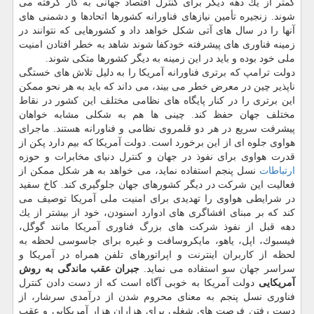
كمتر از یك دهه دیگر برای كنترل اقتصاد جهانی به كار گرفته می
شوند. زنجیره تأمین نیازهای فناورانه كشورها اتحادها و دشمنی های
آنها را در سال های آتی شكل خواهد داد و كشورهایی كه نتوانند در
زمینه فناوری های پیشرفته خودكفا شوند شاهد به خطر افتادن امنیت
ملی خود بوده و باید در این زمینه به دیگر كشورها متكی شوند.
دولت ترامپ كه برتری فناورانه آمریكا را به دلیل تلاش های خستگی
ناپذیر چین در معرض خطر می بیند، می داند كه باید به هر نحو ممكن
این برتری را در كنار پایگاه های نظامی مختلف این كشور در نقاط
مختلف جهان حفظ كند. چینی ها هم به شكلی مشابه خواهان
پیشرفت سریع در هر دو قلمروی نظامی و فناورانه هستند. ماجرای
هواوی جلوه ای از این برخورد است. دولت آمریكا كه بیم دارد پكن از
قدرت هواوی برای نفوذ در جهان و كنترل دنیای مخابرات و حوزه
ارتباطات
نسل پنجم استفاده نماید، می خواهد به هر شكل ممكن از
فعالیت این شركت در دیگر كشورهای جهان جلوگیری كند. كاخ سفید
در شرایطی هواوی را تهدیدی برای امنیت ملی آمریكا توصیف می
كند كه بر مبنای افشاگری های ادوارد اسنودن، خود از بیشتر از یك
دهه قبل از نفوذ شركت های بزرگ فناوری آمریكا مانند گوگل،
فیسبوك، اپل، یاهو، مایكروسافت و غیره برای جاسوسی لحظه به
لحظه از كاربران اینترنت و اپراتورهای تلفن همراه در آمریكا و
سراسر جهان سو استفاده می نماید.
جبران عقب ماندگی به روش
آمریكایی
دولت آمریكا به خوبی آگاه است كه از دست دادن كنترل
فناوری نسل پنجم به معنای محروم شدن از درآمدی سرشار، از
دست رفتن فرصت های شغلی برای هزاران هزار آمریكایی و عقب