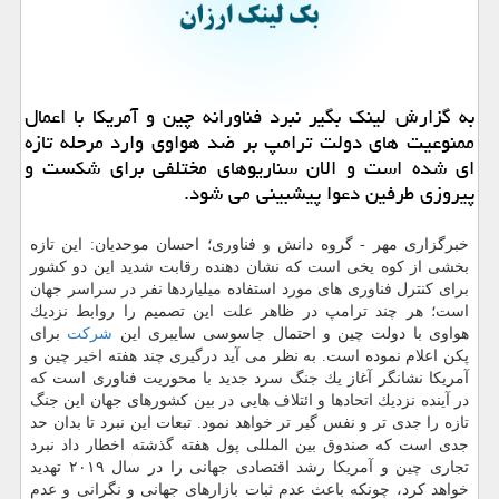
به گزارش لینك بگیر نبرد فناورانه چین و آمریكا با اعمال
ممنوعیت های دولت ترامپ بر ضد هواوی وارد مرحله تازه
ای شده است و الان سناریوهای مختلفی برای شكست و
پیروزی طرفین دعوا پیشبینی می شود.
خبرگزاری مهر - گروه دانش و فناوری؛ احسان موحدیان: این تازه
بخشی از كوه یخی است كه نشان دهنده رقابت شدید این دو كشور
برای كنترل فناوری های مورد استفاده میلیاردها نفر در سراسر جهان
است؛ هر چند ترامپ در ظاهر علت این تصمیم را روابط نزدیك
هواوی با دولت چین و احتمال جاسوسی سایبری این
شركت
برای
پكن اعلام نموده است. به نظر می آید درگیری چند هفته اخیر چین و
آمریكا نشانگر آغاز یك جنگ سرد جدید با محوریت فناوری است كه
در آینده نزدیك اتحادها و ائتلاف هایی در بین كشورهای جهان این جنگ
تازه را جدی تر و نفس گیر تر خواهد نمود. تبعات این نبرد تا بدان حد
جدی است كه صندوق بین المللی پول هفته گذشته اخطار داد نبرد
تجاری چین و آمریكا رشد اقتصادی جهانی را در سال ۲۰۱۹ تهدید
خواهد كرد، چونكه باعث عدم ثبات بازارهای جهانی و نگرانی و عدم