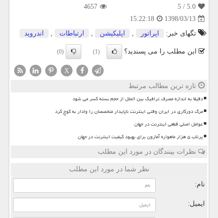
4657
/ 5
5.0
1398/03/13
15:22:18
تگهای خبر:
اپراتور
,
اپلیكیشن
,
ارتباطات
,
اندروید
این مطلب را می پسندید؟
(0)
(1)
X
تازه ترین مطالب مرتبط
دقیقا به اندازه مصرف ترافیک بین الملل از حجم بسته کسر می شود
مرگ دورکاری در ایران وقتی اینترنت ناپایدار متخصصان را وادار به کوچ کرد
عوامل اصلی قطعی اینترنت در جهان
پرتاب ۵ هزار ماهواره آمازون برای بهبود کیفیت اینترنت در جهان
نظرات بینندگان در مورد این مطلب
نظر شما در مورد این مطلب
نام:
ایمیل: