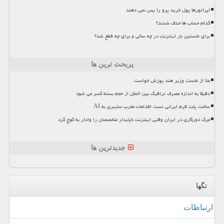
اپراتورها پول خرید پرو را پس نمی دهند
کدام حساب ها حذف شدند؟
برای نخستین بار اینترنت در چه سالی و برای چه قطع شد؟
پربحث ترین ها
متا از نخست وزیر هند پوزش خواست
دقیقا به اندازه مصرف ترافیک بین الملل از حجم بسته کسر می شود
ساخت پلت فرم ایرانی تست اقدامات مخرب سایبری به AI
مرگ دورکاری در ایران وقتی اینترنت ناپایدار متخصصان را وادار به کوچ کرد
جدیدترین ها
تگها
ارتباطات