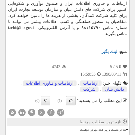
ارتباطات و فناوری اطلاعات ایران و صندوق نوآوری و شكوفایی
كشور برای شركت های دانش بنیان و سازمان توسعه تجارت ایران
برای كلیه شركت كنندگان، بخشی از هزینه ها را تامین خواهند كرد.
متقاضیان به منظور هماهنگی و كسب اطلاعات بیشتر می توانند با
شماره تماس ۸۸۱۱۵۷۹۰ و یا آدرس الكترونیكی taebi@ito.gov.ir
تماس بگیرند.
منبع:
لینك بگیر
4742
/ 5
5.0
1398/03/11
15:59:53
تگهای خبر:
ارتباطات
,
ارتباطات و فناوری اطلاعات
,
دانش بنیان
,
شركت
این مطلب را می پسندید؟
(0)
(1)
X
تازه ترین مطالب مرتبط
متا از نخست وزیر هند پوزش خواست