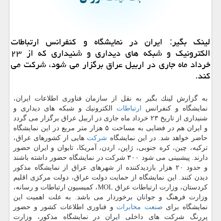
لینك بگیر: ایران در نمایشگاه و كنفرانس ارتباطات
الكترونیك و شبكه های دیداری و شنیداری كه از ۲۳
خرداد ماه جاری در اربیل عراق برگزار می شود، شركت می
كند.
به گزارش لینك بگیر به نقل از سازمان فناوری اطلاعات ایران،
نمایشگاه و كنفرانس
ارتباطات
الكترونیك و شبكه های دیداری و
شنیداری از تاریخ ۲۳ خرداد ماه جاری در اربیل عراق برگزار می گردد
و ایران هم در فضایی به مساحت ۵ هزار متر مربع در این نمایشگاه
حاضر خواهد شد. در این نمایشگاه
شركت
هایی از كشورهای عراق،
تركیه، چین، كره جنوبی، ژاپن، اردن، آمریكا، تایوان و ایران حضور
دارند. پیشبینی می شود ۳۰۰ شركت در نمایشگاه حضور داشته باشند
و حدود ۲۰ هزار بازدیدكننده از شهرهای عراق از نمایشگاه مذكور
دیدن كنند. این نمایشگاه از حمایت دولت عراق، دولت مركزی اقلیم
كردستان، وزارت ارتباطات عراق MOL، كمیسیون ارتباطات و رسانه،
وزارت فرهنگ و جوانان برخوردار می باشد. به علت اهمیت این
نمایشگاه برای
صنعت
مخابرات
و فناوری اطلاعات كشور و حضور
پررنگ شركت های داخلی ایران در نمایشگاه مذكور، وزارت