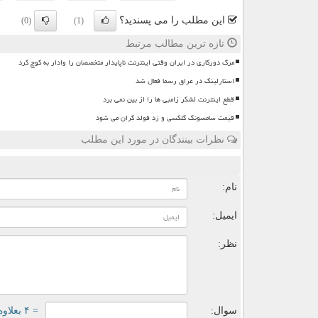
این مطلب را می پسندید؟
(0)
(1)
تازه ترین مطالب مرتبط
مرگ دورکاری در ایران وقتی اینترنت ناپایدار متخصصان را وادار به کوچ کرد
استارلینک در عراق رسما فعال شد
قطع اینترنت لشکر زامبی ها را از بین نمی برد
قیمت سامسونگ گلکسی و زد فولد گران می شود
نظرات بینندگان در مورد این مطلب
ن
نام:
ایمیل:
نظر:
سوال:
= ۴ بعلاوه ۵