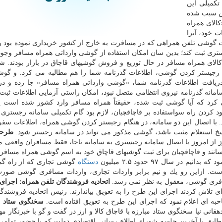
تكمیلی این
ین سبب شده
كالای همراه
ت خود، آنرا
ت گوشی تلفن همراهی كه در مسافرت به خارج از كشور خریداری نموده بود را
ستری ثبت كند؛ بدین سان امكان استفاده از گوشی وارداتی همراه مسافر وجو
لای همراه مسافر در حال توزیع و فروش گوشیهای قاچاق در بازار بودند. ش
ی رجیستر كردن گوشی، اطلاعات گذرنامه شما را هم مطالبه می كرد. و گو
ریافت اطلاعات گذرنامه شما، «گوشی وارداتی همراه مسافر» جا زده و در
مانه گذرنامه نیروی انتظامی متصل نبود، امكان راستی آزمایی اطلاعات ثبت
رد كه آیا گوشی ثبت شده، حقیقتاً همراه مسافر وارد كشور شده است ی
 كردن راه سواستفاده بر قاچاقچیان، لازم بود گام تكمیلی سامانه رجستری 
 با اتصال این دو سامانه، در هنگام رجیستر كردن گوشی همراه، اطلاعات سف
اسخ استعلام مثبت باشد، گوشی مذكور می تواند در سامانه رجستر شود.
طرحی
رز از امروز با اتصال سامانه رجیستری به سامانه ناجا، فقط مسافران واقعی می
انند و قاچاقچیان برای ثبت گوشیهای قاچاق خود به اسم گوشی همراه مسافر، ع
ر سال ۹۷ حدود ۲.۵ میلیون
دستگاه
ت. ازاین رو یك و نیم برابر واردات تجاری، واردات مسافری گوشی صورت
سافری گوشی، معقول به نظر نمی رسد.
اتحادیه فروشندگان تلفن همراه: اجرای
تلاش كردند اجرای این طرح را به تعویق بیاندازند. رئیس اتحادیه فروشندگا
حبه ای اعلام نمود كه اجرای این طرح به تعویق افتاده است.
سخنگوی ستاد مب
قانی نیا سخنگوی ستاد مبارزه با قاچاق كالا و ارز در گفت و گو با خبرنگار مه
 مطابق با آخرین جلسه شورای اطلاع رسانی اقتصادی دولت كه با حضور تمامی