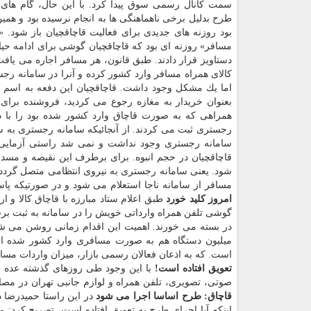
سمت كانال رسمی سوق پیدا كرد. با این حال، گام های 
طرح بدلیل برخی ناهماهنگی ها به انجام نرسیده بود و هم
بود روزنه های جدیدی برای فعالیت قاچاقچیان باز شود. «
مسافر» روزنه ای بود كه قاچاقچیان گوشی برای ادامه حیا
دستاویز قرار دادند. طبق قانون، هر مسافر اجاره می یاف
كالای همراه مسافر وارد كشور كرده و آنرا در سامانه رج
اما یك مشكل وجود داشت. قاچاقچیان این دفعه به اسم كا
بعنوان خریدار به مغازه رجوع می كردید، فروشنده برا
همراهی كه به صورت قاچاق وارد كشور شده بود را با د
رجستری ثبت می كردند. از آنجائیكه سامانه رجستری به سا
سامانه رجستری وجود نداشت و نمی شد راستی آزمایی ك
قاچاقچیان در حجم انبوه. برای برطرف این نقیصه و مسدود
شود. یعنی سامانه رجستری به نیروی انتظامی متصل گردد.
مسافر از سامانه ناجا استعلام می شود و در صورتیكه پ
امروز كلید خورد
طبق اعلام ستاد مبارزه با قاچاق كالا و ا
گوشی تلفن همراه وارداتی خویش را در سامانه به ثبت برس
در بسته می خورند. اهمیت این اقدام زمانی روشن می شود كه بدانیم د
میلیون دستگاه هم به صورت مسافری وارد كشور شده اس
است. كه به اذعان فعالان رسمی بازار، میزان واردات م
تعویق افتاده است!
با این وجود طی روزهای گذشته عده ای 
صوتی، تصویری، تلفن همراه و لوازم جانبی تهران در مصا
قاچاق: طرح اساسا اجرا می شود
در این راستا حمیدرضا ده
اینكه آیا اجرای طرح به تعویق افتاده است، تصریح كرد: