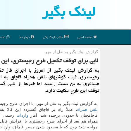
لینك بگیر
صفحه اصلی
مطالب لینك بگیر
درباره ما
تماس 
گزارش لینك بگیر به نقل از مهر
لابی برای توقف تكمیل طرح رجیستری، این 
به گزارش لینك بگیر از امروز با اجرای فاز تك
رجیستری، ثبت گوشیهای تلفن همراه قاچاق به 
مسافری به بن بست رسید اما خبرها از لابی گست
توقف این طرح حكایت دارد.
به گزارش لینك بگیر به نقل از مهر، با اجرای طرح رج
تلفن همراه
، عملاً راه بر قاچاق گسترده این كالا ب
قاچاقچیان تا حدودی برچیده شد. آمار
واردات
رسمی گو
همراه هم بعد از اجرای طرح رجیستری با افزایش قابل
مواجه شد؛ چون كه با مسدود شدن مسیر قاچاق، واردات ا