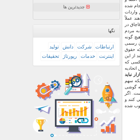
جام شده
جدیدترین ها
 واردات
د عملاً
اچاق در
به مردم
تگها
یچ گونه
ان رسمی
ارتباطات
شركت
دانش
تولید
كه حقوق
ند از این
اینترنت
خدمات
رپورتاژ
تحقیقات
كسی كه
اتحادیه
زار نباید
نكه سهم
كه گوشی
ست. اگر
 كنند و
صوب شده