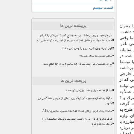
قیمت بیسیم
پربیننده ترین ها
 بعنوان
د داشت.
می خواهید وزیر ارتباطات را استیضاح کنید؟ این کار را انجام
ما وقتی
دهید اما دولت در مقابل استفاده مردم از اینترنت کوتاه نمی آید
شی تلفن
اپراتورها پول خرید پرو را پس نمی دهند
 سامانه
کدام حساب ها حذف شدند؟
 شده در
ا توسط
برای نخستین بار اینترنت در چه سالی و برای چه قطع شد؟
برداشته
ر خارجی
 كه از
پربحث ترین ها
 توانند
متا از نخست وزیر هند پوزش خواست
ملاً به
دقیقا به اندازه مصرف ترافیک بین الملل از حجم بسته کسر می
گوشی تجاری كه از راه گمرك و ۴
شود
 گرفته
 طرح به
ساخت پلت فرم ایرانی تست اقدامات مخرب سایبری به AI
ن لوازم
مرگ دورکاری در ایران وقتی اینترنت ناپایدار متخصصان را
ارزه با
وادار به کوچ کرد
ر درباره
 اعضا و