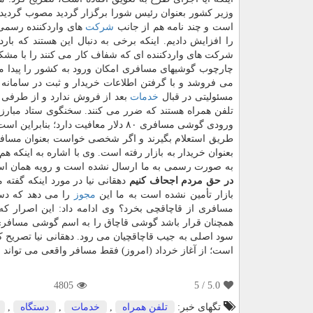
وزیر كشور بعنوان رئیس شورا برگزار گردید مصوب گردید كه
است و چند نامه هم از جانب
شركت
های واردكننده رسمی
را افزایش دادیم. اینكه برخی به دنبال این هستند كه بارد
شركت های واردكننده ای كه شفاف كار می كنند را با مشكل
چارچوب گوشیهای مسافری امكان ورود به كشور را پیدا می
می فروشد و با گرفتن اطلاعات خریدار و ثبت در سامانه
مسئولیتی در قبال
خدمات
بعد از فروش ندارد و از طرفی د
تلفن همراه هستند كه ضرر می كنند. سخنگوی ستاد مبارزه
ورودی گوشی مسافری ۸۰ دلار معافیت دار
طریق استعلام بگیرند و اگر شخصی خواست بعنوان مساف
بعنوان خریدار به بازار رفته است. وی با اشاره به اینكه 
به صورت رسمی به ما ارسال نشده است و رویه همان اس
در حق مردم اجحاف كنیم
دهقانی نیا در مورد اینكه گفته
بازار تأمین نشده است به ما این
مجوز
را می دهد كه دست
مسافری از قاچاقچی بخرد؟ وی ادامه داد: این اصرار كه 
همچنان قرار باشد گوشی قاچاق را به اسم گوشی مسافری ثب
سود اصلی به جیب قاچاقچیان می رود. دهقانی نیا تصریح
است؛ از آغاز خرداد (امروز) فقط مسافر واقعی می تواند از ۸۰ دلار معافیت برخوردار ش
4805
/ 5
5.0
تگهای خبر:
تلفن همراه
,
خدمات
,
دستگاه
,