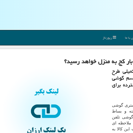
با ما
رپورتاژ
بار كج به منزل خواهد رسید؟
میلی طرح
اسم گوشی
رده برای
یستری گوشی
سته و بساط
شی تلفن
 ملاحظه ای
ین كالا به