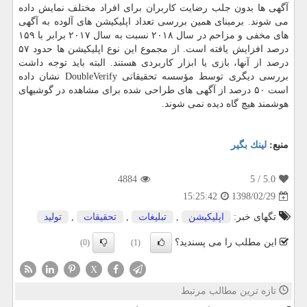
آگهی ها بدون جلب رضایت كاربران برای افراد مختلف نمایش داده
می شوند. برمبنای همین بررسی تعداد اپلیكیشن های آلوده به آگهی
های مخفی و مزاحم در سال ۲۰۱۸ نسبت به سال ۲۰۱۷ برابر با ۱۵۹
درصد افزایش یافته است. از مجموع این نوع اپلیكیشن ها حدود ۵۷
درصد از آنها، بازی یا ابزار كاربردی هستند. البته باید توجه داشت
بررسی دیگری توسط مؤسسه تحقیقاتی DoubleVerify نشان داده
است ۵۰ درصد از آگهی های طراحی شده برای مشاهده در گوشیهای
هوشمند هیچ گاه دیده نمی شوند.
منبع:
لینك بگیر
4884
/ 5
5.0
1398/02/29
15:25:42
تگهای خبر:
اپلیكیشن
,
تبلیغات
,
تحقیقات
,
تولید
این مطلب را می پسندید؟
(0)
(1)
X
تازه ترین مطالب مرتبط