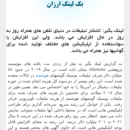
لینك بگیر: انتشار تبلیغات در دنیای تلفن های همراه روز به
روز در حال افزایش می باشد. ولی این افزایش با
سواستفاده از اپلیكیشن های مختلف تولید شده برای
گوشیها نیز همراه می باشد.
به گزارش لینك بگیر به نقل از زددی نت، یافته های مؤسسه
پژوهشی eMarketer نشان داده است در سال ۲۰۱۹ در حدود ۸۷
میلیارد دلار صرف تبلیغات بوسیله گوشیهای
هوشمند
در ایالات متحده
شده است. این رقم بیشتر از دو سوم كل هزینه انجام شده در حوزه
تبلیغات دیجیتال در آمریكا را به خود اختصاص می دهد. همین طور در
سال ۲۰۱۸ میلادی برای نخستین بار هزینه های صرف شده برای
تبلیغات بوسیله گوشیهای هوشمند از هزینه تبلیغات تلویزیونی فراتر
رفت. یكی از عوامل این رشد سریع، سرمایه گذاری برای طراحی
اپلیكیشن هایی است كه در محیط داخلی آنها تبلیغات متنوعی نمایش
داده می شود. انتظار می رود رقم صرف شده در این عرصه تا سال
۲۰۲۱ به ۲۰۱ میلیارد دلار برسد. این رشد به معنای افزایش قابل
توجه اپلیكیشن هایی است كه حاوی آگهی های مخفی هستند و این