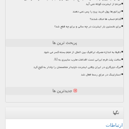
مردم از اینترنت کوتاه نمی آید
اپراتورها پول خرید پرو را پس نمی دهند
کدام حساب ها حذف شدند؟
برای نخستین بار اینترنت در چه سالی و برای چه قطع شد؟
پربحث ترین ها
دقیقا به اندازه مصرف ترافیک بین الملل از حجم بسته کسر می شود
ساخت پلت فرم ایرانی تست اقدامات مخرب سایبری به AI
مرگ دورکاری در ایران وقتی اینترنت ناپایدار متخصصان را وادار به کوچ کرد
استارلینک در عراق رسما فعال شد
جدیدترین ها
تگها
ارتباطات