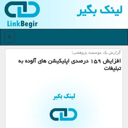
لینك بگیر
منو
گزارش یك موسسه پژوهشی؛
افزایش ۱۵۹ درصدی اپلیكیشن های آلوده به
تبلیغات