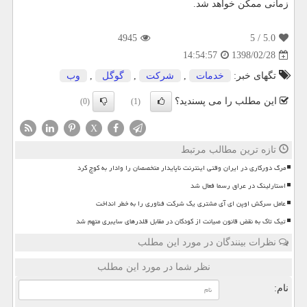
زمانی ممكن خواهد شد.
4945
/ 5
5.0
1398/02/28
14:54:57
تگهای خبر:
خدمات
,
شركت
,
گوگل
,
وب
این مطلب را می پسندید؟
(0)
(1)
X
تازه ترین مطالب مرتبط
مرگ دورکاری در ایران وقتی اینترنت ناپایدار متخصصان را وادار به کوچ کرد
استارلینک در عراق رسما فعال شد
عامل سرکش اوپن ای آی مشتری یک شرکت فناوری را به خطر انداخت
تیک تاک به نقض قانون صیانت از کودکان در مقابل قلدرهای سایبری متهم شد
نظرات بینندگان در مورد این مطلب
نظر شما در مورد این مطلب
نام: