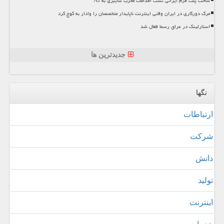
ساخت پلت فرم ایرانی تست اقدامات مخرب سایبری به AI
مرگ دورکاری در ایران وقتی اینترنت ناپایدار متخصصان را وادار به کوچ کرد
استارلینک در عراق رسما فعال شد
جدیدترین ها
تگها
ارتباطات
شركت
دانش
تولید
اینترنت