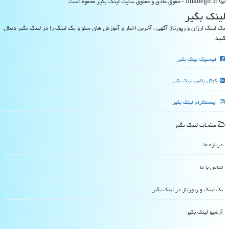
linkbegir.ir - حقوق مادی و معنوی سایت لینك بگیر محفوظ است
لینك بگیر
بک لینک ارزان و رپورتاژ آگهی ، آخرین اخبار و آموزش های سئو و بک لینک را در لینک بگیر دنبال
کنید
فیسبوک لینک بگیر
گوگل پلاس لینک بگیر
اینستاگرام لینک بگیر
صفحات لینك بگیر
درباره ما
تماس با ما
بک لینک و رپورتاژ در لینك بگیر
آرشیو لینك بگیر