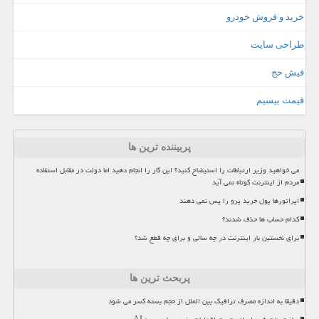
خرید و فروش خودرو
طراحی سایت
فیش حج
قیمت بیسیم
پربیننده ترین ها
می خواهید وزیر ارتباطات را استیضاح کنید؟ این کار را انجام دهید اما دولت در مقابل استفاده
مردم از اینترنت کوتاه نمی آید
اپراتورها پول خرید پرو را پس نمی دهند
کدام حساب ها حذف شدند؟
برای نخستین بار اینترنت در چه سالی و برای چه قطع شد؟
پربحث ترین ها
دقیقا به اندازه مصرف ترافیک بین الملل از حجم بسته کسر می شود