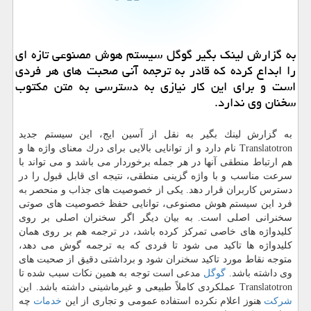
به گزارش لینك بگیر گوگل سیستم هوش مصنوعی تازه ای
را ابداع كرده كه قادر به ترجمه آنی صحبت های هر فردی
است و برای این كار نیازی به دسترسی به متن مكتوب
سخنان وی ندارد.
به گزارش لینك بگیر به نقل از آسین ایج، این سیستم جدید
Translatotron نام دارد و از توانایی بالایی برای درك معنای واژه ها و
هم ارتباط منطقی آنها در هر جمله برخوردار می باشد و می تواند با
سرعت مناسب و با واژه گزینی منطقی، نتیجه ای قابل قبول را در
دسترس كاربران قرار دهد. یكی از خصوصیت های جذاب و منحصر به
فرد این سیستم هوش مصنوعی، توانایی حفظ خصوصیت های صوتی
سخنرانی اصلی است. به بیان دیگر اگر سخنران اصلی بر روی
كلیدواژه های خاصی تمركز كرده باشد، در ترجمه هم بر روی همان
كلیدواژه ها تاكید می شود تا فردی كه به ترجمه گوش می دهد،
متوجه نقاط مورد تاكید سخنران شود و برداشتی دقیق از صحبت های
وی داشته باشد.
گوگل
مدعی است توجه به همین نكات سبب شده تا
Translatotron عملكردی كاملاً طبیعی و غیرماشینی داشته باشد. این
شركت
هنوز اعلام نكرده استفاده عمومی و تجاری از این
خدمات
چه