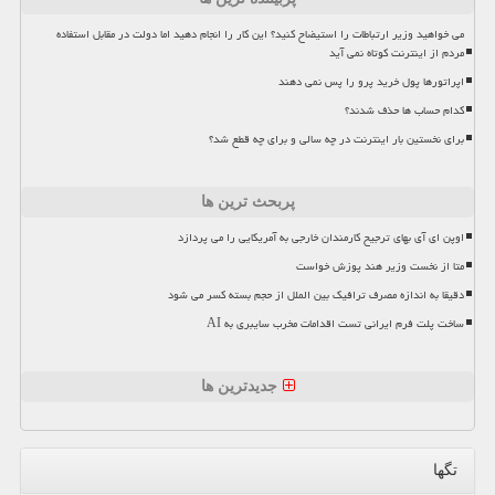
می خواهید وزیر ارتباطات را استیضاح کنید؟ این کار را انجام دهید اما دولت در مقابل استفاده
مردم از اینترنت کوتاه نمی آید
اپراتورها پول خرید پرو را پس نمی دهند
کدام حساب ها حذف شدند؟
برای نخستین بار اینترنت در چه سالی و برای چه قطع شد؟
پربحث ترین ها
اوپن ای آی بهای ترجیح کارمندان خارجی به آمریکایی را می پردازد
متا از نخست وزیر هند پوزش خواست
دقیقا به اندازه مصرف ترافیک بین الملل از حجم بسته کسر می شود
ساخت پلت فرم ایرانی تست اقدامات مخرب سایبری به AI
جدیدترین ها
تگها