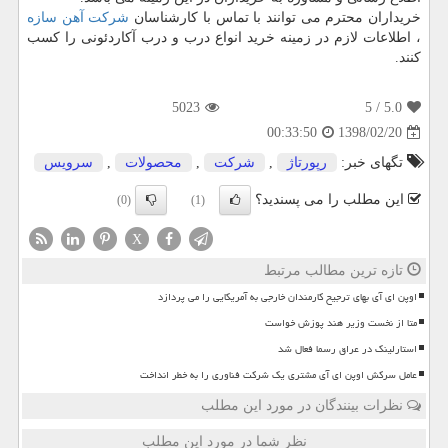
خریداران محترم می توانند با تماس با کارشناسان
شرکت آهن سازه
، اطلاعات لازم در زمینه خرید انواع درب و درب آکاردئونی را کسب
کنند.
5023
/ 5
5.0
1398/02/20
00:33:50
تگهای خبر:
رپورتاژ
,
شركت
,
محصولات
,
سرویس
این مطلب را می پسندید؟
(0)
(1)
X
تازه ترین مطالب مرتبط
اوپن ای آی بهای ترجیح کارمندان خارجی به آمریکایی را می پردازد
متا از نخست وزیر هند پوزش خواست
استارلینک در عراق رسما فعال شد
عامل سرکش اوپن ای آی مشتری یک شرکت فناوری را به خطر انداخت
نظرات بینندگان در مورد این مطلب
نظر شما در مورد این مطلب