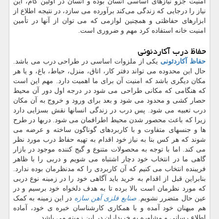
امنیت جزو نیازهای اساسی انسان بوده و انسان در اولین گام، این
نیاز را درجایی که زندگی می‌کند برآورده می سازد، در نتیجه اطلاع از
ابزارهای حفاظتی و همچنین لوازمی که می توان از آنها در تأمین
امنیت خانه استفاده کرد مهم و ضروری است.
حفاظ درب آکاردئونی
حفاظ آکاردئونی
یکی از ملزوات اساسی در طراحی درب می باشد.
حال این محدوده می تواند دفتر کار، اتاق، منزل، حیاط، باغ، و یا هر
مکان دیگری باشد که امنیت آن برای ما اهمیت دارد. مهم این است
که هنگامی که مکانی طراحی می شود در درجه اول دور آن محیط
حصار کشی و محدود می شود و بعد برای ورود و خروج به آن مکان
درب تعبیه می شود. پس درب در زندگی انسانها نقش بسزایی دارد
زیرا که باعث محصور شدن محیط اطرافمان می شود. دربها در طرح
ها و جنسهای متفاوت و با کاربردهای گوناگون ساخته و عرضه می
شوند که هر کس بنا به نیاز خود اقدام به تهیه حفاظ درب مورد نظر
می کند. اما با توجه به محصولات متنوع و گیج کننده موجود در بازار
گاهی ما در انتخاب خود دچار اشتباه می شویم و دربی را با ظاهر
فریبنده انتخاب می کنیم که آن کاربردی را که مدنظرمان بوده ندارد.
بنابراین قبل از اقدام به خرید باید آگاهی خود را در زمینه نوع دربی
که مورد نظرمان است بالا برده تا به هدف دلخواه خود برسیم و در
عین حال متضرر نشویم.
صنایع فلزی آهن سازه
در این زمینه به کمک
هم میهنان خود آمده و با همکاری کارشناسان خبره ی خود، آماده
اطلاع رسانی و مشاوره به خریداران در این زمینه می باشد.