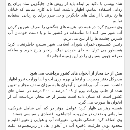
شاه ویسی با تاكید بر اینكه باید از روش های جایگزین نمك برای یخ
زدایی استفاده نماییم، اظهار داشت: ابتدا باید كاری نماییم كه خیابان
ها یخ نزنند یا از نمك های جایگزین و بی ضرر برای یخ زدایی استفاده
نماییم.
وی تصریح كرد: در همه دنیا هزینه های هنگفتی را صرف شیرین كردن
آب شور می كنند اما متأسفانه در كشور ما و با دست خودمان آب
شیرین چشمه ها را از بین می بریم.
رئیس كمیسیون عمران شورای اسلامی شهر سنندج خاطرنشان كرد:
همینطور می توان به جای خریدن نمك، زنجیر چرخ خرید و سالانه
صرفه جویی بسیاری را در این زمینه انجام داد.
بیش از حد مجاز از آبخوان های كشور برداشت می شود
مدیركل دفتر مدیریت و ارتقای بهره وری آب و آبفا وزارت نیرو اظهار
داشت: نسبت آب برداشتی از آبخوان ها به میزان سقف مجاز و تعیین
شده از جانب وزرات نیرو از ۱۰۸ درصد تا ۲۰۰ درصد در استان های
كشور است كه نشان داده است بیشتر از حد مجاز، برداشت آب از
آبخوان ها صورت می گیرد.
بنفشه زهرایی ظهار كرد: عوامل مؤثر در كم آبی شامل فیزیكی،
سازمانی و ضعف در مدیریت، اجتماعی، اقتصادی و سیاسی هستند.
وی اضافه كرد: خشكی طبیعی، تغییرات آب و هوایی و تغییر اقلیم و
محدود بودن ظرفیت ذخیره آب در آبخوان ها، در زیرمجموعه علت