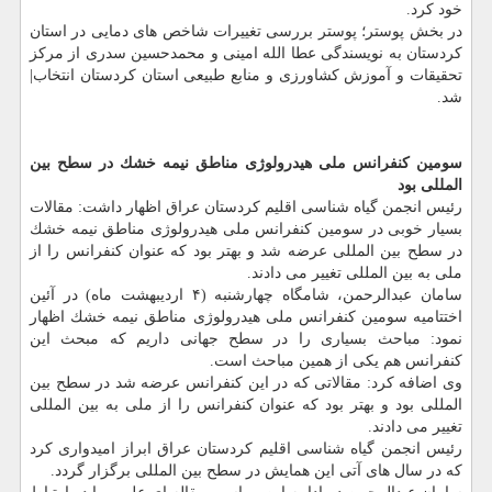
خود كرد.
در بخش پوستر؛ پوستر بررسی تغییرات شاخص های دمایی در استان
كردستان به نویسندگی عطا الله امینی و محمدحسین سدری از مركز
تحقیقات و آموزش كشاورزی و منابع طبیعی استان كردستان انتخاب|
شد.
سومین كنفرانس ملی هیدرولوژی مناطق نیمه خشك در سطح بین
المللی بود
رئیس انجمن گیاه شناسی اقلیم كردستان عراق اظهار داشت: مقالات
بسیار خوبی در سومین كنفرانس ملی هیدرولوژی مناطق نیمه خشك
در سطح بین المللی عرضه شد و بهتر بود كه عنوان كنفرانس را از
ملی به بین المللی تغییر می دادند.
سامان عبدالرحمن، شامگاه چهارشنبه (۴ اردیبهشت ماه) در آئین
اختتامیه سومین كنفرانس ملی هیدرولوژی مناطق نیمه خشك اظهار
نمود: مباحث بسیاری را در سطح جهانی داریم كه مبحث این
كنفرانس هم یكی از همین مباحث است.
وی اضافه كرد: مقالاتی كه در این كنفرانس عرضه شد در سطح بین
المللی بود و بهتر بود كه عنوان كنفرانس را از ملی به بین المللی
تغییر می دادند.
رئیس انجمن گیاه شناسی اقلیم كردستان عراق ابراز امیدواری كرد
كه در سال های آتی این همایش در سطح بین المللی برگزار گردد.