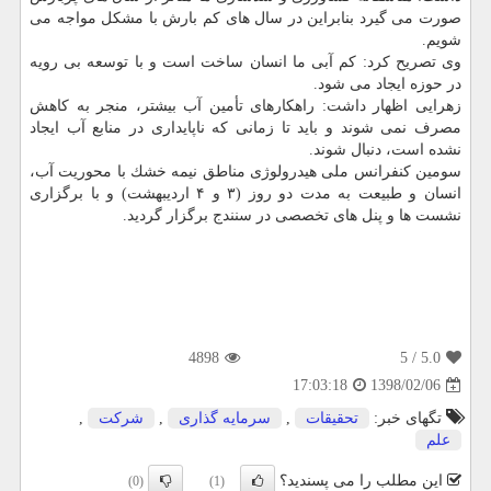
صورت می گیرد بنابراین در سال های كم بارش با مشكل مواجه می
شویم.
وی تصریح كرد: كم آبی ما انسان ساخت است و با توسعه بی رویه
در حوزه ایجاد می شود.
زهرایی اظهار داشت: راهكارهای تأمین آب بیشتر، منجر به كاهش
مصرف نمی شوند و باید تا زمانی كه ناپایداری در منابع آب ایجاد
نشده است، دنبال شوند.
سومین كنفرانس ملی هیدرولوژی مناطق نیمه خشك با محوریت آب،
انسان و طبیعت به مدت دو روز (۳ و ۴ اردیبهشت) و با برگزاری
نشست ها و پنل های تخصصی در سنندج برگزار گردید.
4898
/ 5
5.0
1398/02/06
17:03:18
تگهای خبر:
تحقیقات
,
سرمایه گذاری
,
شركت
,
علم
این مطلب را می پسندید؟
(0)
(1)