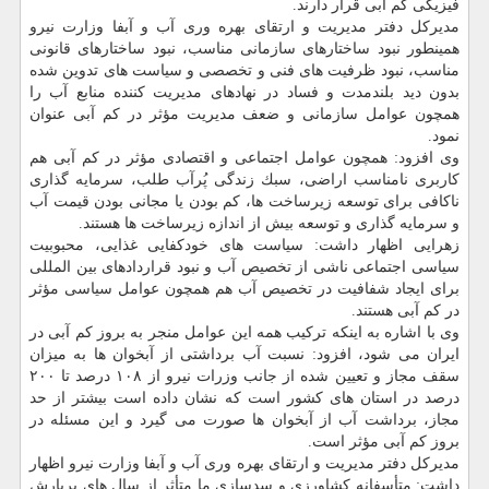
فیزیكی كم آبی قرار دارند.
مدیركل دفتر مدیریت و ارتقای بهره وری آب و آبفا وزارت نیرو
همینطور نبود ساختارهای سازمانی مناسب، نبود ساختارهای قانونی
مناسب، نبود ظرفیت های فنی و تخصصی و سیاست های تدوین شده
بدون دید بلندمدت و فساد در نهادهای مدیریت كننده منابع آب را
همچون عوامل سازمانی و ضعف مدیریت مؤثر در كم آبی عنوان
نمود.
وی افزود: همچون عوامل اجتماعی و اقتصادی مؤثر در كم آبی هم
كاربری نامناسب اراضی، سبك زندگی پُرآب طلب، سرمایه گذاری
ناكافی برای توسعه زیرساخت ها، كم بودن یا مجانی بودن قیمت آب
و سرمایه گذاری و توسعه بیش از اندازه زیرساخت ها هستند.
زهرایی اظهار داشت: سیاست های خودكفایی غذایی، محبوبیت
سیاسی اجتماعی ناشی از تخصیص آب و نبود قراردادهای بین المللی
برای ایجاد شفافیت در تخصیص آب هم همچون عوامل سیاسی مؤثر
در كم آبی هستند.
وی با اشاره به اینكه تركیب همه این عوامل منجر به بروز كم آبی در
ایران می شود، افزود: نسبت آب برداشتی از آبخوان ها به میزان
سقف مجاز و تعیین شده از جانب وزرات نیرو از ۱۰۸ درصد تا ۲۰۰
درصد در استان های كشور است كه نشان داده است بیشتر از حد
مجاز، برداشت آب از آبخوان ها صورت می گیرد و این مسئله در
بروز كم آبی مؤثر است.
مدیركل دفتر مدیریت و ارتقای بهره وری آب و آبفا وزارت نیرو اظهار
داشت: متأسفانه كشاورزی و سدسازی ما متأثر از سال های پربارش