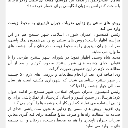
سامان عبدالرحمن در ادامه این مراسم، مقاله ای علمی را در ارتباط
با مبحث كنفرانس به زبان انگلیسی برای حضار عرضه داد.
روش های سنتی یخ زدایی ضربات جبران ناپذیری به محیط زیست
وارد می كند
رئیس كمیسیون عمران شورای اسلامی شهر سنندج هم در این
مراسم اظهار داشت: روش های سنتی یخ زدایی همچون نمك پاشی،
ضربات جبران ناپذیری را به محیط زیست، درختان و آب چشمه های
ما وارد می نماید.
مجید شاه ویسی اظهار نمود: در شورای شهر سنندج طرحی را با
عنوان احیای چشمه های شهر سنندج مصوب كردیم و بعد از آن
مطالعات لازم در این خصوص صورت گرفت.
وی اضافه كرد: بعد از انجام مطالعات و بررسی های لازم ۵۰ چشمه
در شهر سنندج شناسایی شدند كه شهرداری مكلف است هر سال
سه الی چهار چشمه را احیا كند.
رئیس كمیسیون عمران شورای اسلامی شهر سنندج در ادامه عنوان
كرد: هرسال در سطح كشور و استان كردستان از نمك پاشی برای یخ
زدایی استفاده می نمایند كه این كار آب چشمه ها را آلوده می كند.
وی افزود: روش های سنتی یخ زدایی همچون نمك پاشی جدای از
صدمه به آسفالت راه ها و صرف مبالغ هنگفت برای كله گیری معابر،
ضربات جبران ناپذیری را هم به محیط زیست، درختان و آب چشمه
های ما وارد می نماید.