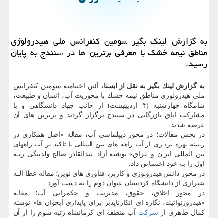
به گزارش لینك بگیر سومین كنفرانس ملی هیدرولوژی
مناطق نیمه خشك با معرفی برترین ها در سنندج به پایان
رسید.
به گزارش لینك بگیر به نقل از ایسنا،
آئین اختتامیه سومین كنفرانس
ملی هیدرولوژی مناطق نیمه خشك با محوریت آب، انسان و طبیعت،
شامگاه چهارشنبه (۴ اردیبهشت) از جانب جهاد دانشگاهی و با
مشاركت اتاق بازرگانی در سنندج برگزار گردید و برترین های آن
عرضه شدند.
در بخش مقالات؛ در محور دیپلماسی آب، مقاله «اصل همكاری در
زمینه بهره برداری از آب راهه های بین المللی با تاكید بر آب راههای
بین المللی ایران و عراق» نوشته آزاد عبدالقادر صالح ولدبیگی رتبه
اول را به خود اختصاص داد.
در محور دانش هیدرولوژی و كاربرد فناوری های نوین؛ مقاله عطا الله
شیرازی از دانشگاه كردستان عنوان دوم را به دست آورد.
در محور اخلاق، حقوق، مدیریت و حكمرانی آب؛ مقاله
«هیدروژئواتیك، نگاره ای انكارناپذیر برای پایداری آبخوان ها» نوشته
كمال طاهری از
شركت
آب منطقه ای كرمانشاه رتبه سوم را از آن