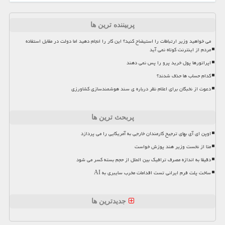
پربیننده ترین ها
می خواهید وزیر ارتباطات را استیضاح کنید؟ این کار را انجام دهید اما دولت در مقابل استفاده
مردم از اینترنت کوتاه نمی آید
اپراتورها پول خرید پرو را پس نمی دهند
کدام حساب ها حذف شدند؟
دعوت از نخبگان برای اعلام نظر درباره ی سند هوشمندسازی کشاورزی
پربحث ترین ها
اوپن ای آی بهای ترجیح کارمندان خارجی به آمریکایی را می پردازد
متا از نخست وزیر هند پوزش خواست
دقیقا به اندازه مصرف ترافیک بین الملل از حجم بسته کسر می شود
ساخت پلت فرم ایرانی تست اقدامات مخرب سایبری به AI
جدیدترین ها