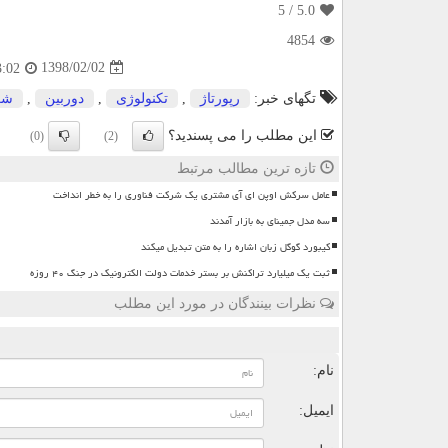
/ 5
5.0
4854
1398/02/02
3:02
تگهای خبر:
رپورتاژ
,
تكنولوژی
,
دوربین
,
شر
این مطلب را می پسندید؟
(0)
(2)
تازه ترین مطالب مرتبط
عامل سرکش اوپن ای آی مشتری یک شرکت فناوری را به خطر انداخت
سه مدل جمینای به بازار آمدند
کیبورد گوگل زبان اشاره را به متن تبدیل میکند
ثبت یک میلیارد تراکنش بر بستر خدمات دولت الکترونیک در جنگ ۴۰ روزه
نظرات بینندگان در مورد این مطلب
ن
نام:
ایمیل: