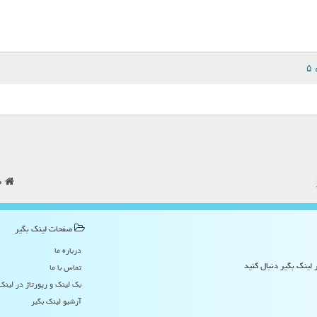
ص
صفحات لینك بگیر
درباره ما
 لینک بگیر دنبال کنید
تماس با ما
بک لینک و رپورتاژ در لینك
آرشیو لینك بگیر