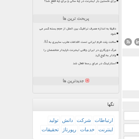
برای نخستین بار اینترنت در چه سالی و برای چه قطع شد؟
پربحث ترین ها
دقیقا به اندازه مصرف ترافیک بین الملل از حجم بسته کسر می
شود
ساخت پلت فرم ایرانی تست اقدامات مخرب سایبری به AI
مرگ دورکاری در ایران وقتی اینترنت ناپایدار متخصصان را
وادار به کوچ کرد
استارلینک در عراق رسما فعال شد
جدیدترین ها
تگها
ارتباطات
شركت
دانش
تولید
اینترنت
خدمات
رپورتاژ
تحقیقات