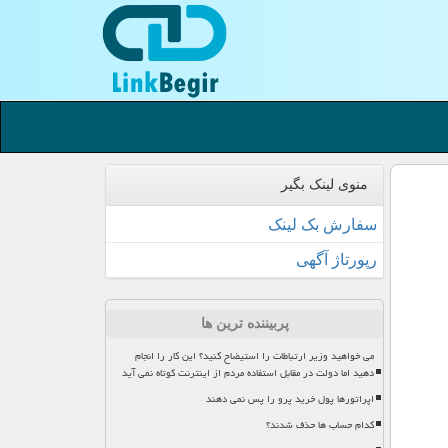
منوی لینک بگیر
سفارش بک لینک
رپورتاژ آگهی
پربیننده ترین ها
می خواهید وزیر ارتباطات را استیضاح کنید؟ این کار را انجام
دهید اما دولت در مقابل استفاده مردم از اینترنت کوتاه نمی آید
اپراتورها پول خرید پرو را پس نمی دهند
کدام حساب ها حذف شدند؟