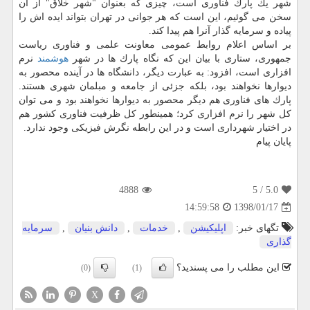
شهر یك پارك فناوری است، چیزی كه بعنوان "شهر خلاق" از آن
سخن می گوئیم، این است كه هر جوانی در تهران بتواند ایده اش را
پیاده و سرمایه گذار آنرا هم پیدا كند.
بر اساس اعلام روابط عمومی معاونت علمی و فناوری ریاست
جمهوری، ستاری با بیان این كه نگاه پارك ها در شهر
هوشمند
نرم
افزاری است، افزود: به عبارت دیگر، دانشگاه ها در آینده محصور به
دیوارها نخواهند بود، بلكه جزئی از جامعه و مبلمان شهری هستند.
پارك های فناوری هم دیگر محصور به دیوارها نخواهند بود و می توان
كل شهر را نرم افزاری كرد؛ همینطور كل ظرفیت فناوری كشور هم
در اختیار شهرداری است و در این رابطه نگرش فیزیكی وجود ندارد.
پایان پیام
4888
/ 5
5.0
1398/01/17
14:59:58
تگهای خبر:
اپلیكیشن
,
خدمات
,
دانش بنیان
,
سرمایه
گذاری
این مطلب را می پسندید؟
(0)
(1)
X