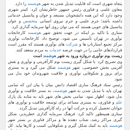
پنجاه شهری است كه قابلیت تبدیل شدن به شهر
هوشمند
را دارد.
معاون علمی و فناوری رئیس جمهور خاطرنشان كرد: كمتر شهری
وجود دارد كه این همه دانشجویان مستعد و جوان و پتانسیل خدماتی
داشته باشد؛ جرم علمی و جرم نیروی انسانی
متخصص
و جوان
پتانسیل های خوبی هستند كه می توان روی آنها سرمایه گذاری كرد.
ستاری با تاكید بر اینكه در جهت تحقق شهر
هوشمند
كارخانجات
نوآوری در تهران تأسیس می شود، توضیح داد: كارخانجات نوآوری
مركز تجمع استارتاپ ها و
شركت
های نوآوری هستند كه مقرر است
قراردادهای جانبی را در جهت عرضه
خدمات
به مردم منعقد كنند.
زیست بوم نوآوری دروازه ورود به شهر
هوشمند
است
وی تصریح كرد: با شكل گیری زیست بوم كارآفرینی و نوآوری و نقش
آفرینی بخش خصوصی، شهر
هوشمند
شكل می گیرد و به بستری
برای بروز و شكوفایی نوآوری و خلاقیت شهروندان خود بدل می
شود.
رئیس ستاد فرهنگ سازی اقتصاد دانش بنیان با بیان این كه تمامی
تهران باید با تبدیل شدن به شهر
هوشمند
، به بستر خلاقیت و نوآوری
بدل شود، اظهار نمود: تمامی بخش های شهر باید به مثابه یك پارك
علم
و فناوری، به بستری مساعد برای توسعه خلاقیت و نوآوری های
جوانان تحصیل كرده و حركت آنها در راه كارآفرینی تبدیل گردد.
ستاری همینطور تاكید كرد: فرهنگ سرمایه گذاری خطرپذیر، شكل
گیری مراكز رشد، شتاب دهنده ها و مراكز فناوری بر بستر شهر
هوشمند
باید به كمك شكل گیری و شكوفایی كسب و كارها بیاید. كل