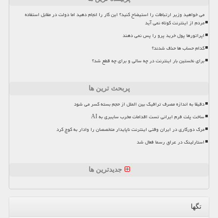
می خواهید وزیر ارتباطات را استیضاح کنید؟ این کار را انجام دهید اما دولت در مقابل استفاده
مردم از اینترنت کوتاه نمی آید
اپراتورها پول خرید پرو را پس نمی دهند
کدام حساب ها حذف شدند؟
برای نخستین بار اینترنت در چه سالی و برای چه قطع شد؟
پربحث ترین ها
دقیقا به اندازه مصرف ترافیک بین الملل از حجم بسته کسر می شود
ساخت پلت فرم ایرانی تست اقدامات مخرب سایبری به AI
مرگ دورکاری در ایران وقتی اینترنت ناپایدار متخصصان را وادار به کوچ کرد
استارلینک در عراق رسما فعال شد
جدیدترین ها
تگها