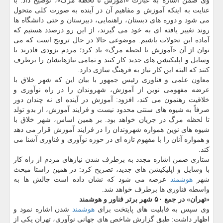
وی ضمن اشاره به عبارت «آموزش تا لحظه مرگ»، توضیح داد: با
عنایت به اینكه آموزش و مفاهیم آن در آینده به صورت كلی متحول
می شود و دوره های دبستان، راهنمایی، دبیرستان و حتی دانشگاه ها
روند تغییر یافته ای به خود می گیرند، از این رو درصدد هستیم كه
آماده این تحولات باشیم. موضوعی حالا در حال ترویج است كه می
توان از آن «آموزش تا لحظه مرگ» یاد كرد؛ مردم بزودی قادرند با
وسایل و اپلیكیشن های جدید كار كنند و تمامی نیازهایشان را برطرف
كنند كه البته این كار نیاز به فرهنگ سازی دارد.
معاون علمی و فناوری رئیس جمهور با بیان این كه شهر خلاق با
عرضه مفهومی نوین از آموزش، شهروندان را در راه نوآوری و
خلاقیت رهنمون می كند، افزود: آموزش در آینده ای نه چندان دور
صرفاً به شیوه های سنتی محدود نیست و فرایند آموزش، از بدو تولد
تا لحظه مرگ در جریان خواهد بود. بر همین اساس، شهر خلاق با
شیوه های نوین همواره شهروندان را در فرایند آموزش قرار می دهد
و همواره آنان را با مفهوم تازه ای در حوزه نوآوری و فناوری آشنا می
كند.
ستاری ضمن اشاره مجدد به برطرف شدن نیازهای مردم از راه كار
با وسایل و اپلیكیشن های جدید، تصریح كرد: در همین راستا مبحث
شهر
هوشمند
عرضه می شود كه نشان داده است چالش ها به
واسطه فناوری ها برطرف خواهد شد.
«تهران» در جمع ۵۰ شهر برتر فناور و هوشمند
وی سپس به قابلیت های پایتخت برای
هوشمند
شدن اشاره نمود و
اظهار داشت: طبق گزارش شاخص های جهانی نوآوری، تهران یكی از