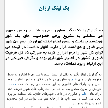
به گزارش لینك بگیر معاون علمی و فناوری رئیس جمهور
طی سخنانی به تشریح برخی خصوصیت های یك شهر
هوشمند پرداخت و ضمن اعلام اینكه تهران در جمع ۵۰ شهر
برتر فناور و هوشمند قرار دارد، اظهار داشت: در آینده می
توان كل شهر را نرم افزاری كرد؛ به صورتی كه كل ظرفیت
فناوری كشور در اختیار شهرداری بوده و نگرش فیزیكی در
این ارتباط وجود نداشته باشد.
به گزارش لینك بگیر به نقل از ایسنا،
سورنا ستاری با اشاره به تحول
مفهوم پارك های
علم
و فناوری در شهر خلاق و فناور، اظهار نمود:
نسل جدید پارك های فناوری به این سمت می رود كه همه
خدمات
خویش را بدون محدودیت به تمامی استارتاپ های شهر عرضه دهد؛
پارك های
علم
و فناوری در داخل شهرهای خلاق، یك منطقه نوآوری
ایجاد می كنند و استارتاپ ها از خانه هم می توانند در این محدوده
خدمت دریافت نمایند.