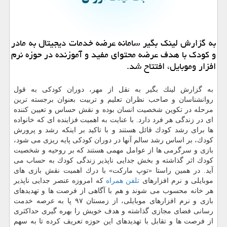
به گزارش لینك بگیر سامانه عرضه خدمات دیجیتال به مادر
و كودك با هدف عرضه محتوای مفید و آموزنده در حوزه نرم
افزار وموبایل، افتتاح شد.
به گزارش لینك بگیر به نقل از مهر، دوران كودكی به قول
روانشناسان و صاحب نظران تعلیم و تربیت بعنوان برجسته ترین
مرحله در تكوین شخصیت انسان بوده و نقش حساس و تعیین كننده
ای در زندگی هر فرد دارد. با عنایت به اهمیت فزاینده ای كه خانواده
ها برای رشد كودك قائل هستند و با تاكید بر اینكه رشد و پرورش
كودك، بر اساس رشد سالم آنها در دوران كودكی پایه ریزی می شود،
بازی و سرگرمی ها از عوامل مهمی هستند كه بر روحیه و شخصیت
كودك اثر گذاشته و بخش جدایی ناپذیر زندگی كودك به حساب می
آید. در همین راستا «توپ ماركت» با درك اهمیت نقش بازی های
موبایلی و نرم افزارهای
تلفن همراه
كه امروزه عنصر جدایی ناپذیر
هر خانه محسوب می شوند و هم با آگاهی از فرصت ها و تهدیدهای
بازی و نرم افزارهای موبایلی، از زمستان ۹۷ پا به عرصه خدمت
رسانی فضای مجازی گذاشته و هدف خویش را بهره گیری حداكثری
از فرصت ها و تقابل با تهدیدهای این حوزه تعریف كرده تا به سهم