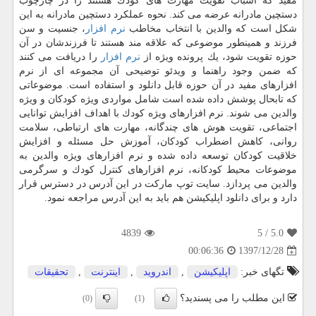
مفید كه اسباب تقویت مهارت های كودك هستند را در چارچوب
دستچین مادرانه عرضه می كند. نحوه عملكرد دستچین مادرانه به این
شكل است كه والدین با انتخاب مخاطب
نرم افزار
، جنسیت و سن
فرزند و همینطور موضوعی كه علاقه مند هستند تا فرزندشان در آن
حوزه تقویت شود، یك پرونده ویژه از
نرم افزار
را دریافت می كنند
كه ضمن وجود راهنما و ویدئو توضیحی آن مجموعه ای از نرم
افزارهای مفید در آن حوزه قابل دانلود و استفاده است. موضوعاتی
كه تابحال پوشش داده شده است شامل مواردی ویژه كودكان و ویژه
والدین می شوند. نرم افزارهای ویژه كودك با اهداف افزایش توانایی
اجتماعی، تقویت هوش های چندگانه، مهارت های ارتباطی، سلامت
روانی، كاهش اضطراب كودكان، آموزش حل مسئله و افزایش
خلاقیت كودكان توسعه داده شده و نرم افزارهای ویژه والدین به
موضوعات محیط كودكانه، نرم افزارهای كنترل كودك و سرگرمی
والدین می پردازد. سایت توپ ماركت در این آدرس در دسترس قرار
دارد و برای دانلود اپلیكیشن هم باید به این آدرس مراجعه نمود.
4839
/ 5
5.0
1397/12/28
00:06:36
تگهای خبر:
اپلیكیشن
,
اندروید
,
اینترنت
,
تحقیقات
این مطلب را می پسندید؟
(0)
(1)