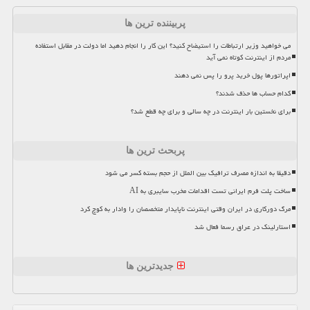
پربیننده ترین ها
می خواهید وزیر ارتباطات را استیضاح کنید؟ این کار را انجام دهید اما دولت در مقابل استفاده
مردم از اینترنت کوتاه نمی آید
اپراتورها پول خرید پرو را پس نمی دهند
کدام حساب ها حذف شدند؟
برای نخستین بار اینترنت در چه سالی و برای چه قطع شد؟
پربحث ترین ها
دقیقا به اندازه مصرف ترافیک بین الملل از حجم بسته کسر می شود
ساخت پلت فرم ایرانی تست اقدامات مخرب سایبری به AI
مرگ دورکاری در ایران وقتی اینترنت ناپایدار متخصصان را وادار به کوچ کرد
استارلینک در عراق رسما فعال شد
جدیدترین ها