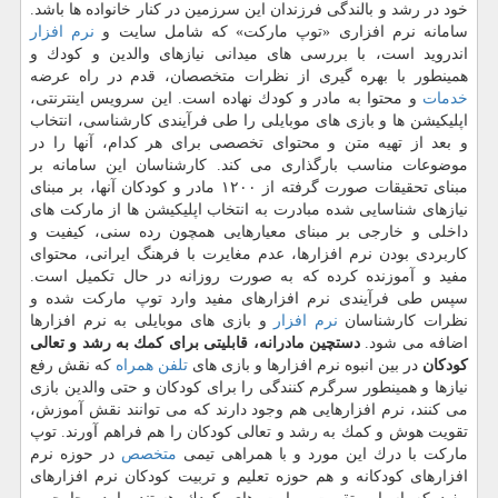
خود در رشد و بالندگی فرزندان این سرزمین در كنار خانواده ها باشد.
سامانه نرم افزاری «توپ ماركت» كه شامل سایت و
نرم افزار
اندروید است، با بررسی های میدانی نیازهای والدین و كودك و
همینطور با بهره گیری از نظرات متخصصان، قدم در راه عرضه
خدمات
و محتوا به مادر و كودك نهاده است. این سرویس اینترنتی،
اپلیكیشن ها و بازی های موبایلی را طی فرآیندی كارشناسی، انتخاب
و بعد از تهیه متن و محتوای تخصصی برای هر كدام، آنها را در
موضوعات مناسب بارگذاری می كند. كارشناسان این سامانه بر
مبنای تحقیقات صورت گرفته از ۱۲۰۰ مادر و كودكان آنها، بر مبنای
نیازهای شناسایی شده مبادرت به انتخاب اپلیكیشن ها از ماركت های
داخلی و خارجی بر مبنای معیارهایی همچون رده سنی، كیفیت و
كاربردی بودن نرم افزارها، عدم مغایرت با فرهنگ ایرانی، محتوای
مفید و آموزنده كرده كه به صورت روزانه در حال تكمیل است.
سپس طی فرآیندی نرم افزارهای مفید وارد توپ ماركت شده و
نظرات كارشناسان
نرم افزار
و بازی های موبایلی به نرم افزارها
اضافه می شود.
دستچین مادرانه، قابلیتی برای كمك به رشد و تعالی
كودكان
در بین انبوه نرم افزارها و بازی های
تلفن همراه
كه نقش رفع
نیازها و همینطور سرگرم كنندگی را برای كودكان و حتی والدین بازی
می كنند، نرم افزارهایی هم وجود دارند كه می توانند نقش آموزش،
تقویت هوش و كمك به رشد و تعالی كودكان را هم فراهم آورند. توپ
ماركت با درك این مورد و با همراهی تیمی
متخصص
در حوزه نرم
افزارهای كودكانه و هم حوزه تعلیم و تربیت كودكان نرم افزارهای