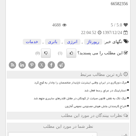
66582356
4688
/ 5
5.0
1397/12/24
22:04:52
تگهای خبر:
رپورتاژ
,
انرژی
,
باتری
,
خدمات
این مطلب را می پسندید؟
(0)
(1)
X
تازه ترین مطالب مرتبط
مرگ دورکاری در ایران وقتی اینترنت ناپایدار متخصصان را وادار به کوچ کرد
استارلینک در عراق رسما فعال شد
تیک تاک به نقض قانون صیانت از کودکان در مقابل قلدرهای سایبری متهم شد
اخراج کارمندان بخش هوش مصنوعی عمومی آمازون
نظرات بینندگان در مورد این مطلب
نظر شما در مورد این مطلب
نام: