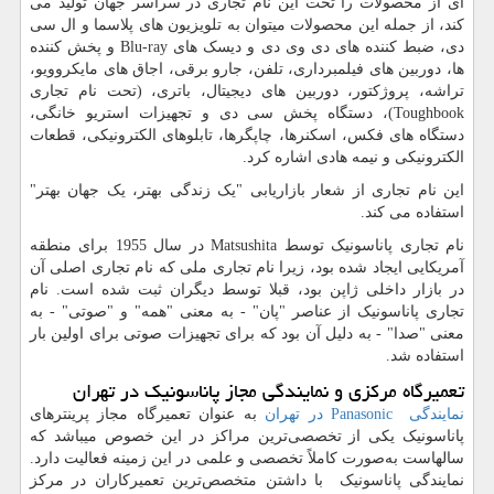
ای از محصولات را تحت این نام تجاری در سراسر جهان تولید می
کند، از جمله این محصولات میتوان به تلویزیون های پلاسما و ال سی
دی، ضبط کننده های دی وی دی و دیسک های
Blu-ray
و پخش کننده
ها، دوربین های فیلمبرداری، تلفن، جارو برقی، اجاق های مایکروویو،
تراشه، پروژکتور، دوربین های دیجیتال، باتری، (تحت نام تجاری
Toughbook
)، دستگاه پخش سی دی و تجهیزات استریو خانگی،
دستگاه های فکس، اسکنرها، چاپگرها، تابلوهای الکترونیکی، قطعات
الکترونیکی و نیمه هادی اشاره کرد.
این نام تجاری از شعار بازاریابی "یک زندگی بهتر، یک جهان بهتر"
استفاده می کند.
نام تجاری پاناسونیک توسط
Matsushita
در سال 1955 برای منطقه
آمریکایی ایجاد شده بود، زیرا نام تجاری ملی که نام تجاری اصلی آن
در بازار داخلی ژاپن بود، قبلا توسط دیگران ثبت شده است. نام
تجاری پاناسونیک از عناصر "پان" - به معنی "همه" و "صوتی" - به
معنی "صدا" - به دلیل آن بود که برای تجهیزات صوتی برای اولین بار
استفاده شد.
تعمیرگاه مرکزی و نمایندگی مجاز پاناسونیک در تهران
نمایندگی
Panasonic
در تهران
به عنوان تعمیرگاه مجاز پرینترهای
پاناسونیک یکی از تخصصی‌ترین مراکز در این خصوص میباشد که
سالهاست به‌صورت کاملاً تخصصی و علمی در این زمینه فعالیت دارد.
نمایندگی پاناسونیک با داشتن متخصص‌ترین تعمیرکاران در مرکز