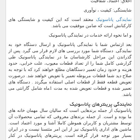
اخلاق: اعتماد، شفافیّت
شایستگی: کیفیت ، نوآوری
نمایندگی پاناسونیک
معتقد است که این کیفیت و شایستگی های
کارکنانش است که ضامن موفقیت می باشد.
و اما نحوه ارائه خدمات در نمایندگی پاناسونیک
بعد ازتماس شما با نمایندگی پاناسونیک و ارسال دستگاه خود به
نمایندگی. دستگاه شما مورد بررسی های لازم قرار می گیرد. پس از
گذراندن این مراحل کارشناسان ما در نمایندگی پاناسونیک طی
گزارشی کامل شما را از تعداد قطعات معیوب، علت خرابی، حدود
هزینه و حدود زمان تعمیر دستگاهتان مطلع خواهند کرد که با توجه به
صلاح دید شما قطعات مربوطه تعمیر یا تعویض خواهند شد. درصورت
تعویض قطعه فقط از قطعات اصلی استفاده میگردد . دستگاه های
تعمیر شده و قطعات تعویض شده به مدت 1ماه شامل گارانتی می
باشد.
نمایندگی پرینترهای پاناسونیک
پاناسونیک از جمله برندهایی است که سالیان سال مهمان خانه های
ما بوده و است. از جمله برندهای معروفی که تمامی محصولات آن
توسط مشتریان و کاربران هموطن کاملا آشنا و مورد اعتماد است.
ماشین های اداری پاناسونیک نیز از این امر مثتسنا نیست و در ایران
بسیار مور توجه قرار گرفته است. پرینترهای پاناسونیک در کنار