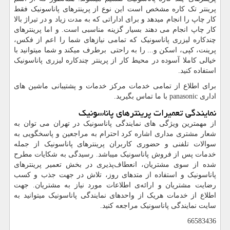
پرینتر تک کاره مشخص است این نوع از پرینترهای پاناسونیک فقط
کار چاپ را انجام میدهد و برای اداراتی که به مدت زیاد و در تیراژ بالا
کار چاپ انجام می دهند بسیار گزینه مناسبی است. و اما پرینترهای
چندکاره لیزری پاناسونیک که تمامی نیازهای شما را اعم از فکس،
پرینت، کپی، اسکن و... را به راحتی برطرف میکند و شما میتوانید با
خیالی کاملا آسوده در محیط کار از پرینتر چندکاره لیزری پاناسونیک
استفاده کنید.
برای اطلاع از تمامی خدمات مرکز خدمات و پشتیبانی ماشین های
اداری
panasonic
با ما تماس بگیرید.
نمایندگی تعمیرات پرینترهای پاناسونیک
از مهمترین ویژگی های نمایندگی پاناسونیک در تهران می توان به
شعار مشتری مداری اشاره کرد احترام به مراجعین و پاسخگویی به
سوالات تلفنی و حضوری کاربران پرینترهای پاناسونیک از جمله
خدمات پس از فروش پاناسونیک میباشد. رسیدگی به شکایات مطرح
شده از سوی مشتریان، انعطاف‌پذیری در بخش تعمیر پرینترهای
پاناسونیک و استفاده از متدهای روز، تلاش در جهت جذب و کسب
رضایت مشتریان و ارائه‌ی اطلاعات مورد نیاز به مشتریان. جهت
اطلاع از خدمات هریک از واحدهای نمایندگی پاناسونیک میتوانید به
سایت نمایندگی پاناسونیک مراجعه کنید.
66583436