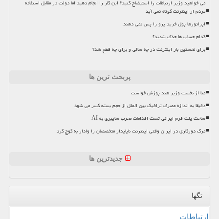
می خواهید وزیر ارتباطات را استیضاح کنید؟ این کار را انجام دهید اما دولت در مقابل استفاده
مردم از اینترنت کوتاه نمی آید
اپراتورها پول خرید پرو را پس نمی دهند
کدام حساب ها حذف شدند؟
برای نخستین بار اینترنت در چه سالی و برای چه قطع شد؟
پربحث ترین ها
متا از نخست وزیر هند پوزش خواست
دقیقا به اندازه مصرف ترافیک بین الملل از حجم بسته کسر می شود
ساخت پلت فرم ایرانی تست اقدامات مخرب سایبری به AI
مرگ دورکاری در ایران وقتی اینترنت ناپایدار متخصصان را وادار به کوچ کرد
جدیدترین ها
تگها
ارتباطات