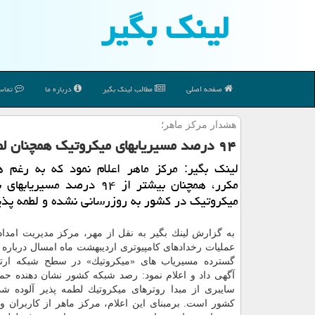
لینك بگیر
صفحه اصلی
مطالب لینك بگیر
درباره ما
تماس 
هشدار مركز ماهر؛
۹۴ درصد مسیریابهای میكروتیك همچنان لطمه پذیرند
لینك بگیر: مركز ماهر اعلام نمود كه به رغم 
مكرر، همچنان بیشتر از ۹۴ درصد مسیر
میكروتیك در كشور به روزرسانی نشده و لطمه پذ
به گزارش لینك بگیر به نقل از مهر، مركز مدیریت امداد
عملیات رخدادهای كامپیوتری اردیبهشت ماه امسال درباره 
گسترده مسیریاب های «‫میكروتیك» در سطح شب
آگهی داد و اعلام نمود: رصد شبكه كشور نشان دهنده حم
سایبری از مبدا روترهای میكروتیك لطمه پذیر آلوده 
كشور است. برمبنای این اعلام، مركز ماهر از كاربران و 