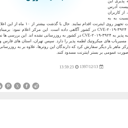
 پذیری این
 لیست آدرس
، از كاربران
سبت به به
روزرسانی سیستم عامل و مسدودسازی پورت های مدیریت تجهیز روی اینترنت اقدام نمایند. حا
ماهر از تداوم لطمه پذیری روترهای میكروتیك با شناسه CVE-۲۰۱۹-۳۹۲۴ در كشور آگاهی داده است. این مركز اعلام نمود
بررسی ها، هنوز بیشتر از ۹۴ درصد روترهای ‫میكروتیك لطمه پذیر به CVE-۲۰۱۹-۳۹۲۴ در كشور به روزرسانی نشده اند. این 
ر از ۶۴ درصد، بیشترین تعداد مسیریاب های میكروتیك لطمه پذیر را دارد. سپس تهران، استان های فار
قرار دارند. مركز ماهر بار دیگر سفارش كرد كه دارندگان این روترها، علاوه بر به روزرس
1397/12/13
13:59:23
X