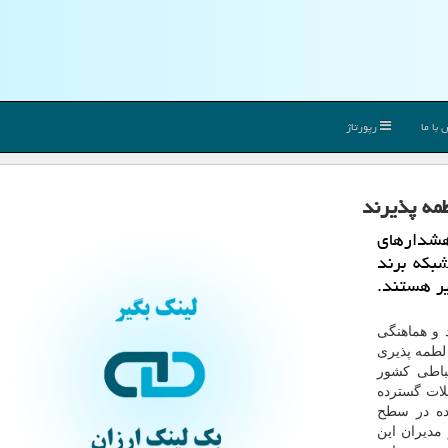
با ما
رپورتاژ
هشدارهای
یابهای شبكه برند
یر هستند.
 و هماهنگی
لطمه پذیری
كه ارتباطی كشور
لات گسترده
شده در سطح
مدیران این