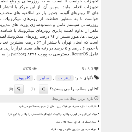
تجهیزات خواست تا نسبت به به روزرسانی و رفع لطمه
تجهیزات اقدام نمایند. سپس آن باز این مركز با انتشار
های IP روترهای آلوده، چندین بار در اطلاعیه های مختلف
خواست تا به منظور حفاظت از روترهای میكروتیك، ن
است كه استان تهران با بیشت
با حدود ۶ درصد و ۵ درصد در رتبه های بعدی 
عامل RouterOS، دسترسی به پورت ۸۲۹۱ (winbox) را به صورت عمومی بر بستر اینترنت مسدود كنند.
4978
/ 5
5.0
تگهای خبر:
اینترنت
,
سایبر
,
كامپیوتر
این مطلب را می پسندید؟
(0)
(1)
تازه ترین مطالب مرتبط
دقیقا به اندازه مصرف ترافیک بین الملل از حجم بسته کسر می شود
مرگ دورکاری در ایران وقتی اینترنت ناپایدار متخصصان را وادار به کوچ کرد
استارلینک در عراق رسما فعال شد
سرقت چندین میلیون دلار در ۲۵ دقیقه