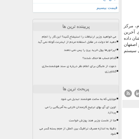
قیمت بیسیم
ل با گذشت بیشتر از ۱۰ ماه از این اعلام، مركز
پربیننده ترین ها
: برمبنای آخرین
می خواهید وزیر ارتباطات را استیضاح کنید؟ این کار را انجام
بررسی ها نشان داده
دهید اما دولت در مقابل استفاده مردم از اینترنت کوتاه نمی آید
س و اصفهان
اپراتورها پول خرید پرو را پس نمی دهند
انی سیستم
کدام حساب ها حذف شدند؟
دعوت از نخبگان برای اعلام نظر درباره ی سند هوشمندسازی
کشاورزی
پربحث ترین ها
موبایلی که به ساعت هوشمند تبدیل می شود
اوپن ای آی بهای ترجیح کارمندان خارجی به آمریکایی را می
پردازد
متا از نخست وزیر هند پوزش خواست
دقیقا به اندازه مصرف ترافیک بین الملل از حجم بسته کسر می
شود